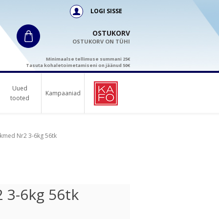
LOGI SISSE
OSTUKORV
OSTUKORV ON TÜHI
Minimaalse tellimuse summani 25€
Tasuta kohaletoimetamiseni on jäänud 50€
Uued
Kampaaniad
tooted
med Nr2 3-6kg 56tk
3-6kg 56tk