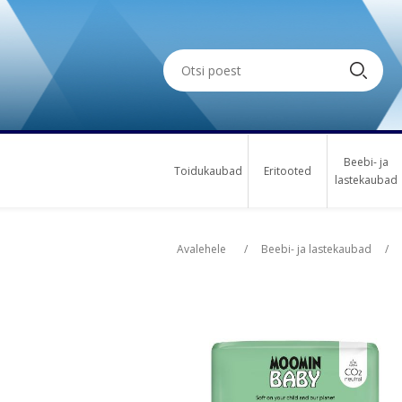
Beebi- ja
Toidukaubad
Eritooted
lastekaubad
Oskus nimi
Osk
Avalehele
/
Beebi- ja lastekaubad
/