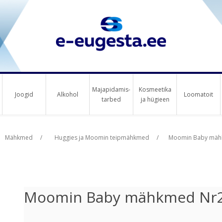
Majapidamis-
Kosmeetika
Joogid
Alkohol
Loomatoit
tarbed
ja hügieen
us raha
Mähkmed
/
Huggies ja Moomin teipmähkmed
/
Moomin Baby mähk
Moomin Baby mähkmed Nr2 