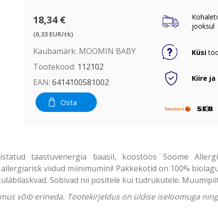
Kohalet
18,34 €
jooksul
(0,33 EUR/tk)
Kaubamärk:
MOOMIN BABY
Küsi
too
Tootekood:
112102
Kiire ja
EAN:
6414100581002
Osta
tud taastuvenergia baasil, koostöös Soome Allergial
allergiarisk viidud miinimumini! Pakkekotid on 100% biolagun
läbilaskvad. Sobivad nii positele kui tüdrukutele. Muumipilt
välimus võib erineda. Tootekirjeldus on üldise iseloomuga ni