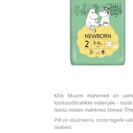
Kõik Muumi mähkmed on valmista
loodussõbralikke materjale – toote 
tekita niiskes mähkmes klimpe. Õhku
Pilt on illustreeriv, toote tegelik 
teabest.