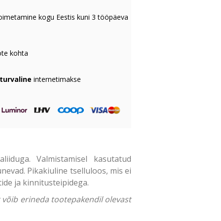
oimetamine kogu Eestis kuni 3 tööpäeva
te kohta
 turvaline
internetimakse
iiduga. Valmistamisel kasutatud
evad. Pikakiuline tselluloos, mis ei
ide ja kinnitusteipidega.
ng võib erineda tootepakendil olevast