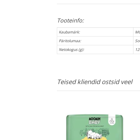
Tooteinfo:
Kaubamärk:
MO
Päritolumaa:
So
Netokogus (g):
12
Teised kliendid ostsid veel