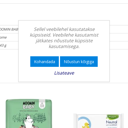
Sellel veebilehel kasutatakse
OMIN BABY
küpsiseid. Veebilehe kasutamist
ome
jätkates nõustute küpsiste
43 g
kasutamisega.
Kohandada
Nõustun kõigiga
Lisateave