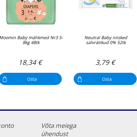
Moomin Baby mähkmed Nr3 5-
Neutral Baby niisked
8kg 48tk
salvrätikud 0% 52tk
18,34 €
3,79 €
Osta
Osta
konto
Võta meiega
ühendust