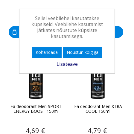
4,69 €
4,69 €
Sellel veebilehel kasutatakse
küpsiseid. Veebilehe kasutamist
jätkates nõustute küpsiste
Osta
Osta
kasutamisega.
Kohandada
Nõustun kõigiga
Lisateave
Fa deodorant Men SPORT
Fa deodorant Men XTRA
ENERGY BOOST 150ml
COOL 150ml
4,69 €
4,79 €