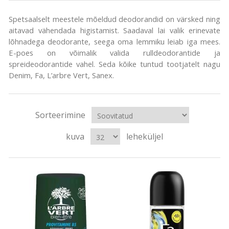
Spetsaalselt meestele mõeldud deodorandid on värsked ning
aitavad vähendada higistamist. Saadaval lai valik erinevate
lõhnadega deodorante, seega oma lemmiku leiab iga mees.
E-poes on võimalik valida rulldeodorantide ja
spreideodorantide vahel. Seda kõike tuntud tootjatelt nagu
Denim, Fa, L’arbre Vert, Sanex.
Sorteerimine
kuva
leheküljel