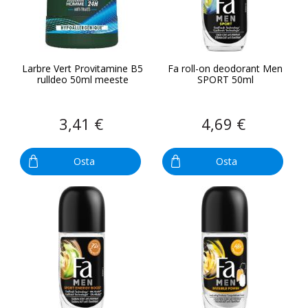
Larbre Vert Provitamine B5
Fa roll-on deodorant Men
rulldeo 50ml meeste
SPORT 50ml
3,41 €
4,69 €
Osta
Osta