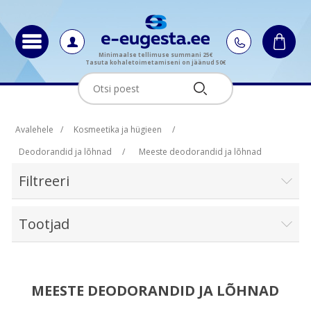
Minimaalse tellimuse summani 25€
Tasuta kohaletoimetamiseni on jäänud 50€
Avalehele
/
Kosmeetika ja hügieen
/
Deodorandid ja lõhnad
/
Meeste deodorandid ja lõhnad
Filtreeri
Tootjad
MEESTE DEODORANDID JA LÕHNAD