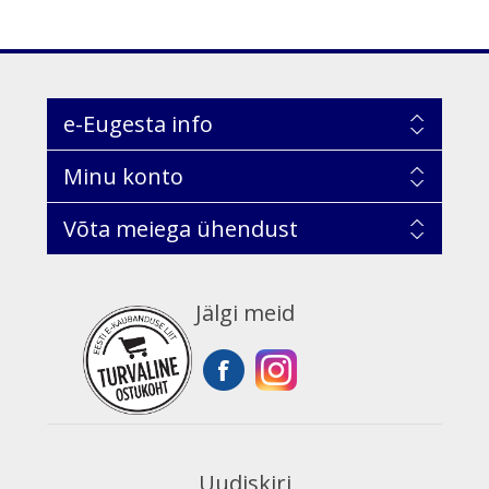
e-Eugesta info
Minu konto
Võta meiega ühendust
Jälgi meid
Uudiskiri