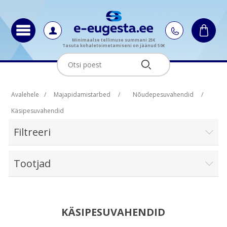
Minimaalse tellimuse summani 25€
Tasuta kohaletoimetamiseni on jäänud 50€
Avalehele
/
Majapidamistarbed
/
Nõudepesuvahendid
/
Käsipesuvahendid
Filtreeri
Tootjad
KÄSIPESUVAHENDID