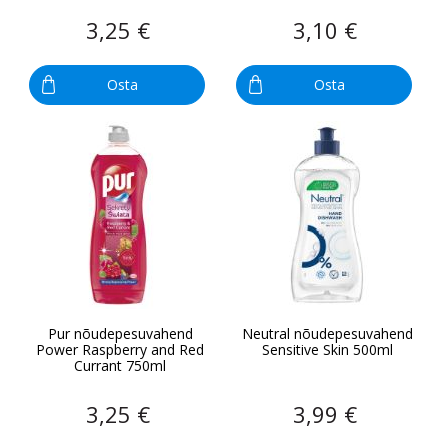
3,25 €
3,10 €
Osta
Osta
Pur nõudepesuvahend
Neutral nõudepesuvahend
Power Raspberry and Red
Sensitive Skin 500ml
Currant 750ml
3,25 €
3,99 €