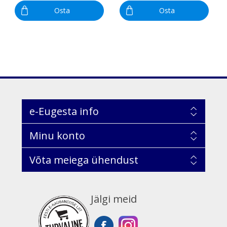
Osta
Osta
e-Eugesta info
Minu konto
Võta meiega ühendust
Jälgi meid