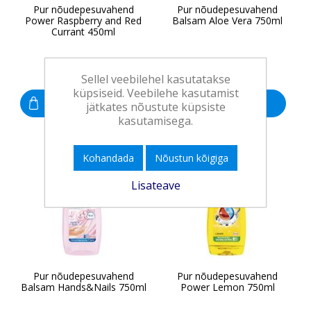
Pur nõudepesuvahend
Pur nõudepesuvahend
Power Raspberry and Red
Balsam Aloe Vera 750ml
Currant 450ml
2,08 €
3,25 €
Sellel veebilehel kasutatakse
küpsiseid. Veebilehe kasutamist
Osta
Osta
jätkates nõustute küpsiste
kasutamisega.
Kohandada
Nõustun kõigiga
Lisateave
Pur nõudepesuvahend
Pur nõudepesuvahend
Balsam Hands&Nails 750ml
Power Lemon 750ml