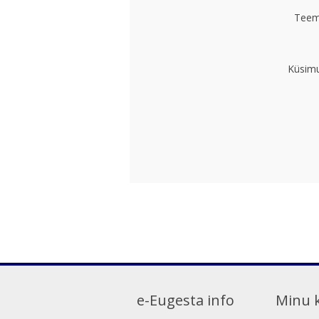
Teem
Küsimu
e-Eugesta info
Minu 