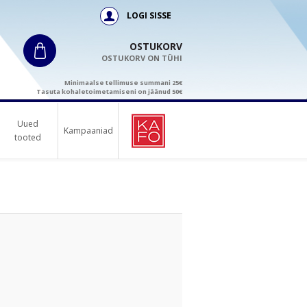
LOGI SISSE
OSTUKORV
OSTUKORV ON TÜHI
Minimaalse tellimuse summani 25€
Tasuta kohaletoimetamiseni on jäänud 50€
Uued
Kampaaniad
tooted