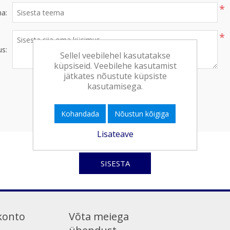
*
a:
*
s:
Sellel veebilehel kasutatakse
küpsiseid. Veebilehe kasutamist
jätkates nõustute küpsiste
kasutamisega.
Kohandada
Nõustun kõigiga
Lisateave
SISESTA
konto
Võta meiega