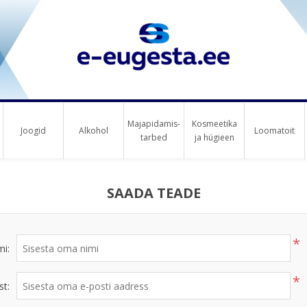
Majapidamis-
Kosmeetika
Joogid
Alkohol
Loomatoit
tarbed
ja hügieen
SAADA TEADE
*
mi:
*
st: