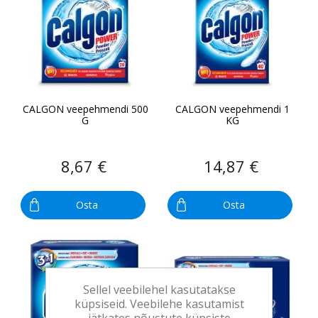
CALGON veepehmendi 500
CALGON veepehmendi 1
G
KG
8,67 €
14,87 €
Osta
Osta
Sellel veebilehel kasutatakse
küpsiseid. Veebilehe kasutamist
jätkates nõustute küpsiste