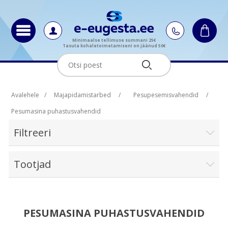
Minimaalse tellimuse summani 25€
Tasuta kohaletoimetamiseni on jäänud 50€
Avalehele
/
Majapidamistarbed
/
Pesupesemisvahendid
/
Pesumasina puhastusvahendid
Filtreeri
Tootjad
PESUMASINA PUHASTUSVAHENDID