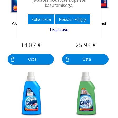
kasutamisega.
Kohandada
Nõustun kõigiga
CALGON veepehmendi
CALGON veepehmendi
tabletid 15 tab.
tabletid 30 tab.
Lisateave
14,87 €
25,98 €
Osta
Osta