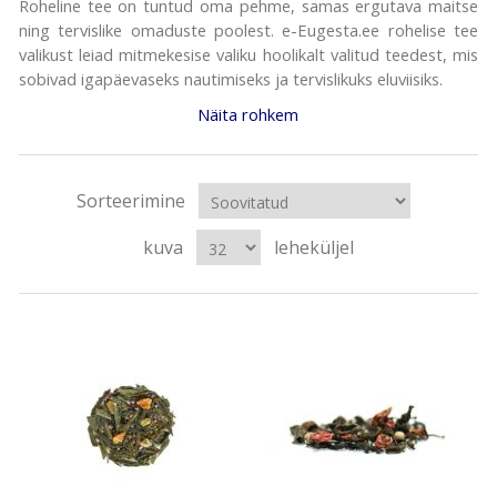
Roheline tee on tuntud oma pehme, samas ergutava maitse
ning tervislike omaduste poolest. e-Eugesta.ee rohelise tee
valikust leiad mitmekesise valiku hoolikalt valitud teedest, mis
sobivad igapäevaseks nautimiseks ja tervislikuks eluviisiks.
Näita rohkem
Sorteerimine
kuva
leheküljel