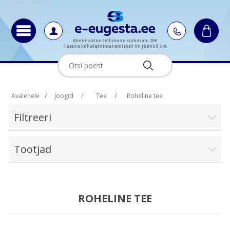
Minimaalse tellimuse summani 25€
Tasuta kohaletoimetamiseni on jäänud 50€
Avalehele
/
Joogid
/
Tee
/
Roheline tee
Filtreeri
Tootjad
ROHELINE TEE