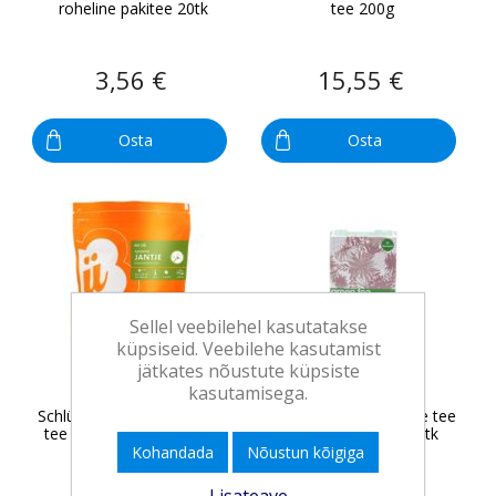
roheline pakitee 20tk
tee 200g
3,56 €
15,55 €
Osta
Osta
Sellel veebilehel kasutatakse
küpsiseid. Veebilehe kasutamist
jätkates nõustute küpsiste
kasutamisega.
Schlürf ECO Jantje roheline
Vintage Teas Roheline tee
tee vaarika-jasmiini 200g
jasmiini teepakk 30tk
Kohandada
Nõustun kõigiga
Lisateave