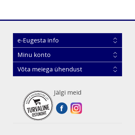
e-Eugesta info
Minu konto
Võta meiega ühendust
Jälgi meid