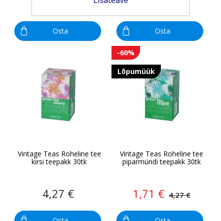
15,55 €
4,27 €
Osta
Osta
-60%
Lõpumüük
Vintage Teas Roheline tee
Vintage Teas Roheline tee
kirsi teepakk 30tk
piparmündi teepakk 30tk
4,27 €
1,71 €
4,27 €
Osta
Osta