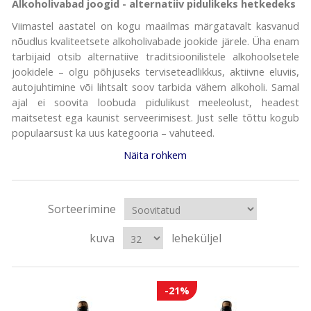
Alkoholivabad joogid - alternatiiv pidulikeks hetkedeks
Viimastel aastatel on kogu maailmas märgatavalt kasvanud
nõudlus kvaliteetsete alkoholivabade jookide järele. Üha enam
tarbijaid otsib alternatiive traditsioonilistele alkohoolsetele
jookidele – olgu põhjuseks terviseteadlikkus, aktiivne eluviis,
autojuhtimine või lihtsalt soov tarbida vähem alkoholi. Samal
ajal ei soovita loobuda pidulikust meeleolust, headest
maitsetest ega kaunist serveerimisest. Just selle tõttu kogub
populaarsust ka uus kategooria – vahuteed.
Näita rohkem
Sorteerimine
kuva
leheküljel
-21%