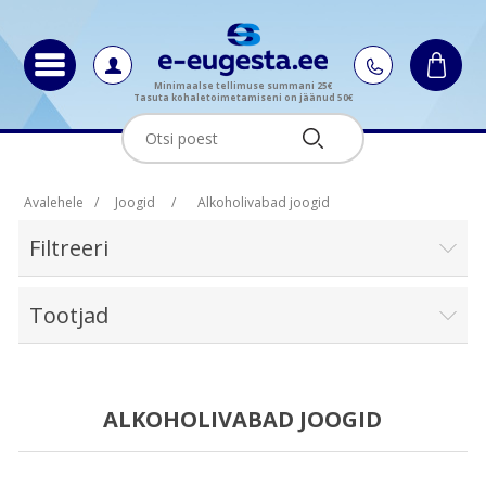
Minimaalse tellimuse summani 25€
Tasuta kohaletoimetamiseni on jäänud 50€
Avalehele
/
Joogid
/
Alkoholivabad joogid
Filtreeri
Tootjad
ALKOHOLIVABAD JOOGID