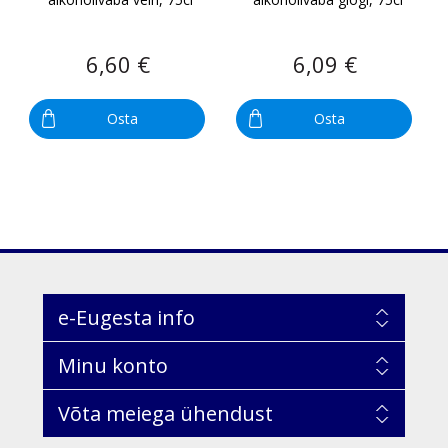
6,60 €
6,09 €
Osta
Osta
e-Eugesta info
Minu konto
Võta meiega ühendust