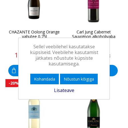
CHAZANTE Oolong Orange
Carl Jung Cabernet
vahutee 0,75l
Sauvignon alkoholivaba
vein, 75cl
Sellel veebilehel kasutatakse
küpsiseid. Veebilehe kasutamist
14,90 €
5,25 €
18,90 €
6,60 €
jätkates nõustute küpsiste
kasutamisega.
Osta
Osta
Kohandada
Nõustun kõigiga
-20%
Lisateave