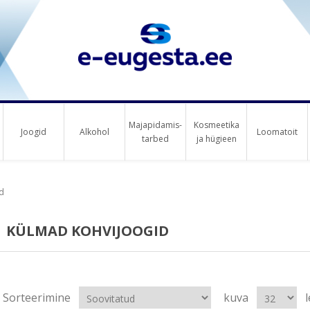
Majapidamis-
Kosmeetika
Joogid
Alkohol
Loomatoit
tarbed
ja hügieen
d
KÜLMAD KOHVIJOOGID
Sorteerimine
kuva
l