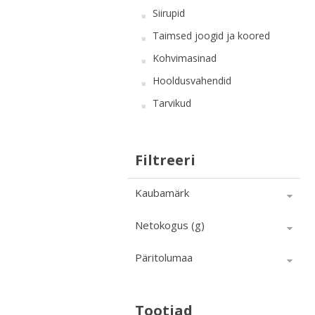
Siirupid
Taimsed joogid ja koored
Kohvimasinad
Hooldusvahendid
Tarvikud
Filtreeri
Kaubamärk
Netokogus (g)
Päritolumaa
Tootjad