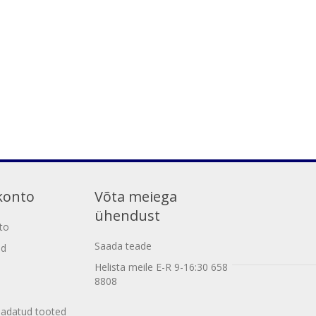
konto
Võta meiega
ühendust
to
Saada teade
ed
Helista meile E-R 9-16:30 658
8808
aadatud tooted