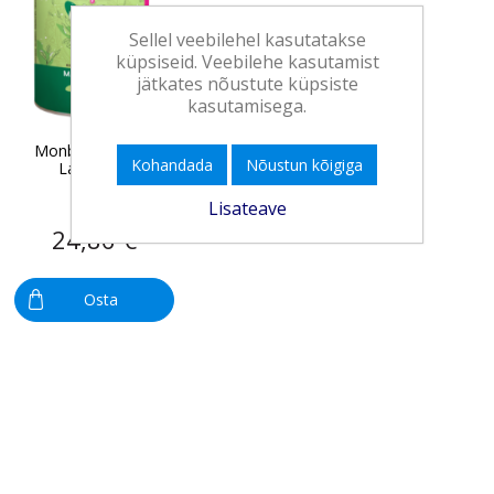
Sellel veebilehel kasutatakse
küpsiseid. Veebilehe kasutamist
jätkates nõustute küpsiste
kasutamisega.
Monbana Matcha
Kohandada
Nõustun kõigiga
Latte 500g
Lisateave
24,86 €
Osta