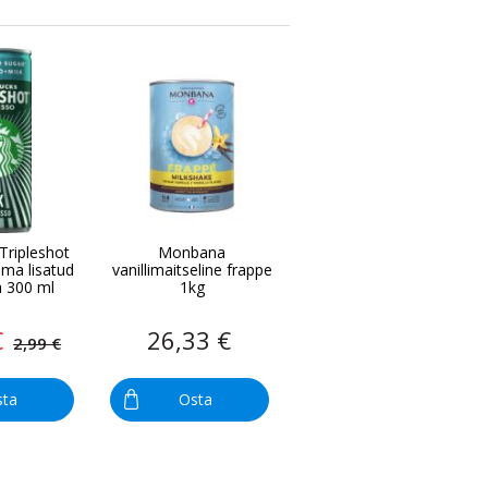
Tripleshot
Monbana
lma lisatud
vanillimaitseline frappe
a 300 ml
1kg
€
26,33 €
2,99 €
sta
Osta