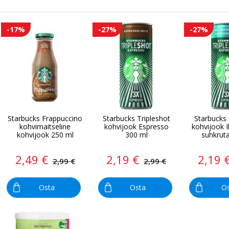
-17%
-27%
-27%
Starbucks Frappuccino
Starbucks Tripleshot
Starbucks 
kohvimaitseline
kohvijook Espresso
kohvijook I
kohvijook 250 ml
300 ml
suhkrut
2,49 €
2,19 €
2,19 
2,99 €
2,99 €
Osta
Osta
O