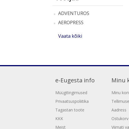
ADVENTUROS
AEROPRESS
Vaata kõiki
e-Eugesta info
Minu 
Müügitingimused
Minu kon
Privaatsuspoliitika
Tellimus
Tagastan toote
Aadress
KKK
Ostukorv
Meist
Viimati v