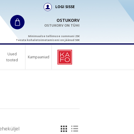
LOGI SISSE
OSTUKORV
OSTUKORV ON TÜHI
Minimaalse tellimuse summani 25€
Tasuta kohaletoimetamiseni on jäänud 50€
Uued
Kampaaniad
tooted
eheküljel