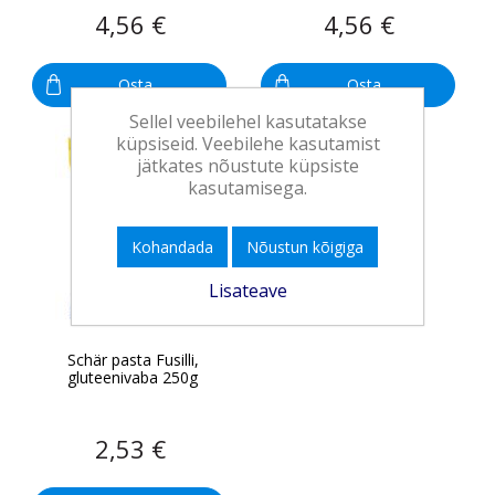
4,56 €
4,56 €
Osta
Osta
Sellel veebilehel kasutatakse
küpsiseid. Veebilehe kasutamist
jätkates nõustute küpsiste
kasutamisega.
Kohandada
Nõustun kõigiga
Lisateave
Schär pasta Fusilli,
gluteenivaba 250g
2,53 €