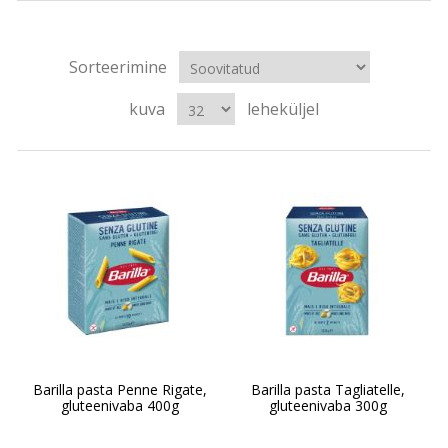
Sorteerimine
kuva
leheküljel
Barilla pasta Penne Rigate,
Barilla pasta Tagliatelle,
gluteenivaba 400g
gluteenivaba 300g