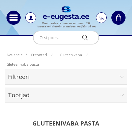
Minimaalse tellimuse summani 25€
Tasuta kohaletoimetamiseni on jäänud 50€
Avalehele
/
Eritooted
/
Gluteenivaba
/
Gluteenivaba pasta
Filtreeri
Tootjad
GLUTEENIVABA PASTA