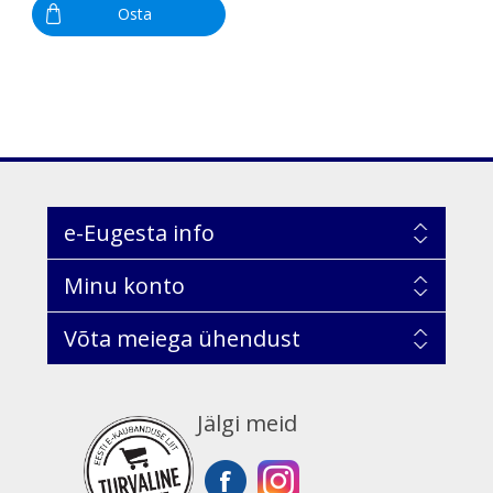
Osta
e-Eugesta info
Minu konto
Võta meiega ühendust
Jälgi meid