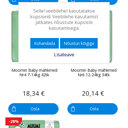
Sellel veebilehel kasutatakse
küpsiseid. Veebilehe kasutamist
jätkates nõustute küpsiste
kasutamisega.
Kohandada
Nõustun kõigiga
Lisateave
Moomin Baby mähkmed
Moomin Baby mähkmed
Nr4 7-14kg 42tk
Nr6 12-24kg 34tk
18,34 €
20,14 €
Osta
Osta
-28%