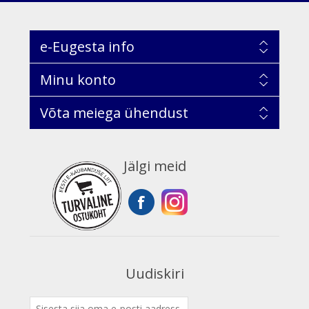
e-Eugesta info
Minu konto
Võta meiega ühendust
Jälgi meid
Uudiskiri