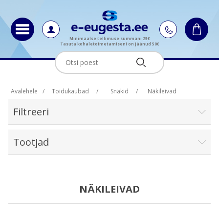
Minimaalse tellimuse summani 25€
Tasuta kohaletoimetamiseni on jäänud 50€
Avalehele
/
Toidukaubad
/
Snäkid
/
Näkileivad
Filtreeri
Tootjad
NÄKILEIVAD