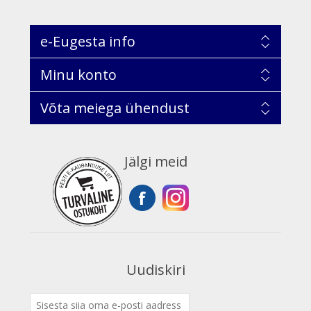
e-Eugesta info
Minu konto
Võta meiega ühendust
Jälgi meid
Uudiskiri