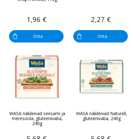
1,96 €
2,27 €
Osta
Osta
WASA näkileivad seesami ja
WASA näkileivad Naturell,
meresoola, gluteenivaba,
gluteenivaba, 240g
240g
5,68 €
5,68 €