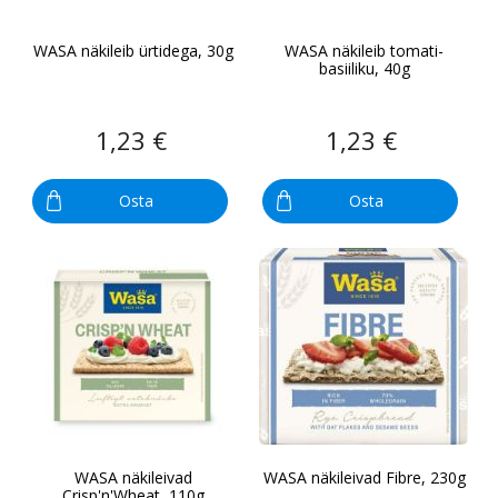
WASA näkileib ürtidega, 30g
WASA näkileib tomati-
basiiliku, 40g
1,23 €
1,23 €
Osta
Osta
WASA näkileivad
WASA näkileivad Fibre, 230g
Crisp'n'Wheat, 110g