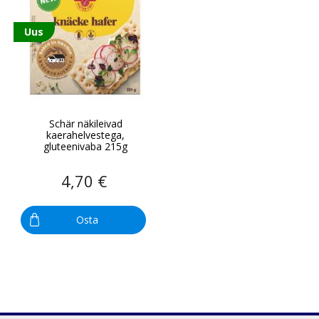
Uus
Schär näkileivad
kaerahelvestega,
gluteenivaba 215g
4,70 €
Osta