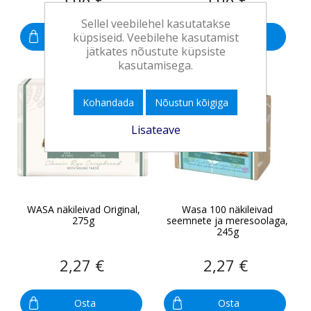
Sellel veebilehel kasutatakse
küpsiseid. Veebilehe kasutamist
Osta
Osta
jätkates nõustute küpsiste
kasutamisega.
Kohandada
Nõustun kõigiga
Lisateave
WASA näkileivad Original,
Wasa 100 näkileivad
275g
seemnete ja meresoolaga,
245g
2,27 €
2,27 €
Osta
Osta