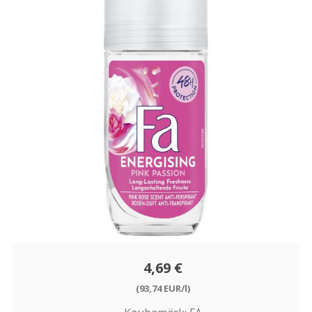
4,69 €
(93,74 EUR/l)