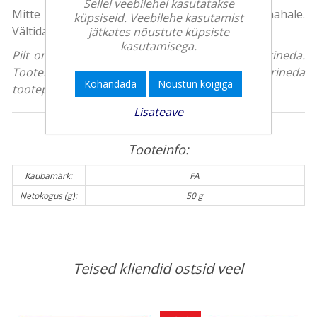
Sellel veebilehel kasutatakse
Mitte pihustada ärritunud või kahjustatud nahale.
küpsiseid. Veebilehe kasutamist
Vältida silma sattumist.
jätkates nõustute küpsiste
kasutamisega.
Pilt on illustreeriv, toote tegelik välimus võib erineda.
Tootekirjeldus on üldise iseloomuga ning võib erineda
Kohandada
Nõustun kõigiga
tootepakendil olevast teabest.
Lisateave
Tooteinfo:
Kaubamärk:
FA
Netokogus (g):
50 g
Teised kliendid ostsid veel