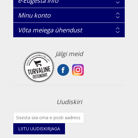
e-Eugesta info
Minu konto
Võta meiega ühendust
Jälgi meid
Uudiskiri
LIITU UUDISKIRJAGA