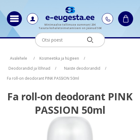
Minimaalse tellimuse summani 25€
Tasuta kohaletoimetamiseni on jäänud 50€
Oskus nimi
Oskus raha
Avalehele
/
Kosmeetika ja hügieen
/
Deodorandid ja lõhnad
/
Naiste deodorandid
/
Fa roll-on deodorant PINK PASSION 50ml
Fa roll-on deodorant PINK
PASSION 50ml