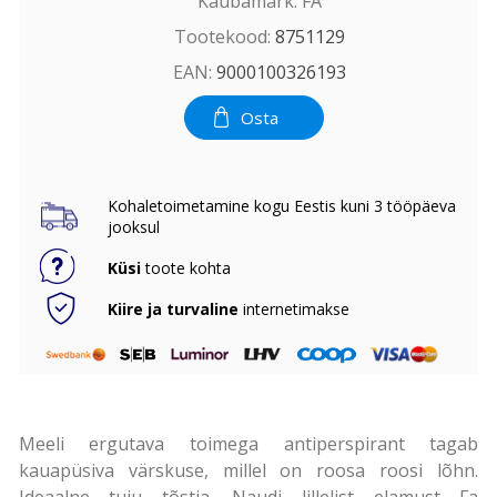
Kaubamärk:
FA
Tootekood:
8751129
EAN:
9000100326193
Osta
Kohaletoimetamine kogu Eestis kuni 3 tööpäeva
jooksul
Küsi
toote kohta
Kiire ja turvaline
internetimakse
Meeli ergutava toimega antiperspirant tagab
kauapüsiva värskuse, millel on roosa roosi lõhn.
Ideaalne tuju tõstja. Naudi lillelist elamust Fa