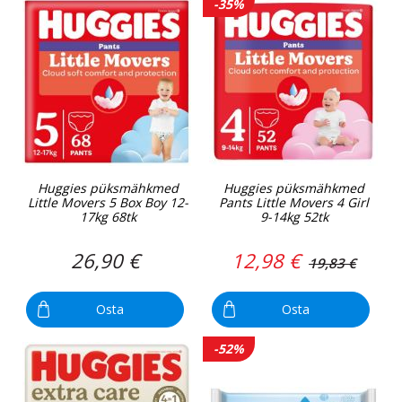
-35%
Huggies püksmähkmed
Huggies püksmähkmed
Little Movers 5 Box Boy 12-
Pants Little Movers 4 Girl
17kg 68tk
9-14kg 52tk
26,90 €
12,98 €
19,83 €
Osta
Osta
-52%