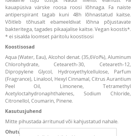
kauapüsiva värske roosa roosi lõhnaga. Fa naiste
antiperspirant tagab kuni 48h lõhnastatud kaitse.
Võitleb tõhusalt ebameeldivat lõhna põjustavate
bakteritega, tagades pikaajalise kaitse. Vegan koostis*.
* ei sisalda loomset päritolu koostisosi
Koostisosad
Aqua (Water, Eau), Alcohol denat. (35,6Vol%), Aluminum
Chlorohydrate, Ceteareth-30, Ceteareth-12,
Dipropylene Glycol, Hydroxyethylcellulose, Parfum
(Fragrance), Linalool, Hexyl Cinnamal, Citrus Aurantium
Peel Oil, Limonene, Tetramethyl
Acetyloctahydronaphthalenes, Sodium Chloride,
Citronellol, Coumarin, Pinene.
Kasutusjuhend
Mitte pihustada ärritunud või kahjustatud nahale.
Ohutus