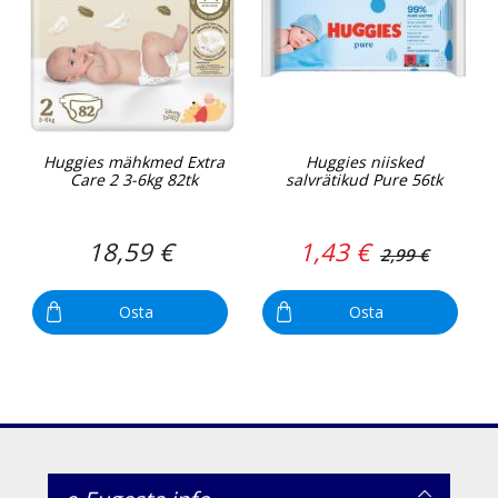
Huggies mähkmed Extra
Huggies niisked
Care 2 3-6kg 82tk
salvrätikud Pure 56tk
18,59 €
1,43 €
2,99 €
Osta
Osta