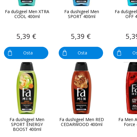
Fa dušigeel Men XTRA
Fa dushigeel Men
Fa dušigee
COOL 400ml
SPORT 400ml
OFF 
5,39 €
5,39 €
5,3
Osta
Osta
O
Fa dushigeel Men
Fa dushigeel Men RED
Fa Men A
SPORT ENERGY
CEDARWOOD 400ml
Force
BOOST 400ml