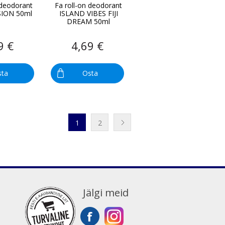
 deodorant
Fa roll-on deodorant
SION 50ml
ISLAND VIBES FIJI
DREAM 50ml
9 €
4,69 €
sta
Osta
1
2
Jälgi meid