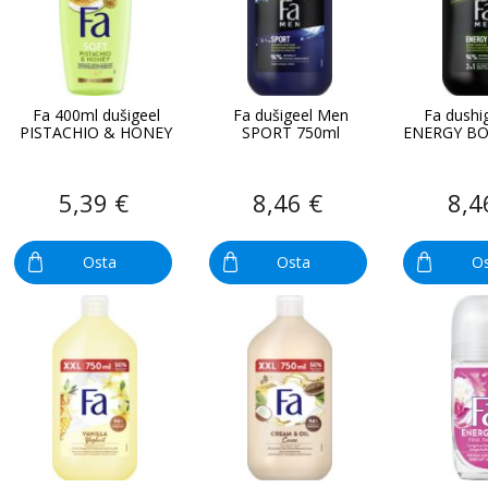
Fa 400ml dušigeel
Fa dušigeel Men
Fa dushi
PISTACHIO & HONEY
SPORT 750ml
ENERGY BO
5,39 €
8,46 €
8,4
Osta
Osta
O