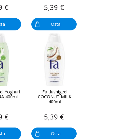
9 €
5,39 €
sta
Osta
el Yoghurt
Fa dushigeel
RA 400ml
COCONUT MILK
400ml
9 €
5,39 €
sta
Osta