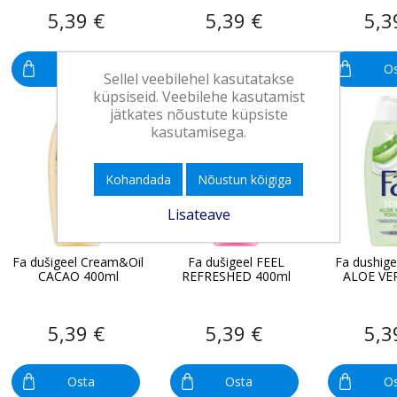
5,39 €
5,39 €
5,3
Osta
Osta
O
Sellel veebilehel kasutatakse
küpsiseid. Veebilehe kasutamist
jätkates nõustute küpsiste
kasutamisega.
Kohandada
Nõustun kõigiga
Lisateave
Fa dušigeel Cream&Oil
Fa dušigeel FEEL
Fa dushige
CACAO 400ml
REFRESHED 400ml
ALOE VE
5,39 €
5,39 €
5,3
Osta
Osta
O