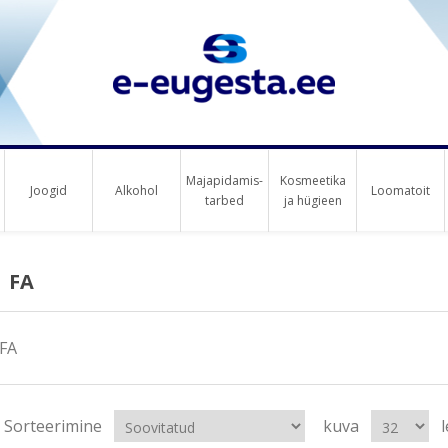
Majapidamis-
Kosmeetika
Joogid
Alkohol
Loomatoit
tarbed
ja hügieen
FA
FA
Sorteerimine
kuva
l