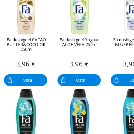
Fa dushigeel CACAO
Fa dushigeel Yoghurt
Fa dushige
BUTTER&COCO OIL
ALOE VERA 250ml
BLUEBER
250ml
3,96 €
3,96 €
3,9
Osta
Osta
O