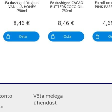
Fa dushigeel Yoghurt
FA dushigeel CACAO
Fa roll-on
VANILLA HONEY
BUTTER&COCO OIL
PINK PAS
750ml
750ml
8,46 €
8,46 €
4,6
Osta
Osta
O
konto
Võta meiega
ühendust
to