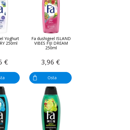
el Yoghurt
Fa dushigeel ISLAND
RY 250ml
VIBES FIJI DREAM
250ml
6 €
3,96 €
sta
Osta