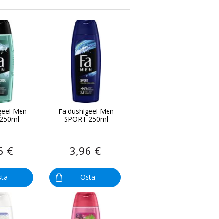
geel Men
Fa dushigeel Men
250ml
SPORT 250ml
6 €
3,96 €
sta
Osta