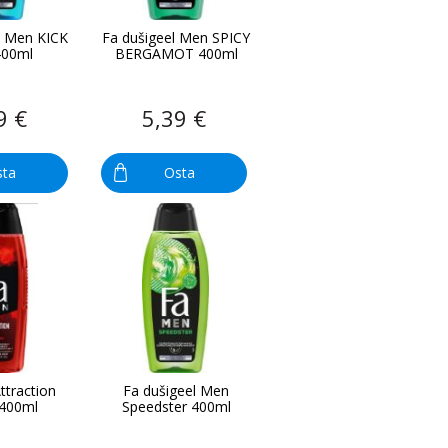
l Men KICK
Fa dušigeel Men SPICY
400ml
BERGAMOT 400ml
9 €
5,39 €
sta
Osta
ttraction
Fa dušigeel Men
 400ml
Speedster 400ml