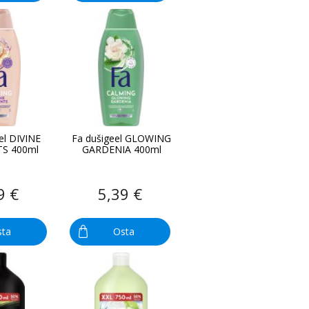
el DIVINE
Fa dušigeel GLOWING
S 400ml
GARDENIA 400ml
9 €
5,39 €
sta
Osta