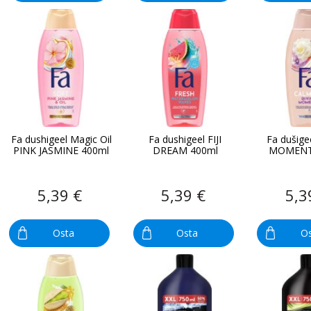
Fa dushigeel Magic Oil
Fa dushigeel FIJI
Fa dušige
PINK JASMINE 400ml
DREAM 400ml
MOMENT
5,39 €
5,39 €
5,3
Osta
Osta
O