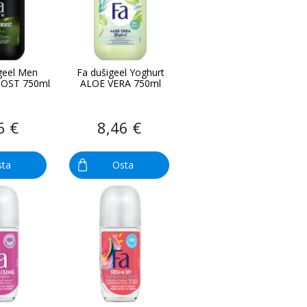
geel Men
Fa dušigeel Yoghurt
OST 750ml
ALOE VERA 750ml
6 €
8,46 €
sta
Osta