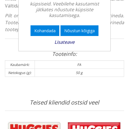
küpsiseid. Veebilehe kasutamist
Vältida silma sattumist.
jätkates nõustute küpsiste
kasutamisega.
Pilt on illustreeriv, toote tegelik välimus võib erineda.
Tootekirjeldus on üldise iseloomuga ning võib erineda
tootepakendil olevast teabest.
Kohandada
Nõustun kõigiga
Lisateave
Tooteinfo:
Kaubamärk:
FA
Netokogus (g):
50 g
Teised kliendid ostsid veel