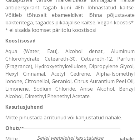
antiperspirant tagab kuni 48h lõhnastatud kaitse.
Võitleb tõhusalt ebameeldivat lõhna põjustavate
bakteritega, tagades pikaajalise kaitse. Vegan koostis*.
* ei sisalda loomset päritolu koostisosi
Koostisosad
Aqua (Water, Eau), Alcohol denat., Aluminum
Chlorohydrate, Ceteareth-30, Ceteareth-12, Parfum
(Fragrance), Hydroxyethylcellulose, Dipropylene Glycol,
Hexyl Cinnamal, Acetyl Cedrene, Alpha-Isomethyl
Ionone, Citronellol, Geraniol, Citrus Aurantium Peel Oil,
Limonene, Sodium Chloride, Anise Alcohol, Benzyl
Alcohol, Dimethyl Phenethyl Acetate.
Kasutusjuhend
Mitte pihustada ärritunud või kahjustatud nahale.
Ohutus
Sellel veebilehel kasutatakse
Mitte pihustada ärritunud või kahjustatud nahale.