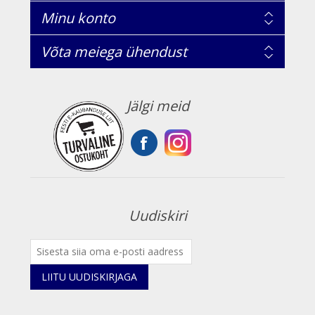
Minu konto
Võta meiega ühendust
Jälgi meid
Uudiskiri
LIITU UUDISKIRJAGA