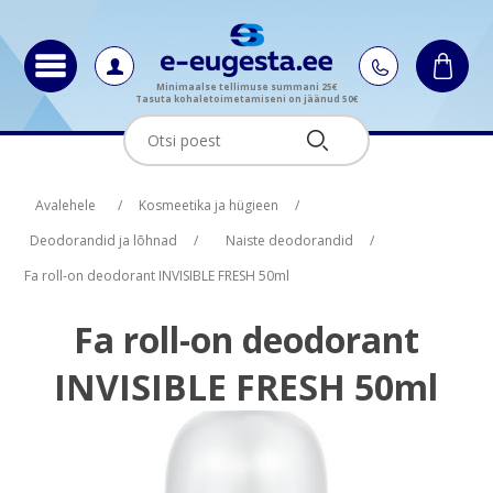
Minimaalse tellimuse summani 25€
Tasuta kohaletoimetamiseni on jäänud 50€
Oskus nimi
Oskus raha
Avalehele
/
Kosmeetika ja hügieen
/
Deodorandid ja lõhnad
/
Naiste deodorandid
/
Fa roll-on deodorant INVISIBLE FRESH 50ml
Fa roll-on deodorant
INVISIBLE FRESH 50ml