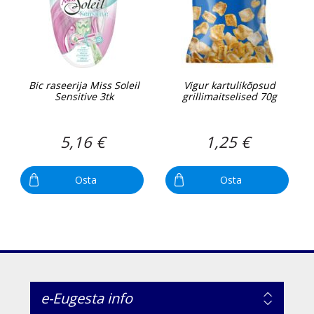
Bic raseerija Miss Soleil
Vigur kartulikõpsud
Sensitive 3tk
grillimaitselised 70g
5,16 €
1,25 €
Osta
Osta
e-Eugesta info