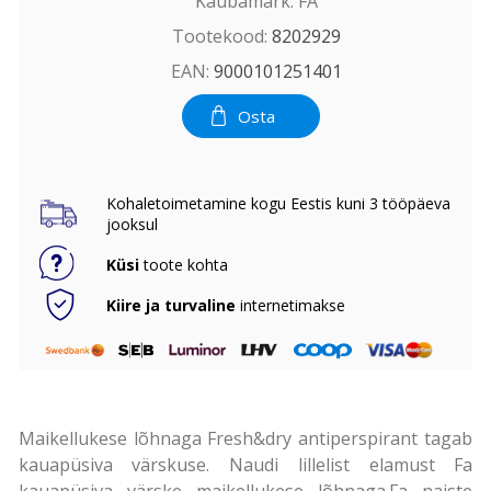
Kaubamärk:
FA
Tootekood:
8202929
EAN:
9000101251401
Osta
Kohaletoimetamine kogu Eestis kuni 3 tööpäeva
jooksul
Küsi
toote kohta
Kiire ja turvaline
internetimakse
Maikellukese lõhnaga Fresh&dry antiperspirant tagab
kauapüsiva värskuse. Naudi lillelist elamust Fa
kauapüsiva värske maikellukese lõhnaga.Fa naiste