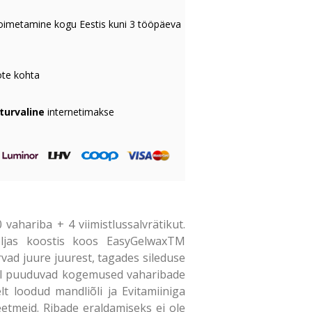
oimetamine kogu Eestis kuni 3 tööpäeva
te kohta
 turvaline
internetimakse
vahariba + 4 viimistlussalvrätikut.
eljas koostis koos EasyGelwaxTM
vad juure juurest, tagades sileduse
teil puuduvad kogemused vaharibade
lt loodud mandliõli ja Evitamiiniga
etmeid. Ribade eraldamiseks ei ole