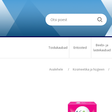
Beebi- ja
Toidukaubad
Eritooted
lastekaubad
Oskus nimi
Osk
Avalehele
/
Kosmeetika ja hügieen
/