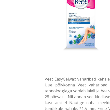
Veet EasyGelwax vaharibad kehale &
Uue põlvkonna Veet vaharibad a
tehnoloogiaga voolab laiali ja haa
28 päevaks. Nii annab see kindlus
kasutamisel. Nautige nahal meeldiv
tundlikule nahale. *1,5 mm. Enne 