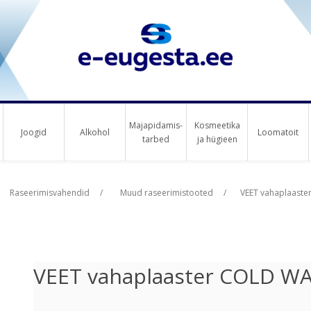
Majapidamis-
Kosmeetika
Joogid
Alkohol
Loomatoit
tarbed
ja hügieen
us raha
Raseerimisvahendid
/
Muud raseerimistooted
/
VEET vahaplaaste
VEET vahaplaaster COLD WA