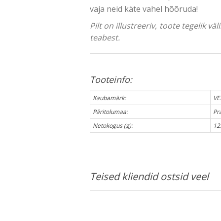
vaja neid käte vahel hõõruda!
Pilt on illustreeriv, toote tegelik 
teabest.
Tooteinfo:
Kaubamärk:
VE
Päritolumaa:
Pr
Netokogus (g):
12
Teised kliendid ostsid veel