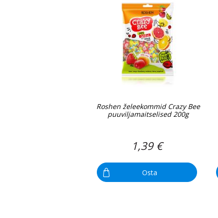
Roshen želeekommid Crazy Bee
puuviljamaitselised 200g
1,39 €
Osta