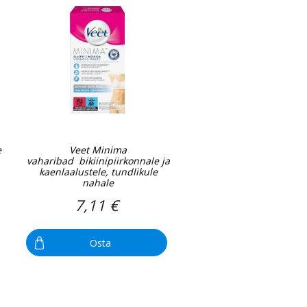
e
Veet Minima
vaharibad bikiinipiirkonnale ja
kaenlaalustele, tundlikule
nahale
7,11 €
Osta