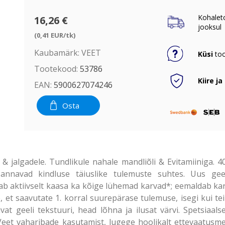
Kohalet
16,26 €
jooksul
(0,41 EUR/tk)
Kaubamärk:
VEET
Küsi
too
Tootekood:
53786
Kiire ja
EAN:
5900627074246
Osta
 jalgadele. Tundlikule nahale mandliõli & Evitamiiniga. 40 
nnavad kindluse täiuslike tulemuste suhtes. Uus ge
rab aktiivselt kaasa ka kõige lühemad karvad*; eemaldab kar
e, et saavutate 1. korral suurepärase tulemuse, isegi kui 
at geeli tekstuuri, head lõhna ja ilusat värvi. Spetsiaalse
Veet vaharibade kasutamist, lugege hoolikalt ettevaatusme