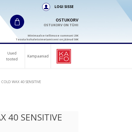
LOGI SISSE
OSTUKORV
OSTUKORV ON TÜHI
Minimaalse tellimuse summani 25€
Tasuta kohaletoimetamiseni on jäänud 50€
Uued
Kampaaniad
tooted
r COLD WAX 40 SENSITIVE
X 40 SENSITIVE