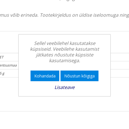
välimus võib erineda. Tootekirjeldus on üldise iseloomuga ni
Sellel veebilehel kasutatakse
küpsiseid. Veebilehe kasutamist
jätkates nõustute küpsiste
ET
kasutamisega.
antsusmaa
5 g
Kohandada
Nõustun kõigiga
Lisateave