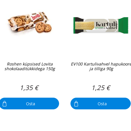
Roshen küpsised Lovita
EV100 Kartulivahvel hapukoor
shokolaaditükkidega 150g
ja tilliga 90g
1,35 €
1,25 €
Osta
Osta