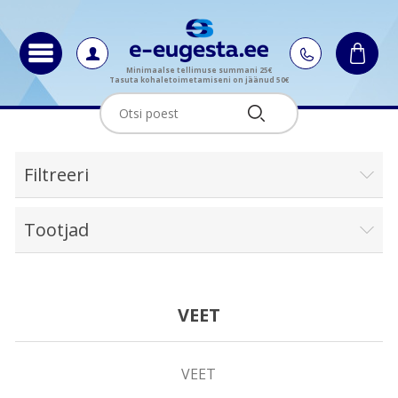
Minimaalse tellimuse summani 25€
Tasuta kohaletoimetamiseni on jäänud 50€
Filtreeri
Tootjad
VEET
VEET