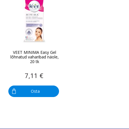
VEET MINIMA Easy Gel
lõhnatud vaharibad näole,
20 tk
7,11 €
Osta