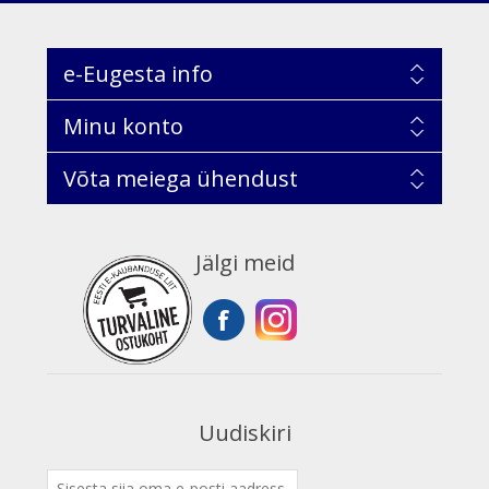
e-Eugesta info
Minu konto
Võta meiega ühendust
Jälgi meid
Uudiskiri