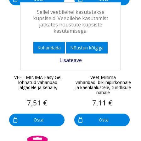
Sellel veebilehel kasutatakse
küpsiseid. Veebilehe kasutamist
jätkates nõustute küpsiste
kasutamisega.
Kohandada
Nõustun kõigiga
Lisateave
VEET MINIMA Easy Gel
Veet Minima
lõhnatud vaharibad
vaharibad bikiinipiirkonnale
jalgadele ja kehale,
ja kaenlaalustele, tundlikule
nahale
7,51 €
7,11 €
Osta
Osta