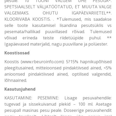
pesule. 10 TOONI VALGEM ÜHE PESUGA*.
SPETSIAALSELT VÄLJATÖÖTATUD, ET MUUTA VALGE
VALGEMAKS. OHUTU IGAPÄEVARIIETEL**.
KLOORIVABA KOOSTIS. . *Tulemused, mis saadakse
selle toote kasutamisel lisandina pesutsüklis vs
pesemata/hallikad puuvillased rõivad. Tulemused
võivad erineda teiste riidetüüpide puhul. **
Igapäevased materjalid, nagu puuvillane ja polüester.
Koostisosad
Koostis (www.rbeuroinfo.com): 5?15% hapnikupõhised
pleegitusained, mitteioonsed pindaktiivsed ained, <5%
anioonsed pindaktiivsed ained, optilised valgendid,
lõhnaained.
Kasutusjuhend
KASUTAMINE: PESEMINE: Lisage pesuvahendile:
tugevad ja sissekuivanud plekid – 100 ml. Asetage
pesupall masinas pesu peale. Doseerige pesuvahendit