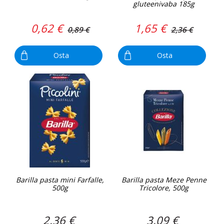
gluteenivaba 185g
0,62 €
1,65 €
0,89 €
2,36 €
Osta
Osta
Barilla pasta mini Farfalle,
Barilla pasta Meze Penne
500g
Tricolore, 500g
2,36 €
3,09 €