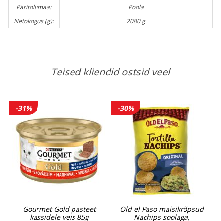
Päritolumaa:
Poola
Netokogus (g):
2080 g
Teised kliendid ostsid veel
-31%
-30%
Gourmet Gold pasteet
Old el Paso maisikrõpsud
kassidele veis 85g
Nachips soolaga,