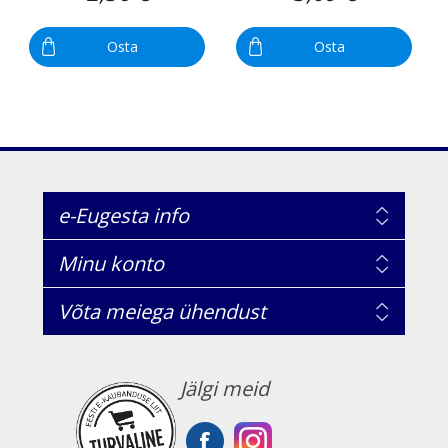
Osta
Osta
e-Eugesta info
Minu konto
Võta meiega ühendust
Jälgi meid