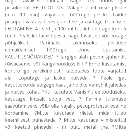
nagu tavaliselt. Lihtsalt lisage üks annus igal
pesukorral. EELTÖÖTLUS: Valage 2 ml otse plekile
(max 10 min). Vajadusel hõõruge plekki. Täitke
pesupall vastavalt pesujuhistele ja asetage trumlisse.
LEOTAMINE: 4 l vett ja 100 ml toodet. Leotage kuni 6
tundi. Peale leotamist peske nagu tavaliselt või leotage
põhjalikult. Parimaks tulemuseks plekkide
eemaldamisel hõõruge enne loputamist.
KASUTUSNÕUANDED: ? Järgige alati pesemisjuhendit
rõivaesemel või kangahooldussildil. ? Enne kasutamist
kontrollige värvikindlust, katsetades toote varjatud
alal. Loputage ja laske kuivada. ? Peale igat
kasutuskorda sulgege kaas ja hoidke Vanish´it jahedas
ja kuivas kohas. ?Kui kasutate Vanish´it eeltöötluseks,
kasutage lihtsalt sooja vett. ? Parima tulemuse
saavutamiseks võib olla vajalik pesuprotsessi osaline
kordamine. ?Mitte kasutada riietel, mida tuleb
keemilisest puhastada. ? Mitte kasutada viimisteltud
või kaetud pindadel - nt puit, metall jne. ?Mitte