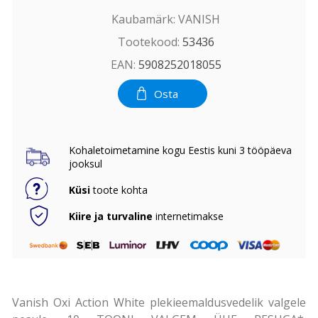
Kaubamärk:
VANISH
Tootekood:
53436
EAN:
5908252018055
Osta
Kohaletoimetamine kogu Eestis kuni 3 tööpäeva
jooksul
Küsi
toote kohta
Kiire ja turvaline
internetimakse
Vanish Oxi Action White plekieemaldusvedelik valgele