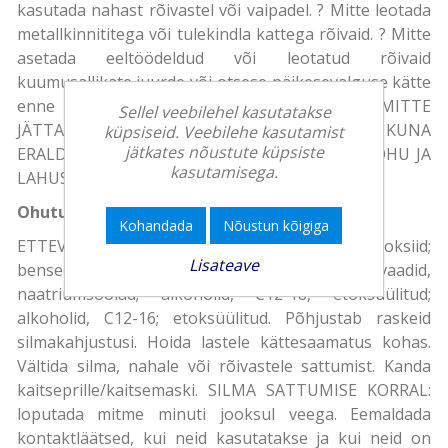
kasutada nahast rõivastel või vaipadel. ? Mitte leotada
metallkinnititega või tulekindla kattega rõivaid. ? Mitte
asetada eeltöödeldud või leotatud rõivaid
kuumusallikate juurde või otsese päikesevalguse kätte
enne põhjalikku pesemist või loputamist.? MITTE
Sellel veebilehel kasutatakse
JÄTTA SEGATUD LAHUST SULETUD ANUMASSE, KUNA
küpsiseid. Veebilehe kasutamist
jätkates nõustute küpsiste
ERALDUV HAPNIK VÕIB TEKITADA ANUMAS RÕHU JA
kasutamisega.
LAHUS VÕIB HAKATA LEKKIMA.
Ohutus
Kohandada
Nõustun kõigiga
ETTEVAATUST. Sisaldab: vesinikperoksiid;
Lisateave
benseensulfoonhape, C10-13-alküülderivaadid,
naatriumsoolad; alkoholid, C12-18, etoksüülitud;
alkoholid, C12-16; etoksüülitud. Põhjustab raskeid
silmakahjustusi. Hoida lastele kättesaamatus kohas.
Vältida silma, nahale või rõivastele sattumist. Kanda
kaitseprille/kaitsemaski. SILMA SATTUMISE KORRAL:
loputada mitme minuti jooksul veega. Eemaldada
kontaktläätsed, kui neid kasutatakse ja kui neid on