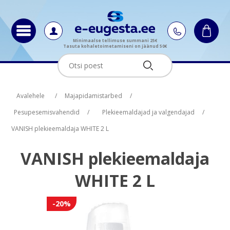
Minimaalse tellimuse summani 25€
Tasuta kohaletoimetamiseni on jäänud 50€
Oskus nimi
Oskus raha
Avalehele
/
Majapidamistarbed
/
Pesupesemisvahendid
/
Plekieemaldajad ja valgendajad
/
VANISH plekieemaldaja WHITE 2 L
VANISH plekieemaldaja
WHITE 2 L
-20%