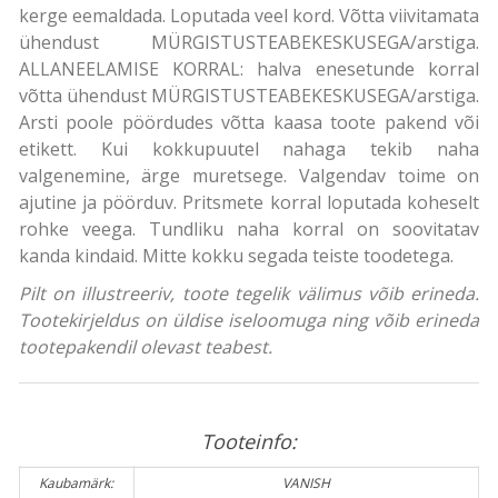
kerge eemaldada. Loputada veel kord. Võtta viivitamata
ühendust MÜRGISTUSTEABEKESKUSEGA/arstiga.
ALLANEELAMISE KORRAL: halva enesetunde korral
võtta ühendust MÜRGISTUSTEABEKESKUSEGA/arstiga.
Arsti poole pöördudes võtta kaasa toote pakend või
etikett. Kui kokkupuutel nahaga tekib naha
valgenemine, ärge muretsege. Valgendav toime on
ajutine ja pöörduv. Pritsmete korral loputada koheselt
rohke veega. Tundliku naha korral on soovitatav
kanda kindaid. Mitte kokku segada teiste toodetega.
Pilt on illustreeriv, toote tegelik välimus võib erineda.
Tootekirjeldus on üldise iseloomuga ning võib erineda
tootepakendil olevast teabest.
Tooteinfo:
Kaubamärk:
VANISH