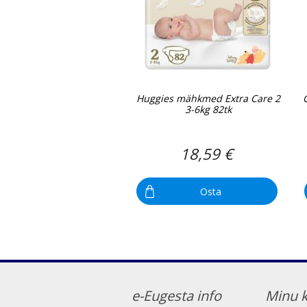
Huggies mähkmed Extra Care 2
3-6kg 82tk
18,59 €
Osta
e-Eugesta info
Minu 