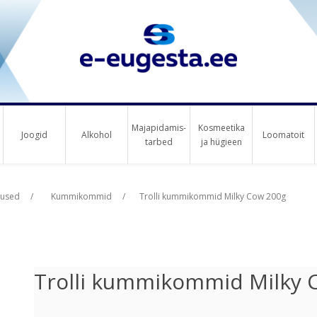
Majapidamis-
Kosmeetika
Joogid
Alkohol
Loomatoit
tarbed
ja hügieen
us raha
us raha
tused
/
Kummikommid
/
Trolli kummikommid Milky Cow 200g
Trolli kummikommid Milky 