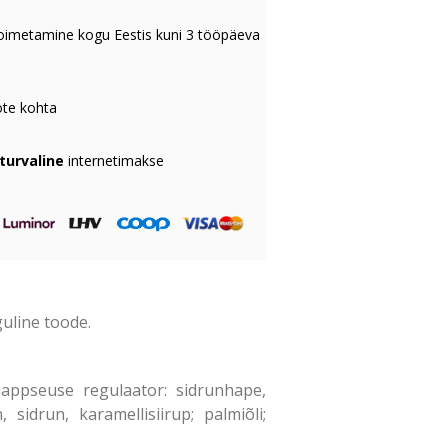
oimetamine kogu Eestis kuni 3 tööpäeva
te kohta
 turvaline
internetimakse
uline toode.
happseuse regulaator: sidrunhape,
sidrun, karamellisiirup; palmiõli;