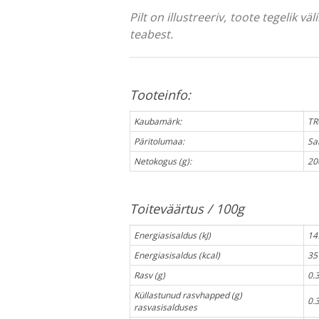
Pilt on illustreeriv, toote tegelik 
teabest.
Tooteinfo:
Kaubamärk:
TR
Päritolumaa:
Sa
Netokogus (g):
20
Toiteväärtus / 100g
Energiasisaldus (kJ)
14
Energiasisaldus (kcal)
35
Rasv (g)
0.
Küllastunud rasvhapped (g)
0.
rasvasisalduses