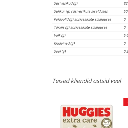
Süsivesikud (g)
82
Suhkur (g) süsivesikute sisalduses
50
Polüoolid (g) süsivesikute sisalduses
0
Tärklis (g) süsivesikute sisalduses
0
Valk (g)
5.
Kiudained (g)
0
Sool (g)
0.
Teised kliendid ostsid veel