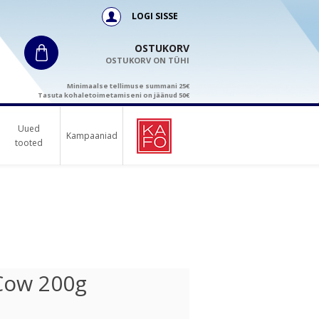
LOGI SISSE
OSTUKORV
OSTUKORV ON TÜHI
Minimaalse tellimuse summani 25€
Tasuta kohaletoimetamiseni on jäänud 50€
Uued
Kampaaniad
tooted
Cow 200g