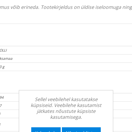
välimus võib erineda. Tootekirjeldus on üldise iseloomuga ni
OLLI
ksamaa
0 g
94
Sellel veebilehel kasutatakse
küpsiseid. Veebilehe kasutamist
7
jätkates nõustute küpsiste
3
kasutamisega.
3