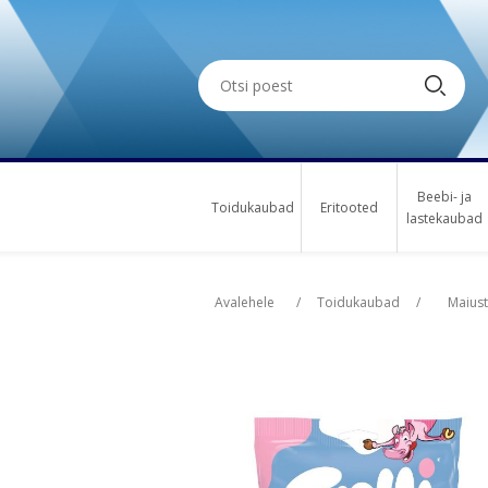
Beebi- ja
Toidukaubad
Eritooted
lastekaubad
Oskus nimi
Oskus nimi
Osk
Osk
Avalehele
/
Toidukaubad
/
Maius