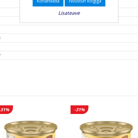
Kohandada
Nõustun kõigiga
Lisateave
6
2
-31%
-31%