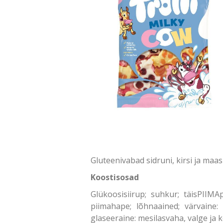
Gluteenivabad sidruni, kirsi ja ma
Koostisosad
Glükoosisiirup; suhkur; täisPIIM
piimahape; lõhnaained; värvaine: 
glaseeraine: mesilasvaha, valge ja