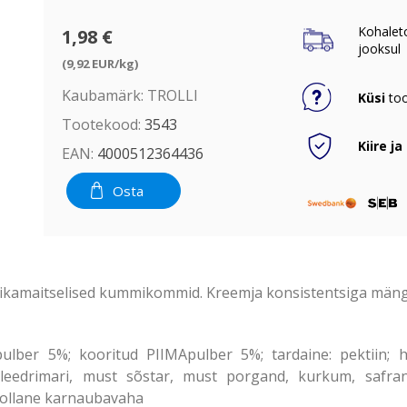
Kohalet
1,98 €
jooksul
(9,92 EUR/kg)
Kaubamärk:
TROLLI
Küsi
too
Tootekood:
3543
Kiire ja
EAN:
4000512364436
Osta
asikamaitselised kummikommid. Kreemja konsistentsiga mäng
Apulber 5%; kooritud PIIMApulber 5%; tardaine: pektiin; 
leedrimari, must sõstar, must porgand, kurkum, safran, 
 kollane karnaubavaha