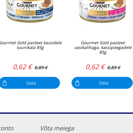
Gourmet Gold pasteet kassidele
Gourmet Gold pasteet
tuunikala 85g
vasikalihaga, kassipoegadele
85g
0,62 €
0,62 €
0,89 €
0,89 €
Osta
Osta
konto
Võta meiega