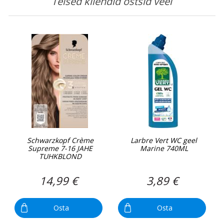
Teised kliendid ostsid veel
Schwarzkopf Crème
Larbre Vert WC geel
Supreme 7-16 JAHE
Marine 740ML
TUHKBLOND
14,99 €
3,89 €
Osta
Osta