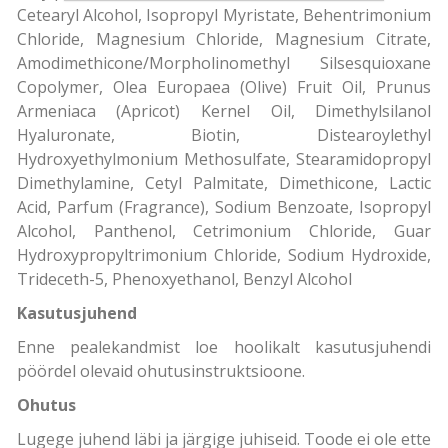
Cetearyl Alcohol, Isopropyl Myristate, Behentrimonium
Chloride, Magnesium Chloride, Magnesium Citrate,
Amodimethicone/Morpholinomethyl Silsesquioxane
Copolymer, Olea Europaea (Olive) Fruit Oil, Prunus
Armeniaca (Apricot) Kernel Oil, Dimethylsilanol
Hyaluronate, Biotin, Distearoylethyl
Hydroxyethylmonium Methosulfate, Stearamidopropyl
Dimethylamine, Cetyl Palmitate, Dimethicone, Lactic
Acid, Parfum (Fragrance), Sodium Benzoate, Isopropyl
Alcohol, Panthenol, Cetrimonium Chloride, Guar
Hydroxypropyltrimonium Chloride, Sodium Hydroxide,
Trideceth-5, Phenoxyethanol, Benzyl Alcohol
Kasutusjuhend
Enne pealekandmist loe hoolikalt kasutusjuhendi
pöördel olevaid ohutusinstruktsioone.
Ohutus
Lugege juhend läbi ja järgige juhiseid. Toode ei ole ette