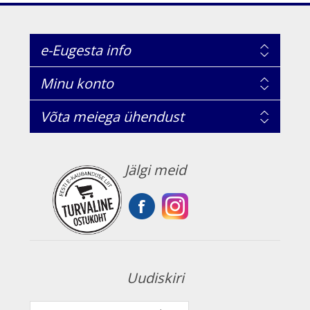
e-Eugesta info
Minu konto
Võta meiega ühendust
Jälgi meid
Uudiskiri