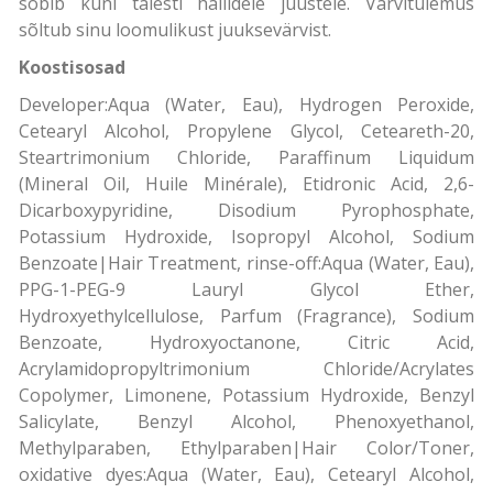
sobib kuni täiesti hallidele juustele. Värvitulemus
sõltub sinu loomulikust juuksevärvist.
Koostisosad
Developer:Aqua (Water, Eau), Hydrogen Peroxide,
Cetearyl Alcohol, Propylene Glycol, Ceteareth-20,
Steartrimonium Chloride, Paraffinum Liquidum
(Mineral Oil, Huile Minérale), Etidronic Acid, 2,6-
Dicarboxypyridine, Disodium Pyrophosphate,
Potassium Hydroxide, Isopropyl Alcohol, Sodium
Benzoate|Hair Treatment, rinse-off:Aqua (Water, Eau),
PPG-1-PEG-9 Lauryl Glycol Ether,
Hydroxyethylcellulose, Parfum (Fragrance), Sodium
Benzoate, Hydroxyoctanone, Citric Acid,
Acrylamidopropyltrimonium Chloride/Acrylates
Copolymer, Limonene, Potassium Hydroxide, Benzyl
Salicylate, Benzyl Alcohol, Phenoxyethanol,
Methylparaben, Ethylparaben|Hair Color/Toner,
oxidative dyes:Aqua (Water, Eau), Cetearyl Alcohol,