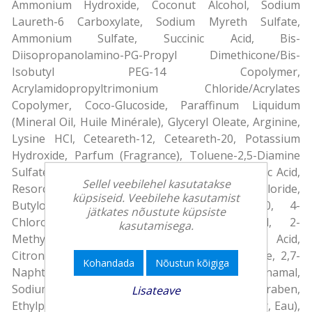
Ammonium Hydroxide, Coconut Alcohol, Sodium
Laureth-6 Carboxylate, Sodium Myreth Sulfate,
Ammonium Sulfate, Succinic Acid, Bis-
Diisopropanolamino-PG-Propyl Dimethicone/Bis-
Isobutyl PEG-14 Copolymer,
Acrylamidopropyltrimonium Chloride/Acrylates
Copolymer, Coco-Glucoside, Paraffinum Liquidum
(Mineral Oil, Huile Minérale), Glyceryl Oleate, Arginine,
Lysine HCl, Ceteareth-12, Ceteareth-20, Potassium
Hydroxide, Parfum (Fragrance), Toluene-2,5-Diamine
Sulfate, Sodium Sulfite, Sodium Silicate, Etidronic Acid,
Sellel veebilehel kasutatakse
Resorcinol, Ascorbic Acid, Sodium Chloride,
küpsiseid. Veebilehe kasutamist
Butyloctanol, Citric Acid, Polysorbate 20, 4-
jätkates nõustute küpsiste
Chlororesorcinol, Linalool, Phenoxyethanol, 2-
kasutamisega.
Methylresorcinol, Benzyl Salicylate, Lactic Acid,
Citronellol, m-Aminophenol, Geraniol, Limonene, 2,7-
Kohandada
Nõustun kõigiga
Naphthalenediol, Ethyl 2,2-Dimethylhydrocinnamal,
Sodium Benzoate, Benzyl Alcohol, Methylparaben,
Lisateave
Ethylparaben|Conditioner, rinse off:Aqua (Water, Eau),