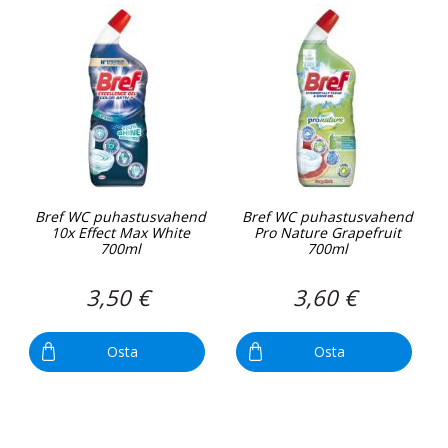
Bref WC puhastusvahend
Bref WC puhastusvahend
10x Effect Max White
Pro Nature Grapefruit
700ml
700ml
3,50 €
3,60 €
Osta
Osta