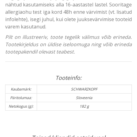
nähtud kasutamiseks alla 16-aastastel lastel. Sooritage
allergiaohu test iga kord 48h enne värvimist (vt. lisatud
infolehte), isegi juhul, kui olete juuksevärvimise tooteid
varem kasutanud.
Pilt on illustreeriv, toote tegelik välimus võib erineda.
Tootekirjeldus on üldise iseloomuga ning võib erineda
tootepakendil olevast teabest.
Tooteinfo:
Kaubamärk:
SCHWARZKOPF
Päritolumaa:
Sloveenia
Netokogus (g):
182 g