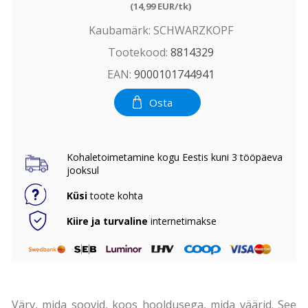
(14,99 EUR/tk)
Kaubamärk:
SCHWARZKOPF
Tootekood:
8814329
EAN:
9000101744941
Osta
Kohaletoimetamine kogu Eestis kuni 3 tööpäeva
jooksul
Küsi
toote kohta
Kiire ja turvaline
internetimakse
Värv, mida soovid, koos hooldusega, mida väärid. See