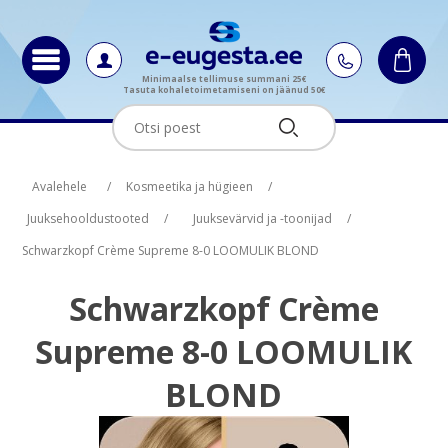
Minimaalse tellimuse summani 25€
Tasuta kohaletoimetamiseni on jäänud 50€
Oskus nimi
Oskus raha
Avalehele
/
Kosmeetika ja hügieen
/
Juuksehooldustooted
/
Juuksevärvid ja -toonijad
/
Schwarzkopf Crème Supreme 8-0 LOOMULIK BLOND
Schwarzkopf Crème
Supreme 8-0 LOOMULIK
BLOND