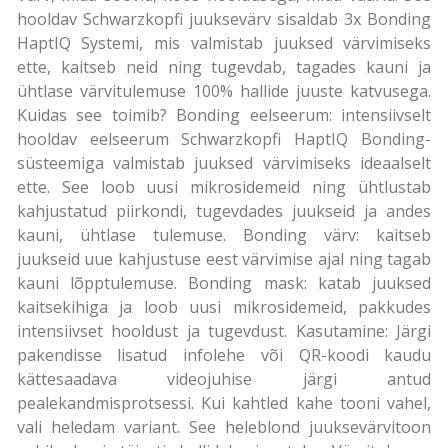
hooldav Schwarzkopfi juuksevärv sisaldab 3x Bonding
HaptIQ Systemi, mis valmistab juuksed värvimiseks
ette, kaitseb neid ning tugevdab, tagades kauni ja
ühtlase värvitulemuse 100% hallide juuste katvusega.
Kuidas see toimib? Bonding eelseerum: intensiivselt
hooldav eelseerum Schwarzkopfi HaptIQ Bonding-
süsteemiga valmistab juuksed värvimiseks ideaalselt
ette. See loob uusi mikrosidemeid ning ühtlustab
kahjustatud piirkondi, tugevdades juukseid ja andes
kauni, ühtlase tulemuse. Bonding värv: kaitseb
juukseid uue kahjustuse eest värvimise ajal ning tagab
kauni lõpptulemuse. Bonding mask: katab juuksed
kaitsekihiga ja loob uusi mikrosidemeid, pakkudes
intensiivset hooldust ja tugevdust. Kasutamine: Järgi
pakendisse lisatud infolehe või QR-koodi kaudu
kättesaadava videojuhise järgi antud
pealekandmisprotsessi. Kui kahtled kahe tooni vahel,
vali heledam variant. See heleblond juuksevärvitoon