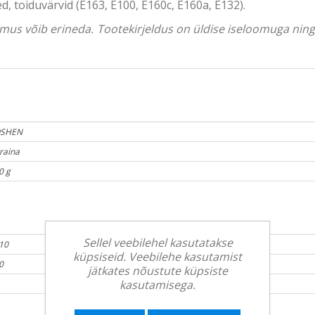
ed, toiduvärvid (E163, E100, E160c, E160a, E132).
välimus võib erineda. Tootekirjeldus on üldise iseloomuga ni
SHEN
raina
0 g
Sellel veebilehel kasutatakse
10
küpsiseid. Veebilehe kasutamist
0
jätkates nõustute küpsiste
kasutamisega.