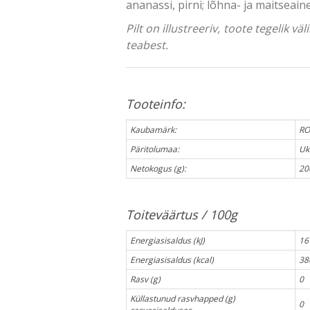
ananassi, pirni; lõhna- ja maitseain
Pilt on illustreeriv, toote tegelik 
teabest.
Tooteinfo:
Kaubamärk:
RO
Päritolumaa:
Uk
Netokogus (g):
20
Toiteväärtus / 100g
Energiasisaldus (kJ)
16
Energiasisaldus (kcal)
38
Rasv (g)
0
Küllastunud rasvhapped (g)
0