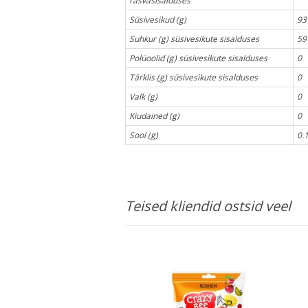
rasvasisalduses
Süsivesikud (g)
93
Suhkur (g) süsivesikute sisalduses
59
Polüoolid (g) süsivesikute sisalduses
0
Tärklis (g) süsivesikute sisalduses
0
Valk (g)
0
Kiudained (g)
0
Sool (g)
0.
Teised kliendid ostsid veel