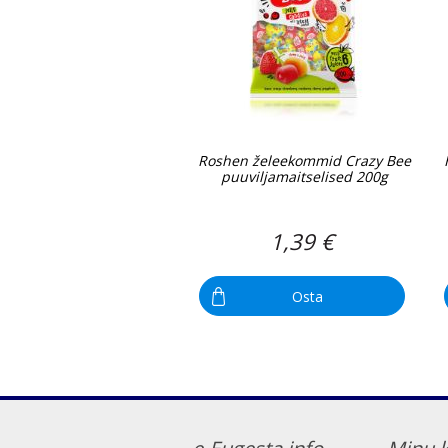
Roshen želeekommid Crazy Bee
puuviljamaitselised 200g
1,39 €
Osta