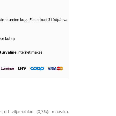
oimetamine kogu Eestis kuni 3 tööpäeva
te kohta
 turvaline
internetimakse
tud viljamahlad (0,3%): maasika,