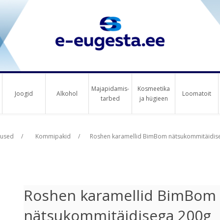
Majapidamis-
Kosmeetika
Joogid
Alkohol
Loomatoit
tarbed
ja hügieen
us raha
us raha
tused
/
Kommipakid
/
Roshen karamellid BimBom nätsukommitäidis
Roshen karamellid BimBom
nätsukommitäidisega 200g