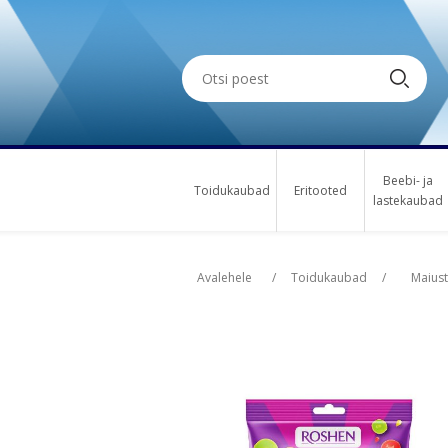
Beebi- ja
Toidukaubad
Eritooted
lastekaubad
Oskus nimi
Oskus nimi
Osk
Osk
Avalehele
/
Toidukaubad
/
Maius