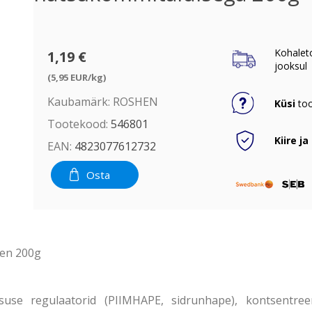
Kohalet
1,19 €
jooksul
(5,95 EUR/kg)
Kaubamärk:
ROSHEN
Küsi
too
Tootekood:
546801
Kiire ja
EAN:
4823077612732
Osta
hen 200g
se regulaatorid (PIIMHAPE, sidrunhape), kontsentreeri