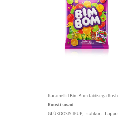
Karamellid Bim Bom täidisega Ros
Koostisosad
GLÜKOOSISIIRUP, suhkur, happesu