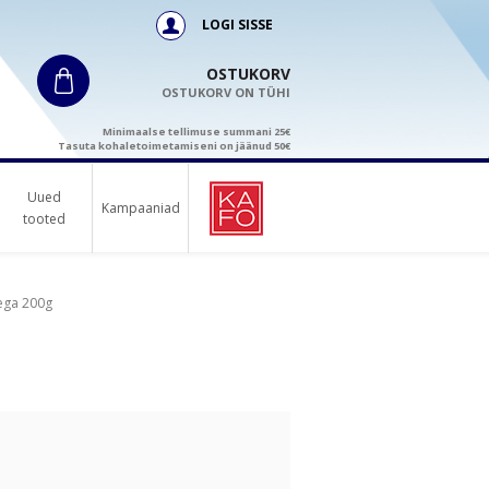
LOGI SISSE
OSTUKORV
OSTUKORV ON TÜHI
Minimaalse tellimuse summani 25€
Tasuta kohaletoimetamiseni on jäänud 50€
Uued
Kampaaniad
tooted
ega 200g