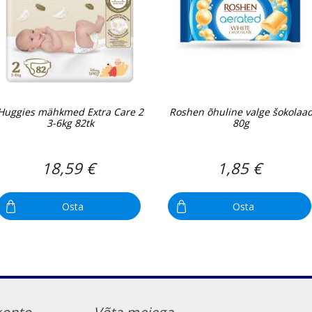
Huggies mähkmed Extra Care 2
Roshen õhuline valge šokolaa
3-6kg 82tk
80g
18,59 €
1,85 €
Osta
Osta