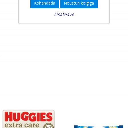
Kohandada
Nõustun kõigiga
Lisateave
1