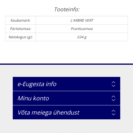
Tooteinfo:
Kaubamärk:
L'ARBRE VERT
Päritolumaa:
Prantsusmaa
Netokogus (g):
634 g
e-Eugesta info
Minu konto
Võta meiega ühendust