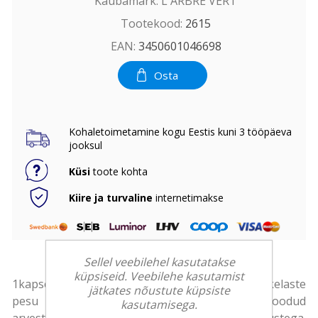
Kaubamärk:
L'ARBRE VERT
Tootekood:
2615
EAN:
3450601046698
Osta
Kohaletoimetamine kogu Eestis kuni 3 tööpäeva
jooksul
Küsi
toote kohta
Kiire ja turvaline
internetimakse
Sellel veebilehel kasutatakse
küpsiseid. Veebilehe kasutamist
1kapsel=1 pesukord. Allergiaohutu, sobib ka väikelaste
jätkates nõustute küpsiste
pesu pesemiseks L’ARBRE VERT tooted on loodud
kasutamisega.
arvestades tundliku ja allergilise naha vajadustega.