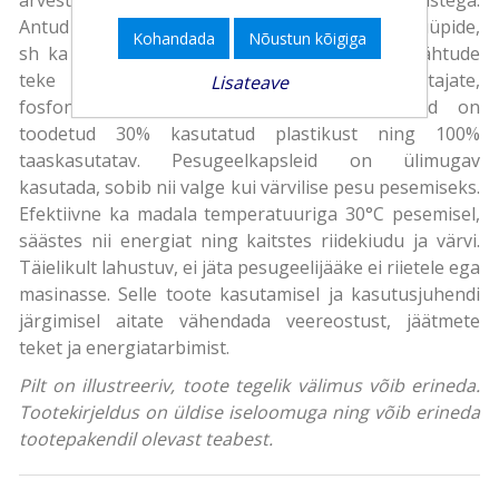
Antud toode sobib kasutamiseks kõikide nahatüüpide,
Kohandada
Nõustun kõigiga
sh ka kõige tundlikuma naha puhul. Allergianähtude
teke on minimeeritud. Optiliste pleegitajate,
Lisateave
fosfonaatide ja värvainetevaba. Plastpakend on
toodetud 30% kasutatud plastikust ning 100%
taaskasutatav. Pesugeelkapsleid on ülimugav
kasutada, sobib nii valge kui värvilise pesu pesemiseks.
Efektiivne ka madala temperatuuriga 30°C pesemisel,
säästes nii energiat ning kaitstes riidekiudu ja värvi.
Täielikult lahustuv, ei jäta pesugeelijääke ei riietele ega
masinasse. Selle toote kasutamisel ja kasutusjuhendi
järgimisel aitate vähendada veereostust, jäätmete
teket ja energiatarbimist.
Pilt on illustreeriv, toote tegelik välimus võib erineda.
Tootekirjeldus on üldise iseloomuga ning võib erineda
tootepakendil olevast teabest.