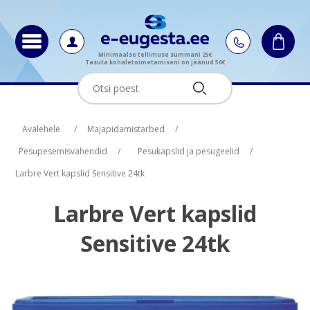
Minimaalse tellimuse summani 25€
Tasuta kohaletoimetamiseni on jäänud 50€
Oskus nimi
Oskus raha
Avalehele
/
Majapidamistarbed
/
Pesupesemisvahendid
/
Pesukapslid ja pesugeelid
/
Larbre Vert kapslid Sensitive 24tk
Larbre Vert kapslid
Sensitive 24tk