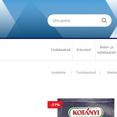
Beebi- ja
Toidukaubad
Eritooted
lastekaubad
Oskus nimi
Oskus nimi
Osk
Osk
Avalehele
/
Toidukaubad
/
Maits
-31%