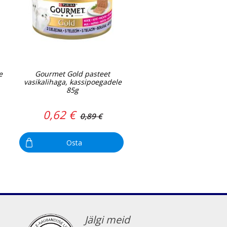
e
Gourmet Gold pasteet
vasikalihaga, kassipoegadele
85g
0,62 €
0,89 €
Osta
Jälgi meid