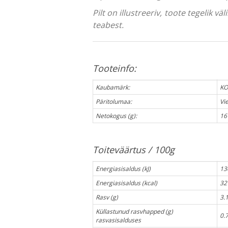
Pilt on illustreeriv, toote tegelik 
teabest.
Tooteinfo:
Kaubamärk:
KO
Päritolumaa:
Vi
Netokogus (g):
16
Toiteväärtus / 100g
Energiasisaldus (kJ)
13
Energiasisaldus (kcal)
32
Rasv (g)
3.
Küllastunud rasvhapped (g)
0.
rasvasisalduses