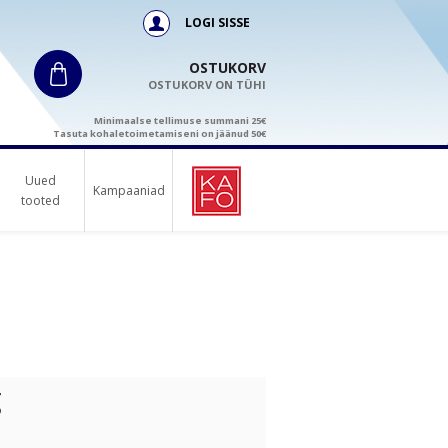
LOGI SISSE
OSTUKORV
OSTUKORV ON TÜHI
Minimaalse tellimuse summani 25€
Tasuta kohaletoimetamiseni on jäänud 50€
Uued
Kampaaniad
tooted
g