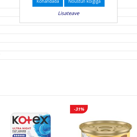
Kohandada
Nõustun kõigiga
Lisateave
1
-31%