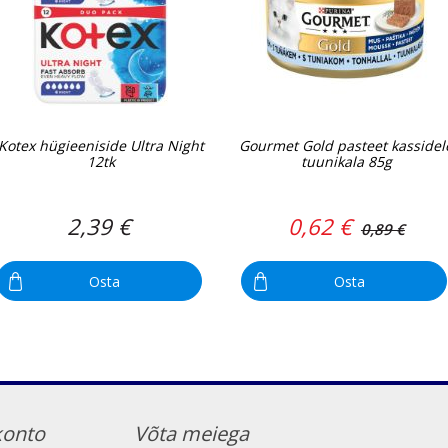
Kotex hügieeniside Ultra Night
Gourmet Gold pasteet kassidel
12tk
tuunikala 85g
2,39 €
0,62 €
0,89 €
Osta
Osta
konto
Võta meiega