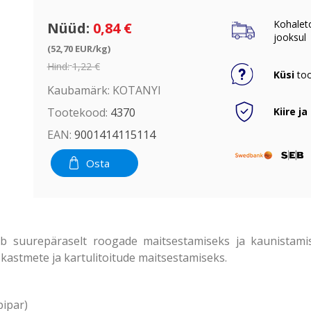
Kohalet
Nüüd:
0,84 €
jooksul
(52,70 EUR/kg)
Hind:
1,22 €
Küsi
too
Kaubamärk:
KOTANYI
Kiire ja
Tootekood:
4370
EAN:
9001414115114
Osta
ib suurepäraselt roogade maitsestamiseks ja kaunistamis
de, kastmete ja kartulitoitude maitsestamiseks.
pipar)