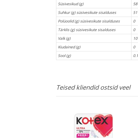
Süsivesikud (g)
58
Suhkur (g) süsivesikute sisalduses
51
Polüoolid (g) süsivesikute sisalduses
0
Tärklis (g) süsivesikute sisalduses
0
Valk (g)
10
Kiudained (g)
0
Sool (g)
0.
Teised kliendid ostsid veel