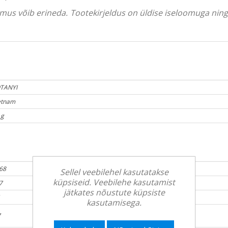
välimus võib erineda. Tootekirjeldus on üldise iseloomuga ni
TANYI
etnam
 g
68
Sellel veebilehel kasutatakse
küpsiseid. Veebilehe kasutamist
7
jätkates nõustute küpsiste
1
kasutamisega.
7