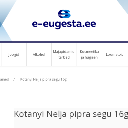
Majapidamis-
Kosmeetika
Joogid
Alkohol
Loomatoit
tarbed
ja hügieen
us raha
us raha
eained
/
Kotanyi Nelja pipra segu 16g
Kotanyi Nelja pipra segu 16