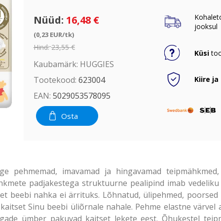
Kohalet
Nüüd:
16,48 €
jooksul
(0,23 EUR/tk)
Hind:
23,55 €
Küsi
too
Kaubamärk:
HUGGIES
Kiire ja
Tootekood:
623004
EAN:
5029053578095
Osta
ige pehmemad, imavamad ja hingavamad teipmähkmed, 
ähkmete padjakestega struktuurne pealipind imab vedeliku 
, et beebi nahka ei ärrituks. Lõhnatud, ülipehmed, poorsed 
aitset Sinu beebi üliõrnale nahale. Pehme elastne värvel ai
lgade ümber pakuvad kaitset lekete eest. Õhukestel teip