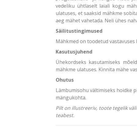
vedeliku ühtlaselt laiali kogu mä
ulatuses, et saaksid mähkme sobi
aeg mähet vahetada. Neli ühes naha
Säilitustingimused
Mähkmed on toodetud vastavuses 
Kasutusjuhend
Ühekordseks kasutamiseks mõeldu
mähkme ulatuses. Kinnita mähe vasta
Ohutus
Lämbumisohu vältimiseks hoidke plas
mängukohta.
Pilt on illustreeriv, toote tegelik 
teabest.