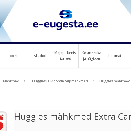
Majapidamis-
Kosmeetika
Joogid
Alkohol
Loomatoit
tarbed
ja hügieen
us raha
Mähkmed
/
Huggies ja Moomin teipmähkmed
/
Huggies mähkmed E
Huggies mähkmed Extra Car