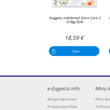
Huggies mähkmed Extra Care 2
3-6kg 82tk
18,59 €
Osta
e-Eugesta info
Minu 
Müügitingimused
Minu kon
Privaatsuspoliitika
Tellimus