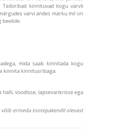
 Teibiribad kinnituvad kogu värvli
märgudes värvi andes märku mil on
 beebile.
badega, mida saab kinnitada kogu
 kinnita kinnitusribaga.
 hälli, voodisse, lapsevankrisse ega
ng võib erineda tootepakendil olevast