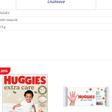
Lisateave
GGIES
ehhi Vabariik
73 g
-30%