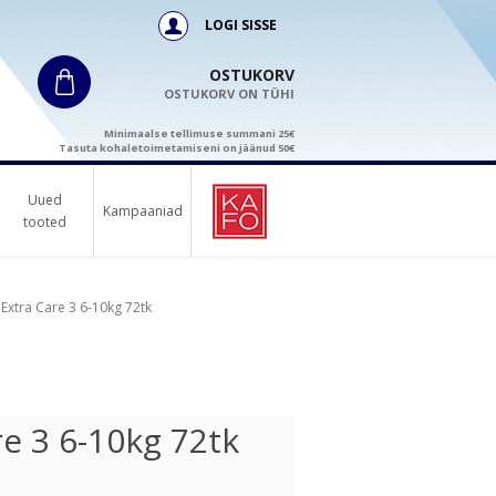
LOGI SISSE
OSTUKORV
OSTUKORV ON TÜHI
Minimaalse tellimuse summani 25€
Tasuta kohaletoimetamiseni on jäänud 50€
Uued
Kampaaniad
tooted
xtra Care 3 6-10kg 72tk
e 3 6-10kg 72tk