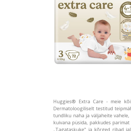
Huggies® Extra Care - meie kõ
Dermatoloogiliselt testitud teipm
tundliku naha ja väljaheite vahele
kuivana püsida, pakkudes parimat k
„Tagataskuke" ja kõrged ribad ja