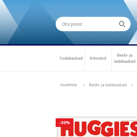
Beebi- ja
Toidukaubad
Eritooted
lastekaubad
Oskus nimi
Osk
Avalehele
/
Beebi- ja lastekaubad
/
-30%