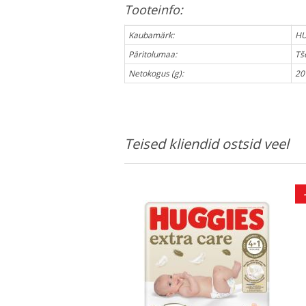
Tooteinfo:
Kaubamärk:
HU
Päritolumaa:
Tš
Netokogus (g):
20
Teised kliendid ostsid veel