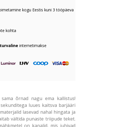
oimetamine kogu Eestis kuni 3 tööpäeva
te kohta
 turvaline
internetimakse
sama õrnad nagu ema kallistus!
sekunditega luues kaitsva barjääri
materjalid lasevad nahal hingata ja
tab vältida punaste triipude teket.
mähkmetel on kanalid, mis juhivad