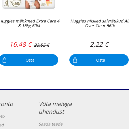
Huggies mähkmed Extra Care 4
Huggies niisked salvrätikud Al
8-16kg 60tk
Over Clear 56tk
16,48 €
2,22 €
23,55 €
Osta
Osta
konto
Võta meiega
ühendust
to
Saada teade
ed