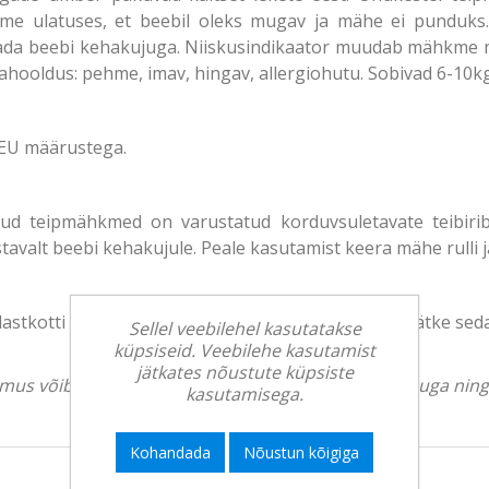
hme ulatuses, et beebil oleks mugav ja mähe ei punduks.
tada beebi kehakujuga. Niiskusindikaator muudab mähkme 
hooldus: pehme, imav, hingav, allergiohutu. Sobivad 6-10kg
EU määrustega.
d teipmähkmed on varustatud korduvsuletavate teibiri
valt beebi kehakujule. Peale kasutamist keera mähe rulli ja
tkotti beebide ja laste käeulatusest väljas. Ärge jätke seda
Sellel veebilehel kasutatakse
küpsiseid. Veebilehe kasutamist
jätkates nõustute küpsiste
välimus võib erineda. Tootekirjeldus on üldise iseloomuga ni
kasutamisega.
Kohandada
Nõustun kõigiga