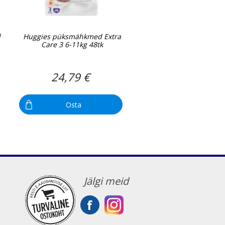
l
Huggies püksmähkmed Extra
Care 3 6-11kg 48tk
24,79 €
Osta
Jälgi meid