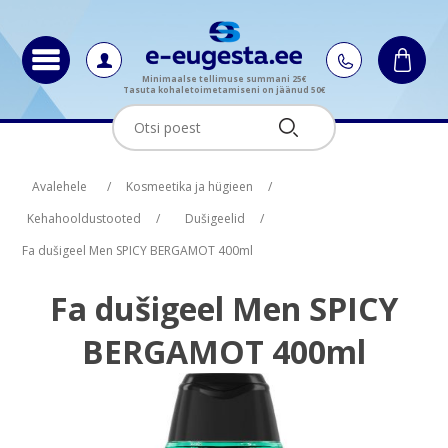
Minimaalse tellimuse summani 25€
Tasuta kohaletoimetamiseni on jäänud 50€
Oskus nimi
Oskus raha
Avalehele
/
Kosmeetika ja hügieen
/
Kehahooldustooted
/
Dušigeelid
/
Fa dušigeel Men SPICY BERGAMOT 400ml
Fa dušigeel Men SPICY
BERGAMOT 400ml