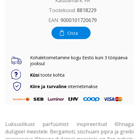
Kaubamärk:
FA
Tootekood:
8818229
EAN:
9000101720679
Osta
Kohaletoimetamine kogu Eestis kuni 3 tööpäeva
jooksul
Küsi
toote kohta
Kiire ja turvaline
internetimakse
Luksuslikust parfüümist inspireeritud lõhnaga
dušigeel meestele. Bergamoti, sischuani pipra ja greibi
inspireeriva lõhnaga dušigeel meestele on õrn nahale.