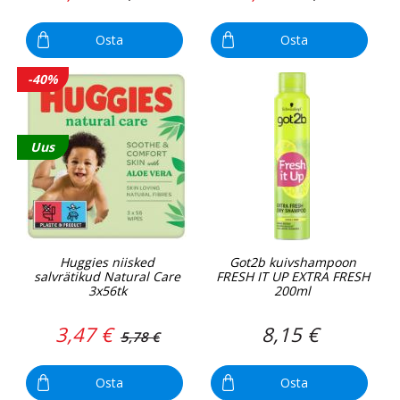
Osta
Osta
-40%
Uus
Huggies niisked
Got2b kuivshampoon
salvrätikud Natural Care
FRESH IT UP EXTRA FRESH
3x56tk
200ml
3,47 €
8,15 €
5,78 €
Osta
Osta