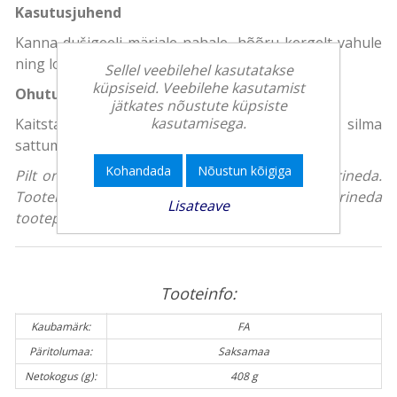
Kasutusjuhend
Kanna dušigeeli märjale nahale, hõõru kergelt vahule
ning loputa.
Sellel veebilehel kasutatakse
küpsiseid. Veebilehe kasutamist
Ohutus
jätkates nõustute küpsiste
kasutamisega.
Kaitsta otsese päikesevalguse eest. Vältida silma
sattumist.
Kohandada
Nõustun kõigiga
Pilt on illustreeriv, toote tegelik välimus võib erineda.
Tootekirjeldus on üldise iseloomuga ning võib erineda
Lisateave
tootepakendil olevast teabest.
Tooteinfo:
Kaubamärk:
FA
Päritolumaa:
Saksamaa
Netokogus (g):
408 g