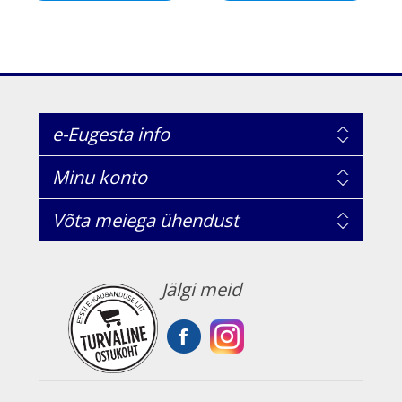
e-Eugesta info
Minu konto
Võta meiega ühendust
Jälgi meid