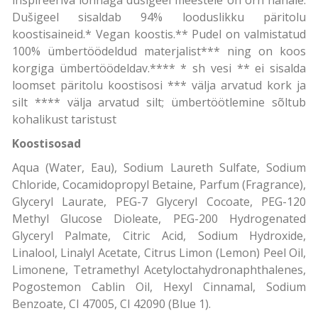
Dušigeel sisaldab 94% looduslikku päritolu
koostisaineid.* Vegan koostis.** Pudel on valmistatud
100% ümbertöödeldud materjalist*** ning on koos
korgiga ümbertöödeldav.**** * sh vesi ** ei sisalda
loomset päritolu koostisosi *** välja arvatud kork ja
silt **** välja arvatud silt; ümbertöötlemine sõltub
kohalikust taristust
Koostisosad
Aqua (Water, Eau), Sodium Laureth Sulfate, Sodium
Chloride, Cocamidopropyl Betaine, Parfum (Fragrance),
Glyceryl Laurate, PEG-7 Glyceryl Cocoate, PEG-120
Methyl Glucose Dioleate, PEG-200 Hydrogenated
Glyceryl Palmate, Citric Acid, Sodium Hydroxide,
Linalool, Linalyl Acetate, Citrus Limon (Lemon) Peel Oil,
Limonene, Tetramethyl Acetyloctahydronaphthalenes,
Pogostemon Cablin Oil, Hexyl Cinnamal, Sodium
Benzoate, CI 47005, CI 42090 (Blue 1).