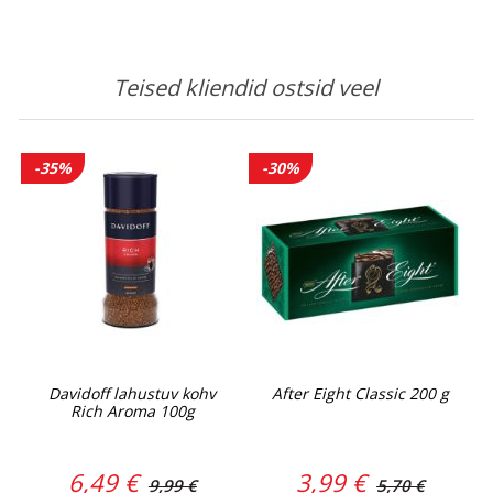
Teised kliendid ostsid veel
-35%
-30%
Davidoff lahustuv kohv
After Eight Classic 200 g
Rich Aroma 100g
6,49 €
3,99 €
9,99 €
5,70 €