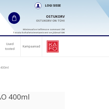
LOGI SISSE
OSTUKORV
OSTUKORV ON TÜHI
Minimaalse tellimuse summani 25€
Tasuta kohaletoimetamiseni on jäänud 50€
Uued
Kampaaniad
tooted
 400ml
AO 400ml