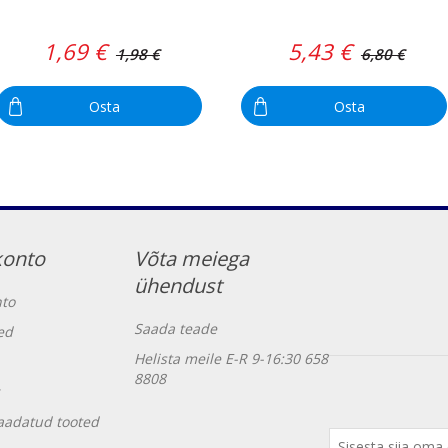
1,69 €
5,43 €
1,98 €
6,80 €
Osta
Osta
konto
Võta meiega
ühendust
to
Saada teade
ed
Helista meile E-R 9-16:30 658
8808
vaadatud tooted