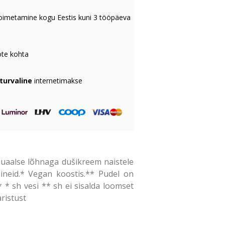
oimetamine kogu Eestis kuni 3 tööpäeva
te kohta
 turvaline
internetimakse
suaalse lõhnaga dušikreem naistele
ineid.* Vegan koostis.** Pudel on
* sh vesi ** sh ei sisalda loomset
aristust