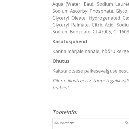
Aqua (Water, Eau), Sodium Lauret
Sodium Ascorbyl Phosphate, Glycol 
Glyceryl Oleate, Hydrogenated Ca
Glyceryl Palmate, Citric Acid, So
Sodium Benzoate, CI 47005, CI 1603
Kasutusjuhend
Kanna märjale nahale, hõõru kergel
Ohutus
Kaitsta otsese päikesevalguse eest. 
Pilt on illustreeriv, toote tegelik 
teabest.
Tooteinfo:
Kaubamärk:
FA