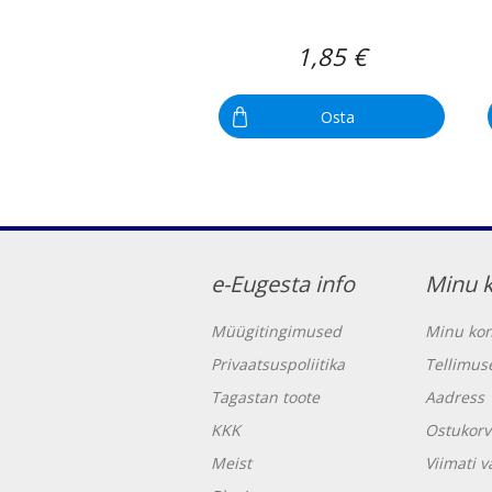
1,85 €
Osta
e-Eugesta info
Minu 
Müügitingimused
Minu kon
Privaatsuspoliitika
Tellimus
Tagastan toote
Aadress
KKK
Ostukorv
Meist
Viimati 