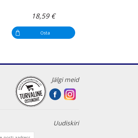
18,59 €
Osta
Jälgi meid
Uudiskiri