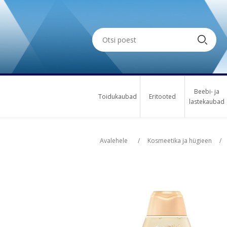
Beebi- ja
Toidukaubad
Eritooted
lastekaubad
Oskus nimi
Osk
Avalehele
/
Kosmeetika ja hügieen
/