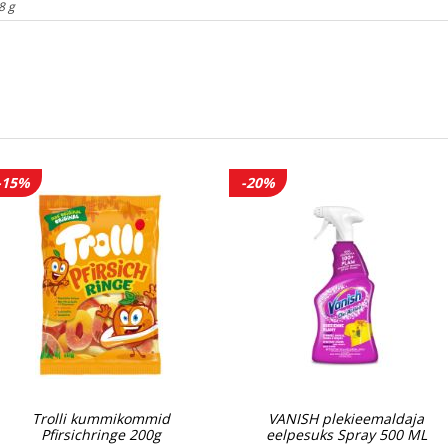
8 g
-15%
-20%
Trolli kummikommid
VANISH plekieemaldaja
Pfirsichringe 200g
eelpesuks Spray 500 ML