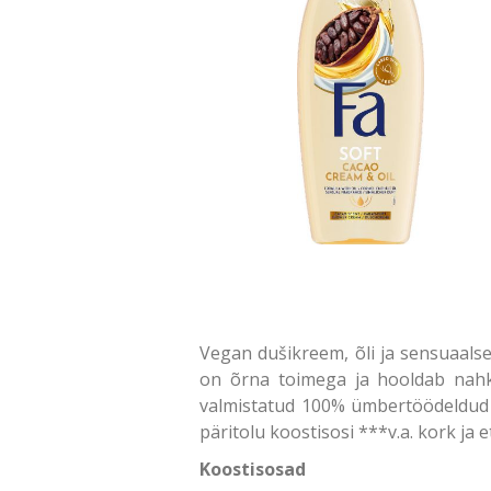
Vegan dušikreem, õli ja sensuaals
on õrna toimega ja hooldab nahka
valmistatud 100% ümbertöödeldud m
päritolu koostisosi ***v.a. kork ja 
Koostisosad