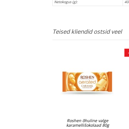
Netokogus (g):
40
Teised kliendid ostsid veel
Roshen õhuline valge
karamellišokolaad 80g