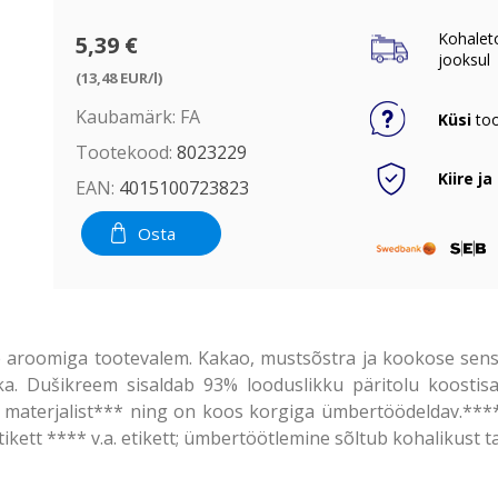
Kohalet
5,39 €
jooksul
(13,48 EUR/l)
Kaubamärk:
FA
Küsi
too
Tootekood:
8023229
Kiire ja
EAN:
4015100723823
Osta
e aroomiga tootevalem. Kakao, mustsõstra ja kookose sen
. Dušikreem sisaldab 93% looduslikku päritolu koostisa
aterjalist*** ning on koos korgiga ümbertöödeldav.**** 
etikett **** v.a. etikett; ümbertöötlemine sõltub kohalikust t