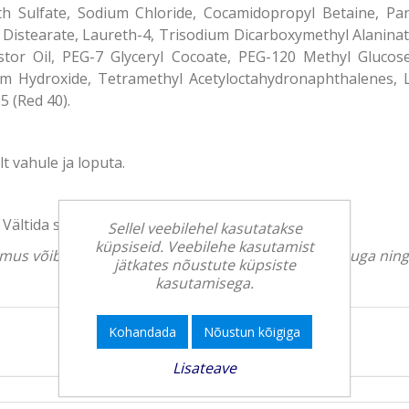
h Sulfate, Sodium Chloride, Cocamidopropyl Betaine, Parf
Distearate, Laureth-4, Trisodium Dicarboxymethyl Alaninate,
stor Oil, PEG-7 Glyceryl Cocoate, PEG-120 Methyl Gluco
dium Hydroxide, Tetramethyl Acetyloctahydronaphthalenes, L
5 (Red 40).
t vahule ja loputa.
Vältida silma sattumist.
Sellel veebilehel kasutatakse
küpsiseid. Veebilehe kasutamist
välimus võib erineda. Tootekirjeldus on üldise iseloomuga ni
jätkates nõustute küpsiste
kasutamisega.
Kohandada
Nõustun kõigiga
Lisateave