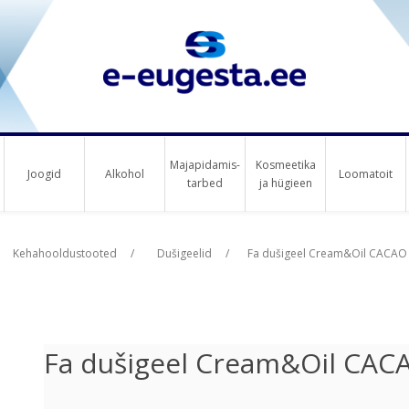
Majapidamis-
Kosmeetika
Joogid
Alkohol
Loomatoit
tarbed
ja hügieen
us raha
Kehahooldustooted
/
Dušigeelid
/
Fa dušigeel Cream&Oil CACAO
Fa dušigeel Cream&Oil CAC