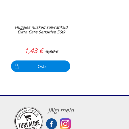
Huggies niisked salvrätikud
Extra Care Sensitive 56tk
1,43 €
3,30 €
Osta
Jälgi meid