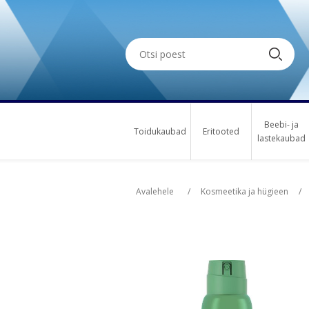
Beebi- ja
Toidukaubad
Eritooted
lastekaubad
Oskus nimi
Osk
Avalehele
/
Kosmeetika ja hügieen
/