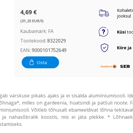
Kohalet
4,69 €
jooksul
(31,25 EUR/l)
Kaubamärk:
FA
Küsi
too
Tootekood:
8322029
Kiire ja
EAN:
9000101752649
Osta
ab värskuse pikaks ajaks ja ei sisalda alumiiniumisooli. 
 lõhnaga*, milles on gardeenia, hüatsindi ja patšuli noote
umiiniumisooli. Võitleb tõhusalt ebameeldivat lõhna tekita
ud ja nahasõbralik koostis, mis ei jäta plekke. * Lõhnaeks
stamiseks.