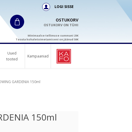
LOGI SISSE
OSTUKORV
OSTUKORV ON TÜHI
Minimaalse tellimuse summani 25€
Tasuta kohaletoimetamiseni on jäänud 50€
Uued
Kampaaniad
tooted
LOWING GARDENIA 150ml
RDENIA 150ml