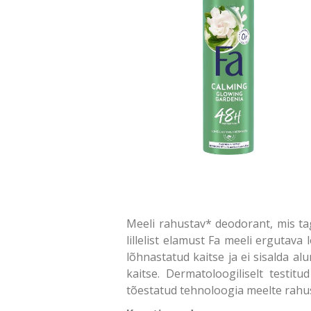
Meeli rahustav* deodorant, mis tag
lillelist elamust Fa meeli ergutava
lõhnastatud kaitse ja ei sisalda al
kaitse. Dermatoloogiliselt testit
tõestatud tehnoloogia meelte rahu