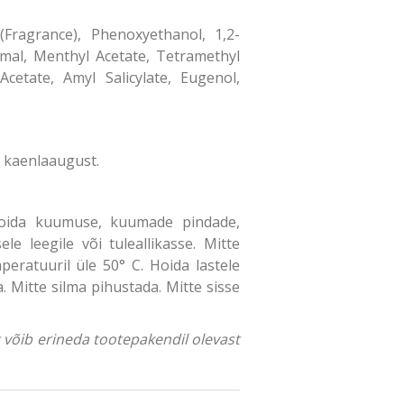
(Fragrance), Phenoxyethanol, 1,2-
mal, Menthyl Acetate, Tetramethyl
cetate, Amyl Salicylate, Eugenol,
l kaenlaaugust.
. Hoida kuumuse, kuumade pindade,
le leegile või tuleallikasse. Mitte
eratuuril üle 50° C. Hoida lastele
 Mitte silma pihustada. Mitte sisse
ng võib erineda tootepakendil olevast