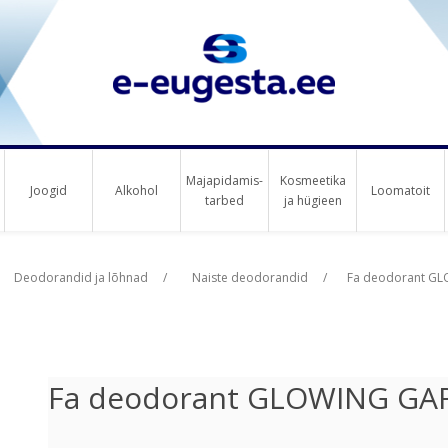
Majapidamis-
Kosmeetika
Joogid
Alkohol
Loomatoit
tarbed
ja hügieen
us raha
Deodorandid ja lõhnad
/
Naiste deodorandid
/
Fa deodorant G
Fa deodorant GLOWING GA