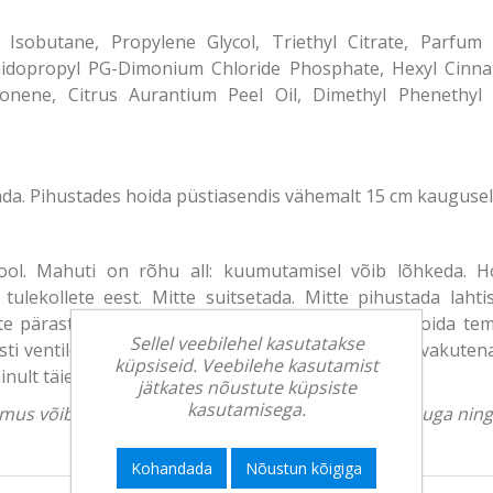
 Isobutane, Propylene Glycol, Triethyl Citrate, Parfum 
amidopropyl PG-Dimonium Chloride Phosphate, Hexyl Cinna
onene, Citrus Aurantium Peel Oil, Dimethyl Phenethyl A
ada. Pihustades hoida püstiasendis vähemalt 15 cm kauguse
rosool. Mahuti on rõhu all: kuumutamisel võib lõhkeda
ulekollete eest. Mitte suitsetada. Mitte pihustada lahtise
te pärast kasutamist. Hoida päikese eest. Mitte hoida temp
Sellel veebilehel kasutatakse
i ventileeritud kohtades. Pihustada lühikeste pahvakutena.
küpsiseid. Veebilehe kasutamist
ult täiesti tühi pudel (pakendiringlus).
jätkates nõustute küpsiste
kasutamisega.
välimus võib erineda. Tootekirjeldus on üldise iseloomuga ni
Kohandada
Nõustun kõigiga