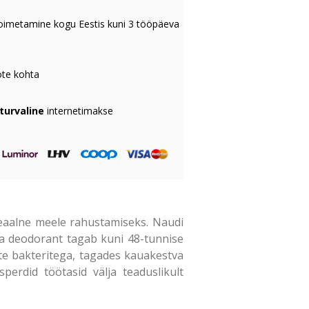
oimetamine kogu Eestis kuni 3 tööpäeva
te kohta
 turvaline
internetimakse
Ideaalne meele rahustamiseks. Naudi
. Fa deodorant tagab kuni 48-tunnise
vate bakteritega, tagades kauakestva
perdid töötasid välja teaduslikult