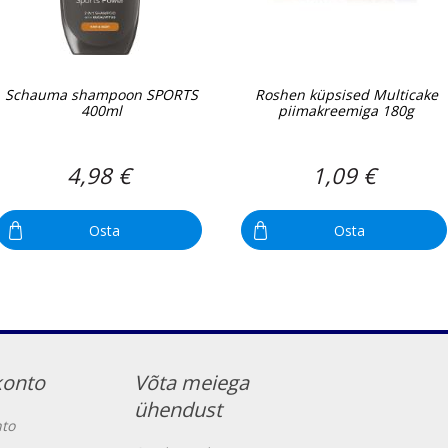
Schauma shampoon SPORTS
Roshen küpsised Multicake
400ml
piimakreemiga 180g
4,98 €
1,09 €
Osta
Osta
konto
Võta meiega
ühendust
to