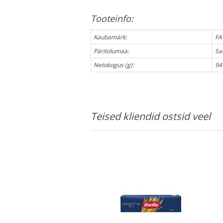
Tooteinfo:
Kaubamärk:
FA
Päritolumaa:
Sa
Netokogus (g):
94
Teised kliendid ostsid veel