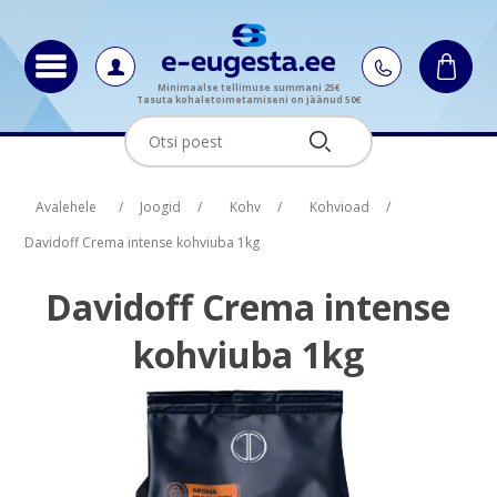
Minimaalse tellimuse summani 25€
Tasuta kohaletoimetamiseni on jäänud 50€
Oskus nimi
Oskus raha
Avalehele
/
Joogid
/
Kohv
/
Kohvioad
/
Davidoff Crema intense kohviuba 1kg
Davidoff Crema intense
kohviuba 1kg