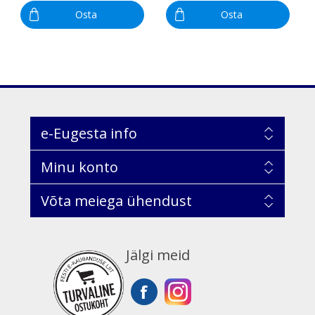
Osta
Osta
e-Eugesta info
Minu konto
Võta meiega ühendust
Jälgi meid