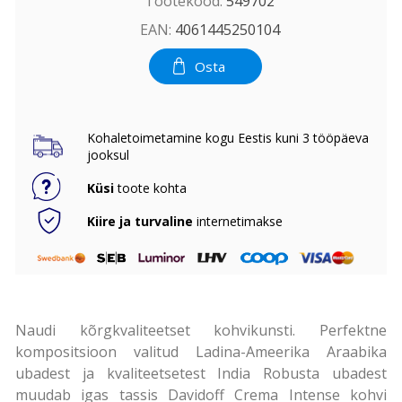
Tootekood:
549702
EAN:
4061445250104
Osta
Kohaletoimetamine kogu Eestis kuni 3 tööpäeva
jooksul
Küsi
toote kohta
Kiire ja turvaline
internetimakse
Naudi kõrgkvaliteetset kohvikunsti. Perfektne
kompositsioon valitud Ladina-Ameerika Araabika
ubadest ja kvaliteetsetest India Robusta ubadest
muudab igas tassis Davidoff Crema Intense kohvi