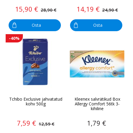
15,90 €
14,19 €
28,90 €
24,90 €
Osta
Osta
-40%
Tchibo Exclusive jahvatatud
Kleenex salvrätikud Box
kohv 500g
Allergy Comfort 56tk 3-
kihiline
7,59 €
1,79 €
12,59 €