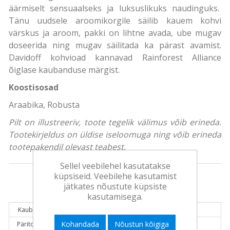
äärmiselt sensuaalseks ja luksuslikuks naudinguks.
Tänu uudsele aroomikorgile säilib kauem kohvi
värskus ja aroom, pakki on lihtne avada, ube mugav
doseerida ning mugav säilitada ka pärast avamist.
Davidoff kohvioad kannavad Rainforest Alliance
õiglase kaubanduse märgist.
Koostisosad
Araabika, Robusta
Pilt on illustreeriv, toote tegelik välimus võib erineda.
Tootekirjeldus on üldise iseloomuga ning võib erineda
tootepakendil olevast teabest.
Sellel veebilehel kasutatakse
küpsiseid. Veebilehe kasutamist
jätkates nõustute küpsiste
Tooteinfo:
kasutamisega.
Kaubamärk:
DAVIDOFF
Kohandada
Nõustun kõigiga
Päritolumaa:
Saksamaa