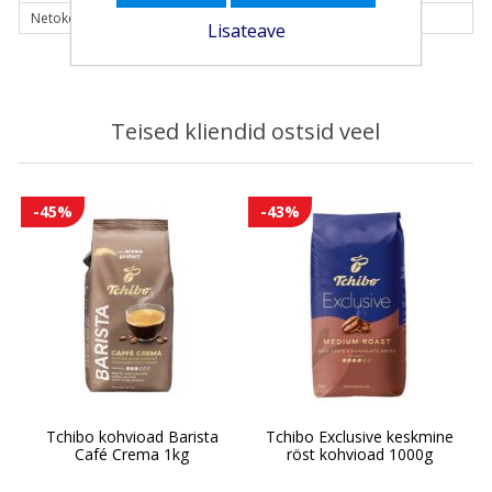
Netokogus (g):
1000 g
Lisateave
Teised kliendid ostsid veel
-45%
-43%
Tchibo kohvioad Barista
Tchibo Exclusive keskmine
Café Crema 1kg
röst kohvioad 1000g