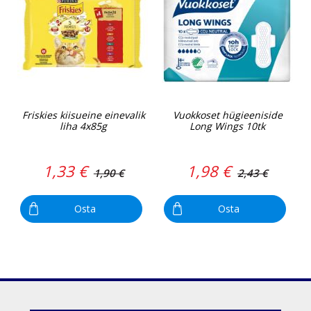
Friskies kiisueine einevalik
Vuokkoset hügieeniside
liha 4x85g
Long Wings 10tk
1,33 €
1,98 €
1,90 €
2,43 €
Osta
Osta