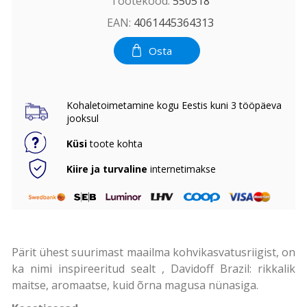
Tootekood:
550518
EAN:
4061445364313
Osta
Kohaletoimetamine kogu Eestis kuni 3 tööpäeva
jooksul
Küsi
toote kohta
Kiire ja turvaline
internetimakse
Pärit ühest suurimast maailma kohvikasvatusriigist, on
ka nimi inspireeritud sealt , Davidoff Brazil: rikkalik
maitse, aromaatse, kuid õrna magusa nünasiga.