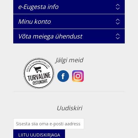
e-Eugesta info
Minu konto
Võta meiega ühendust
Jälgi meid
Uudiskiri
LIITU UUDISKIRJAGA