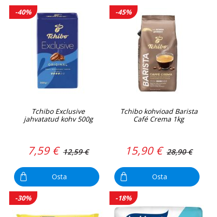
-40%
-45%
Tchibo Exclusive
Tchibo kohvioad Barista
jahvatatud kohv 500g
Café Crema 1kg
7,59 €
15,90 €
12,59 €
28,90 €
Osta
Osta
-30%
-18%