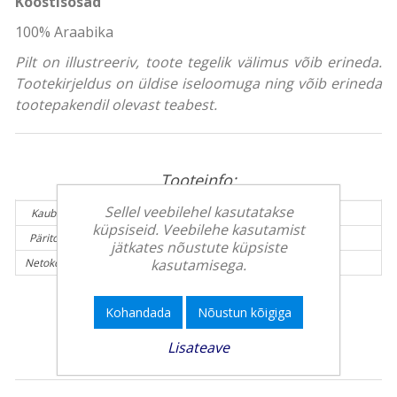
Koostisosad
100% Araabika
Pilt on illustreeriv, toote tegelik välimus võib erineda.
Tootekirjeldus on üldise iseloomuga ning võib erineda
tootepakendil olevast teabest.
Tooteinfo:
Sellel veebilehel kasutatakse
Kaubamärk:
DAVIDOFF
küpsiseid. Veebilehe kasutamist
Päritolumaa:
Saksamaa
jätkates nõustute küpsiste
kasutamisega.
Netokogus (g):
1000 g
Kohandada
Nõustun kõigiga
Lisateave
Teised kliendid ostsid veel