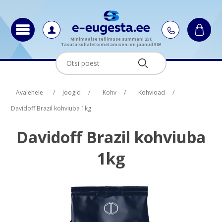
Minimaalse tellimuse summani 25€
Tasuta kohaletoimetamiseni on jäänud 50€
Oskus nimi
Oskus raha
Avalehele
/
Joogid
/
Kohv
/
Kohvioad
/
Davidoff Brazil kohviuba 1kg
Davidoff Brazil kohviuba
1kg