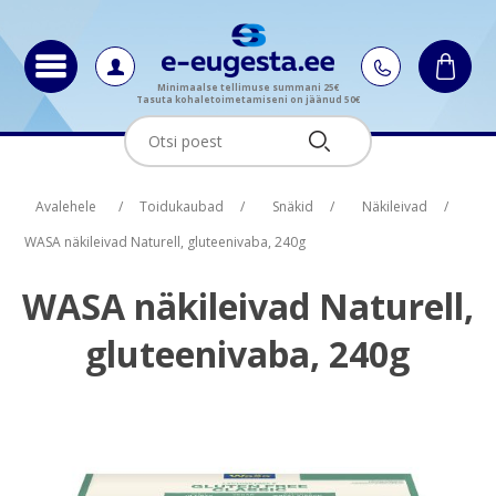
Minimaalse tellimuse summani 25€
Tasuta kohaletoimetamiseni on jäänud 50€
Oskus nimi
Oskus nimi
Oskus raha
Oskus raha
Avalehele
/
Toidukaubad
/
Snäkid
/
Näkileivad
/
WASA näkileivad Naturell, gluteenivaba, 240g
WASA näkileivad Naturell,
gluteenivaba, 240g