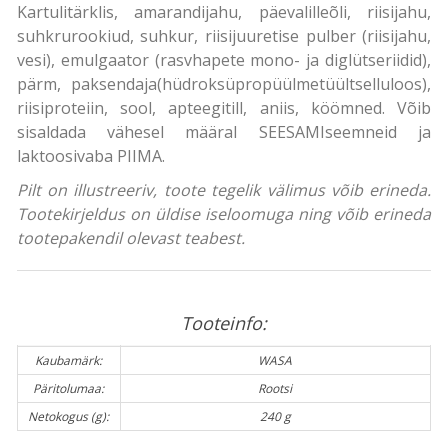
Kartulitärklis, amarandijahu, päevalilleõli, riisijahu,
suhkrurookiud, suhkur, riisijuuretise pulber (riisijahu,
vesi), emulgaator (rasvhapete mono- ja diglütseriidid),
pärm, paksendaja(hüdroksüpropüülmetüültselluloos),
riisiproteiin, sool, apteegitill, aniis, köömned. Võib
sisaldada vähesel määral SEESAMIseemneid ja
laktoosivaba PIIMA.
Pilt on illustreeriv, toote tegelik välimus võib erineda.
Tootekirjeldus on üldise iseloomuga ning võib erineda
tootepakendil olevast teabest.
Tooteinfo:
Kaubamärk:
WASA
Päritolumaa:
Rootsi
Netokogus (g):
240 g