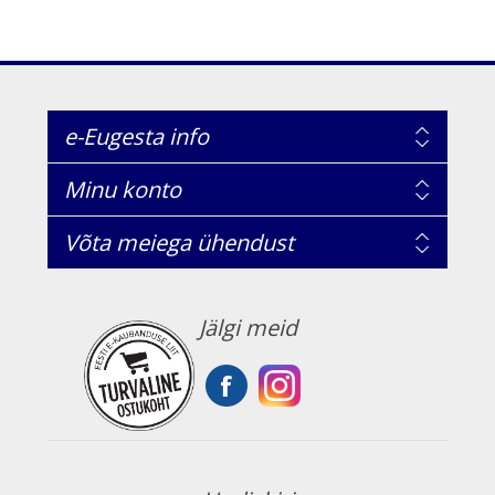
e-Eugesta info
Minu konto
Võta meiega ühendust
Jälgi meid