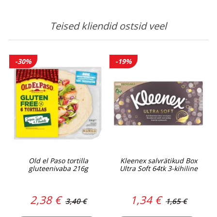
Teised kliendid ostsid veel
-30%
-19%
Old el Paso tortilla
Kleenex salvrätikud Box
gluteenivaba 216g
Ultra Soft 64tk 3-kihiline
2,38 €
1,34 €
3,40 €
1,65 €