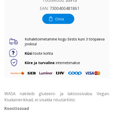
Tootekood:
35915
EAN:
7300400481861
Osta
Kohaletoimetamine kogu Eestis kuni 3 tööpäeva
jooksul
Küsi
toote kohta
Kiire ja turvaline
internetimakse
WASA näkileib gluteeni- ja laktoosivaba. Vegan.
Kiudainerikkad, ei sisalda nisutärklist.
Koostisosad