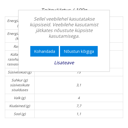
Toiteväärtus / 100g
Sellel veebilehel kasutatakse
Energiasisaldus
1663
küpsiseid. Veebilehe kasutamist
(kJ)
jätkates nõustute küpsiste
Energiasisaldus
kasutamisega.
395
(kcal)
Rasv (g)
8
Kohandada
Nõustun kõigiga
Küllastunud
rasvhapped (g)
1,2
Lisateave
rasvasisalduses
Süsivesikud (g)
73
Suhkur (g)
süsivesikute
3,1
sisalduses
Valk (g)
4
Kiudained (g)
7,7
Sool (g)
1,1