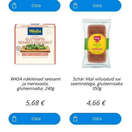
Osta
Osta
WASA näkileivad seesami
Schär Vital viilutatud sai
ja meresoola,
seemnetega, gluteenivaba
gluteenivaba, 240g
350g
5,68 €
4,66 €
Osta
Osta