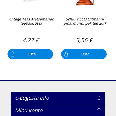
Vintage Teas Metsamarjad
Schlürf ECO Oltmanni
teepakk 30tk
piparmündi pakitee 20tk
4,27 €
3,56 €
Osta
Osta
e-Eugesta info
Minu konto