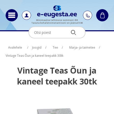
Minimaalse tellimuse summani 25€
Tasuta kohaletoimetamiseni on jäänud 50€
Oskus nimi
Oskus raha
Avalehele
/
Joogid
/
Tee
/
Marja- ja taimetee
/
Vintage Teas Õun ja kaneel teepakk 30tk
Vintage Teas Õun ja
kaneel teepakk 30tk