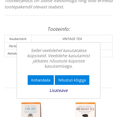
Tootekirjeldus on üldise iseloomuga ning võib erineda
tootepakendil olevast teabest.
Tooteinfo:
Kaubamärk:
VINTAGE TEA
Päritolumaa:
Sri Lanka
Sellel veebilehel kasutatakse
Netokogus (g):
45 g
küpsiseid. Veebilehe kasutamist
jätkates nõustute küpsiste
kasutamisega.
Teised kliendid ostsid veel
Kohandada
Nõustun kõigiga
Lisateave