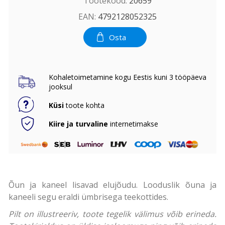
Tootekood:
20659
EAN:
4792128052325
Osta
Kohaletoimetamine kogu Eestis kuni 3 tööpäeva
jooksul
Küsi
toote kohta
Kiire ja turvaline
internetimakse
Õun ja kaneel lisavad elujõudu. Looduslik õuna ja
kaneeli segu eraldi ümbrisega teekottides.
Pilt on illustreeriv, toote tegelik välimus võib erineda.