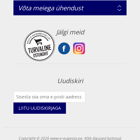
Võta meiega ühendust
Jälgi meid
Uudiskiri
LIITU UUDISKIRJAGA
Copyright © 2026 www.e-eugesta.ee. Kõik õigused kaitstud.