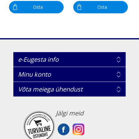
Osta
Osta
e-Eugesta info
Minu konto
Võta meiega ühendust
Jälgi meid