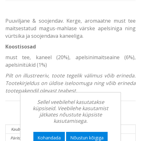
Puuviljane & soojendav. Kerge, aromaatne must tee
maitsestatud magus-mahlase värske apelsiniga ning
vürtsika ja soojendava kaneeliga.
Koostisosad
must tee, kaneel (20%), apelsinimaitseaine (6%),
apelsinitükid (1%)
Pilt on illustreeriv, toote tegelik välimus võib erineda.
Tootekirjeldus on üldise iseloomuga ning võib erineda
tootepakendil olevast teabest.
Sellel veebilehel kasutatakse
küpsiseid. Veebilehe kasutamist
jätkates nõustute küpsiste
Tooteinfo:
kasutamisega.
Kaubamärk:
TWININGS
Kohandada
Nõustun kõigiga
Päritolumaa:
Poola