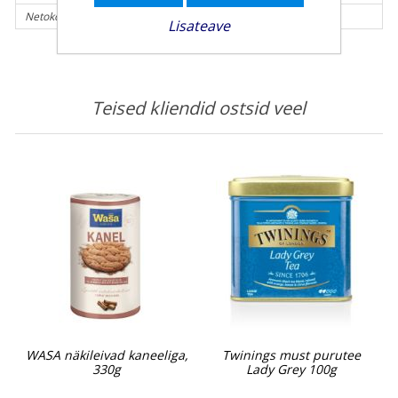
Netokogus (g):
50 g
Lisateave
Teised kliendid ostsid veel
WASA näkileivad kaneeliga,
Twinings must purutee
330g
Lady Grey 100g