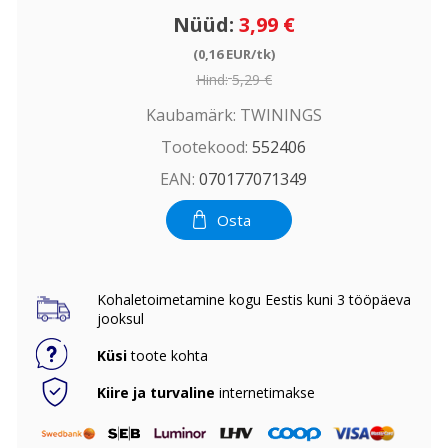
Nüüd:
3,99 €
(0,16 EUR/tk)
Hind:
5,29 €
Kaubamärk:
TWININGS
Tootekood:
552406
EAN:
070177071349
Osta
Kohaletoimetamine kogu Eestis kuni 3 tööpäeva
jooksul
Küsi
toote kohta
Kiire ja turvaline
internetimakse