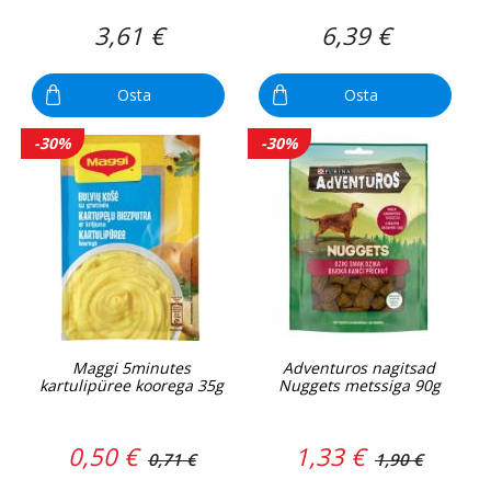
3,61 €
6,39 €
Osta
Osta
-30%
-30%
Maggi 5minutes
Adventuros nagitsad
kartulipüree koorega 35g
Nuggets metssiga 90g
0,50 €
1,33 €
0,71 €
1,90 €