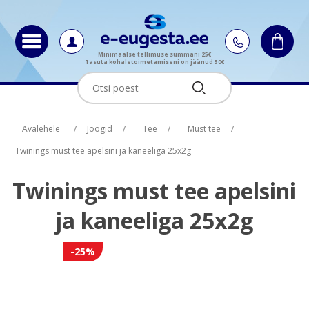
Minimaalse tellimuse summani 25€
Tasuta kohaletoimetamiseni on jäänud 50€
Oskus nimi
Oskus raha
Avalehele
/
Joogid
/
Tee
/
Must tee
/
Twinings must tee apelsini ja kaneeliga 25x2g
Twinings must tee apelsini
ja kaneeliga 25x2g
-25%