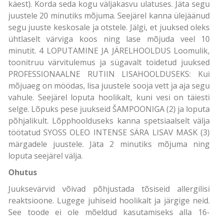
käest). Korda seda kogu väljakasvu ulatuses. Jäta segu
juustele 20 minutiks mõjuma. Seejärel kanna ülejäänud
segu juuste keskosale ja otstele. Jälgi, et juuksed oleks
ühtlaselt värviga koos ning lase mõjuda veel 10
minutit. 4 LOPUTAMINE JA JÄRELHOOLDUS Loomulik,
toonitruu värvitulemus ja sügavalt toidetud juuksed
PROFESSIONAALNE RUTIIN LISAHOOLDUSEKS: Kui
mõjuaeg on möödas, lisa juustele sooja vett ja aja segu
vahule. Seejärel loputa hoolikalt, kuni vesi on täiesti
selge. Lõpuks pese juukseid ŠAMPOONIGA (2) ja loputa
põhjalikult. Lõpphoolduseks kanna spetsiaalselt välja
töötatud SYOSS OLEO INTENSE SÄRA LISAV MASK (3)
märgadele juustele. Jäta 2 minutiks mõjuma ning
loputa seejärel välja.
Ohutus
Juuksevärvid võivad põhjustada tõsiseid allergilisi
reaktsioone. Lugege juhiseid hoolikalt ja järgige neid.
See toode ei ole mõeldud kasutamiseks alla 16-