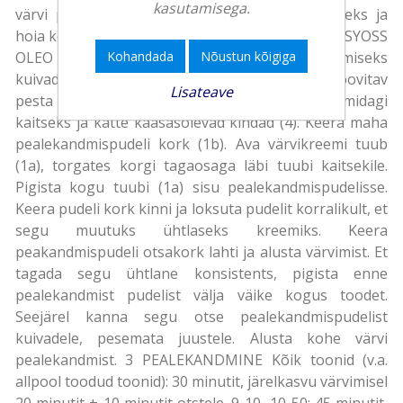
kasutamisega.
värvi pealekandmist pane riietele midagi kaitseks ja
hoia kell läheduses, et saaksid jälgida mõjuaega. SYOSS
OLEO INTENSE värv on mõeldud kasutamiseks
Kohandada
Nõustun kõigiga
kuivadel, pesemata juustel. Juukseid ei ole soovitav
Lisateave
pesta 24-48h enne värvimist. Pane riietele midagi
kaitseks ja kätte kaasasolevad kindad (4). Keera maha
pealekandmispudeli kork (1b). Ava värvikreemi tuub
(1a), torgates korgi tagaosaga läbi tuubi kaitsekile.
Pigista kogu tuubi (1a) sisu pealekandmispudelisse.
Keera pudeli kork kinni ja loksuta pudelit korralikult, et
segu muutuks ühtlaseks kreemiks. Keera
peakandmispudeli otsakork lahti ja alusta värvimist. Et
tagada segu ühtlane konsistents, pigista enne
pealekandmist pudelist välja väike kogus toodet.
Seejärel kanna segu otse pealekandmispudelist
kuivadele, pesemata juustele. Alusta kohe värvi
pealekandmist. 3 PEALEKANDMINE Kõik toonid (v.a.
allpool toodud toonid): 30 minutit, järelkasvu värvimisel
20 minutit + 10 minutit otstele. 9-10, 10-50: 45 minutit,