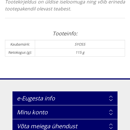
Tootekirjeldus on üldise iseloomuga ning võib erineda
tootepakendil olevast teabest.
Tooteinfo:
Kaubamärk:
SYOSS
Netokogus (g):
115 g
e-Eugesta info
Minu konto
Võta meiega ühendust