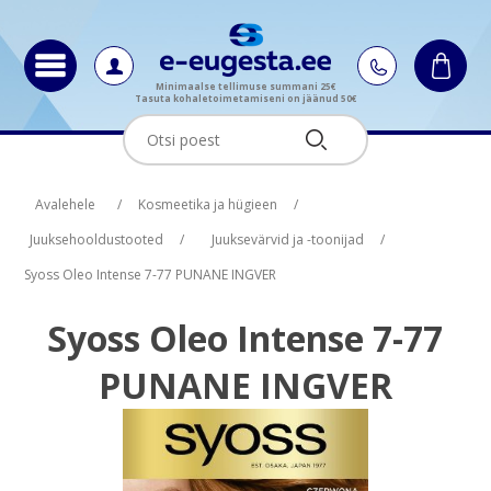
Minimaalse tellimuse summani 25€
Tasuta kohaletoimetamiseni on jäänud 50€
Oskus nimi
Oskus raha
Avalehele
/
Kosmeetika ja hügieen
/
Juuksehooldustooted
/
Juuksevärvid ja -toonijad
/
Syoss Oleo Intense 7-77 PUNANE INGVER
Syoss Oleo Intense 7-77
PUNANE INGVER