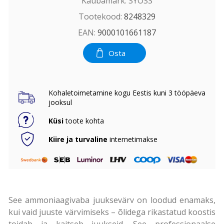
Kaubamärk:
SYOSS
Tootekood:
8248329
EAN:
9000101661187
Osta
Kohaletoimetamine kogu Eestis kuni 3 tööpäeva
jooksul
Küsi
toote kohta
Kiire ja turvaline
internetimakse
See ammoniaagivaba juuksevärv on loodud enamaks,
kui vaid juuste värvimiseks – õlidega rikastatud koostis
toidab ja kaitseb juukseid. See professionaalse