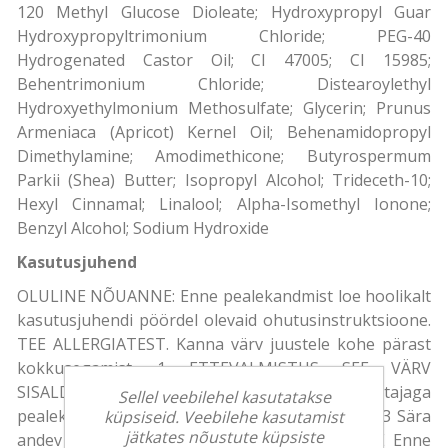
120 Methyl Glucose Dioleate; Hydroxypropyl Guar
Hydroxypropyltrimonium Chloride; PEG-40
Hydrogenated Castor Oil; CI 47005; CI 15985;
Behentrimonium Chloride; Distearoylethyl
Hydroxyethylmonium Methosulfate; Glycerin; Prunus
Armeniaca (Apricot) Kernel Oil; Behenamidopropyl
Dimethylamine; Amodimethicone; Butyrospermum
Parkii (Shea) Butter; Isopropyl Alcohol; Trideceth-10;
Hexyl Cinnamal; Linalool; Alpha-Isomethyl Ionone;
Benzyl Alcohol; Sodium Hydroxide
Kasutusjuhend
OLULINE NÕUANNE: Enne pealekandmist loe hoolikalt
kasutusjuhendi pöördel olevaid ohutusinstruktsioone.
TEE ALLERGIATEST. Kanna värv juustele kohe pärast
kokkusegamist. 1 ETTEVALMISTUS SEE VÄRV
SISALDAB: 1a Tuub värvikreemi 1b Kinnitajaga
Sellel veebilehel kasutatakse
pealekandmispudel 2 Värvimisjärgne šampoon 3 Sära
küpsiseid. Veebilehe kasutamist
jätkates nõustute küpsiste
andev mask 4 Paar kaitsekindaid 2 SEGAMINE Enne