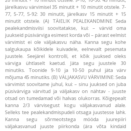
järelkasvu värvimisel 35 minutit + 10 minutit otstele. 7-
77, 5-77, 5-92: 30 minutit, järelkasv 15 minutit + 15
minutit otstele. (A) TÄIELIK PEALEKANDMINE Seda
pealekandmisviisi soovitatakse, kui: – värvid oma
juukseid püsivärviga esimest korda või – pärast eelmist
värvimist ei ole väljakasvu näha. Kanna segu kohe
salgukaupa kõikidele kuivadele, eelnevalt pesemata
juustele. Seejärel kontrolli, et kõik juuksed oleks
värviga ühtlaselt kaetud. Jäta segu juustele 30
minutiks. Toonide 9-10 ja 10-50 puhul jäta värv
mõjuma 45 minutiks. (B) VÄLJAKASVU VÄRVIMINE: Seda
värvimist soovitame juhul, kui: – sinu juuksed on juba
püsivärviga värvitud ja väljakasv on nähtav - juuste
otsad on tumedamad või halvas olukorras. Kõigepealt
kanna 2/3 värvisegust kogu väljakasvanud alale.
Selleks tee pealekandmispudeli otsaga juustesse lahk.
Kanna segu sõrmeotstega mööda juurepiiri
väljakasvanud juuste piirkonda (ära võta kindaid