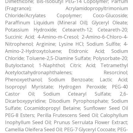
Dimethicone; Bis-Isobutyl PEG-14 Copolymer; Parfum
(Fragrance); Acrylamidopropyltrimonium
Chloride/Acrylates Copolymer; Coco-Glucoside;
Paraffinum Liquidum (Mineral Oil); Glyceryl Oleate;
Potassium Hydroxide; Ceteareth-12; Ceteareth-20;
Succinic Acid; 4-Amino-m-Cresol; 2-Amino-6-Chloro-4-
Nitrophenol; Arginine; Lysine HCl; Sodium Sulfite; 4-
Amino-2-Hydroxytoluene; Etidronic Acid; Sodium
Chloride; Toluene-2,5-Diamine Sulfate; Polysorbate-20;
Butyloctanol; 1-Naphthol; Citric Acid; Tetramethyl
Acetyloctahydronaphthalenes; Resorcinol;
Phenoxyethanol; Sodium Benzoate; Lactic Acid;
Isopropyl Myristate; Hydrogen Peroxide; PEG-40
Castor Oil; Sodium Cetearyl Sulfate; 2,6-
Dicarboxypyridine; Disodium Pyrophosphate; Sodium
Sulfate; Cocamidopropyl Betaine; Sunflower Seed Oil
PEG-8 Esters; Perilla Frutescens Seed Oil; Calophyllum
Inophyllum Seed Oil; Prunus Serrulata Flower Extract;
Camellia Oleifera Seed Oil; PEG-7 Glyceryl Cocoate; PEG-