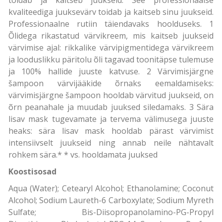
kvaliteediga juuksevärv toidab ja kaitseb sinu juukseid.
Professionaalne rutiin täiendavaks hoolduseks. 1
Õlidega rikastatud värvikreem, mis kaitseb juukseid
värvimise ajal: rikkalike värvipigmentidega värvikreem
ja looduslikku päritolu õli tagavad toonitäpse tulemuse
ja 100% hallide juuste katvuse. 2 Värvimisjärgne
šampoon värvijääkide õrnaks eemaldamiseks:
värvimisjärgne šampoon hooldab värvitud juukseid, on
õrn peanahale ja muudab juuksed siledamaks. 3 Sära
lisav mask tugevamate ja tervema välimusega juuste
heaks: sära lisav mask hooldab pärast värvimist
intensiivselt juukseid ning annab neile nähtavalt
rohkem sära.* * vs. hooldamata juuksed
Koostisosad
Aqua (Water); Cetearyl Alcohol; Ethanolamine; Coconut
Alcohol; Sodium Laureth-6 Carboxylate; Sodium Myreth
Sulfate; Bis-Diisopropanolamino-PG-Propyl