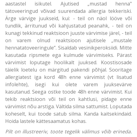
aastastel isikutel. Ajutised „mustad henna"
tätoveeringud võivad suurendada allergia tekkeriski.
Ärge värvige juukseid, kui: - teil on näol lööve või
tundlik, ärritunud või kahjustatud peanahk, - teil on
kunagi tekkinud reaktsioon juuste värvimise järel, - teil
on varem olnud reaktsioon ajutisele „mustale
hennatatoveeringule”. Sisaldab vesinikperoksiidi. Mitte
kasutada ripsmete ega kulmude värvimiseks. Pärast
värvimist loputage hoolikalt juuksed. Koostisosade
täielik loetelu on märgitud pakendi põhjal. Sooritage
allergiatest iga kord 48h enne värvimist (vt lisatud
infolehte), isegi kui olete varem juuksevärve
kasutanud. Seega ostke toode 48h enne värvimist. Kui
tekib reaktsioon või teil on kahtlusi, pidage enne
värvimist nõu arstiga. Vältida silma sattumist. Loputada
koheselt, kui toode satub silma. Kanda kaitsekindaid.
Hoida lastele kättesaamatus kohas.
Pilt on illustreeriv, toote tegelik välimus võib erineda.