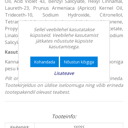
Oil, Acid Violet 43, Benzyl Salicylate, Hexyl Cinnamal,
Laureth-23, Prunus Armeniaca (Apricot) Kernel Oil,
Trideceth-10, Sodium Hydroxide, Citronellol,
Tetramethyl Acetyloctahydronaphthalenes, Limonene,
Propylene Glycol, Phenoxyethanol, Linalyl Acetate,
Sellel veebilehel kasutatakse
küpsiseid. Veebilehe kasutamist
Linalool, Dimethyl Phenethyl Acetate, Sodium
jätkates nõustute küpsiste
Salicylate, Potassium Sorbate
kasutamisega.
Kasutusjuhend
Kanna niisketele juustele ja loputa. Pärast šampooniga
Kohandada
Nõustun kõigiga
pesu kasuta palsamit.
Lisateave
Pilt on illustreeriv, toote tegelik välimus võib erineda.
Tootekirjeldus on üldise iseloomuga ning võib erineda
tootepakendil olevast teabest.
Tooteinfo:
Kaubamärk:
SYOSS