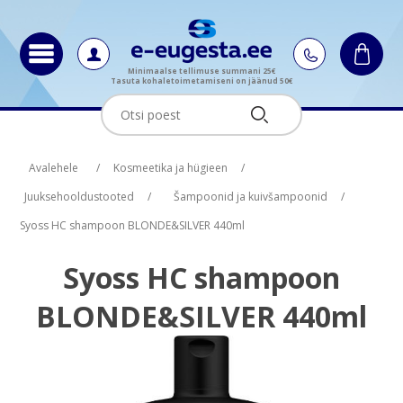
Minimaalse tellimuse summani 25€
Tasuta kohaletoimetamiseni on jäänud 50€
Oskus nimi
Oskus raha
Avalehele
/
Kosmeetika ja hügieen
/
Juuksehooldustooted
/
Šampoonid ja kuivšampoonid
/
Syoss HC shampoon BLONDE&SILVER 440ml
Syoss HC shampoon
BLONDE&SILVER 440ml