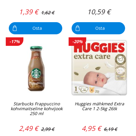
1,39 €
10,59 €
1,62 €
Osta
Osta
-17%
-20%
Starbucks Frappuccino
Huggies mähkmed Extra
kohvimaitseline kohvijook
Care 1 2-5kg 26tk
250 ml
2,49 €
4,95 €
2,99 €
6,19 €