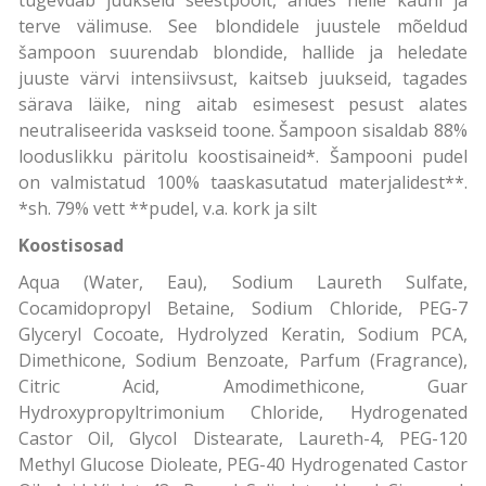
terve välimuse. See blondidele juustele mõeldud
šampoon suurendab blondide, hallide ja heledate
juuste värvi intensiivsust, kaitseb juukseid, tagades
särava läike, ning aitab esimesest pesust alates
neutraliseerida vaskseid toone. Šampoon sisaldab 88%
looduslikku päritolu koostisaineid*. Šampooni pudel
on valmistatud 100% taaskasutatud materjalidest**.
*sh. 79% vett **pudel, v.a. kork ja silt
Koostisosad
Aqua (Water, Eau), Sodium Laureth Sulfate,
Cocamidopropyl Betaine, Sodium Chloride, PEG-7
Glyceryl Cocoate, Hydrolyzed Keratin, Sodium PCA,
Dimethicone, Sodium Benzoate, Parfum (Fragrance),
Citric Acid, Amodimethicone, Guar
Hydroxypropyltrimonium Chloride, Hydrogenated
Castor Oil, Glycol Distearate, Laureth-4, PEG-120
Methyl Glucose Dioleate, PEG-40 Hydrogenated Castor