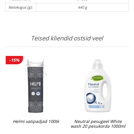
Netokogus (g):
440 g
Teised kliendid ostsid veel
-15%
Helmi vatipadjad 100tk
Neutral pesugeel White
wash 20 pesukorda 1000ml