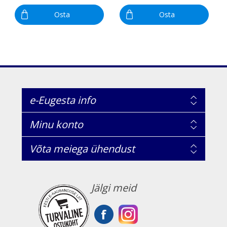
Osta
Osta
e-Eugesta info
Minu konto
Võta meiega ühendust
Jälgi meid