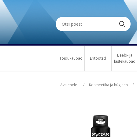
Beebi- ja
Toidukaubad
Eritooted
lastekaubad
Oskus nimi
Osk
Avalehele
/
Kosmeetika ja hügieen
/