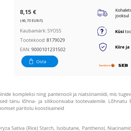
Kohalet
8,15 €
jooksul
(40,73 EUR/l)
Kaubamärk:
SYOSS
Küsi
too
Tootekood:
8179029
Kiire ja
EAN:
9000101231502
Osta
inide kompleksi ning pantenooli ja niatsiinamiidi, mis tuge
ed tänu lõhna- ja silikoonivaba tootevalemile. Lõhnatu
loomset päritolu koostisaineid
ryza Sativa (Rice) Starch, Isobutane, Panthenol, Niacinam