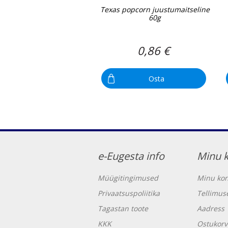
Texas popcorn juustumaitseline
60g
0,86 €
Osta
e-Eugesta info
Minu 
Müügitingimused
Minu kon
Privaatsuspoliitika
Tellimus
Tagastan toote
Aadress
KKK
Ostukorv