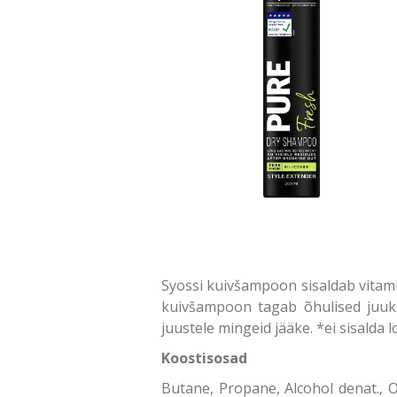
Syossi kuivšampoon sisaldab vitami
kuivšampoon tagab õhulised juuks
juustele mingeid jääke. *ei sisalda 
Koostisosad
Butane, Propane, Alcohol denat., O