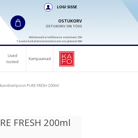
LOGI SISSE
OSTUKORV
OSTUKORV ON TÜHI
Minimaalse tellimuse summani 25€
Tasuta kohaletoimetamiseni on jäänud 50€
Uued
Kampaaniad
tooted
 kuivshampoon PURE FRESH 200ml
URE FRESH 200ml