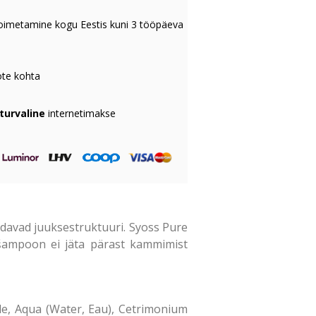
oimetamine kogu Eestis kuni 3 tööpäeva
te kohta
 turvaline
internetimakse
vdavad juuksestruktuuri. Syoss Pure
 šampoon ei jäta pärast kammimist
ide, Aqua (Water, Eau), Cetrimonium