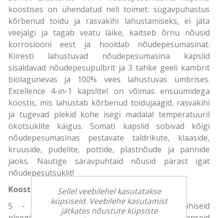
koostises on ühendatud neli toimet: sügavpuhastus
kõrbenud toidu ja rasvakihi lahustamiseks, ei jäta
veejälgi ja tagab veatu läike, kaitseb õrnu nõusid
korrosiooni eest ja hooldab nõudepesumasinat.
Kiiresti lahustuvad nõudepesumasina kapslid
sisaldavad nõudepesupulbrit ja 3 tahke geeli kambrit
biolagunevas ja 100% vees lahustuvas ümbrises.
Excellence 4-in-1 kapslitel on võimas ensüümidega
koostis, mis lahustab kõrbenud toidujäägid, rasvakihi
ja tugevad plekid kohe isegi madalal temperatuuril
ökotsüklite käigus. Somati kapslid sobivad kõigi
nõudepesumasinas pestavate taldrikute, klaaside,
kruuside, pudelite, pottide, plastnõude ja pannide
jaoks. Nautige säravpuhtaid nõusid pärast igat
nõudepesutsüklit!
Koostisosad
Sellel veebilehel kasutatakse
küpsiseid. Veebilehe kasutamist
5 - 15 % polükarboksülaate, hapnikupõhiseid
jätkates nõustute küpsiste
pleegitusaineid, fosfonaate; < 5 % mitteioonseid