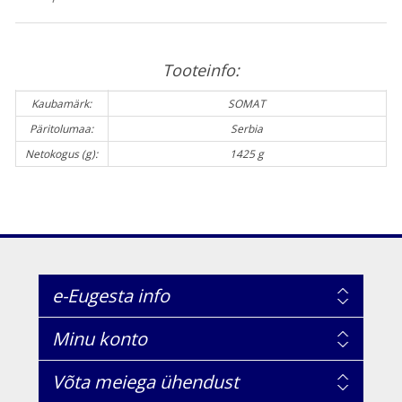
Tooteinfo:
Kaubamärk:
SOMAT
Päritolumaa:
Serbia
Netokogus (g):
1425 g
e-Eugesta info
Minu konto
Võta meiega ühendust