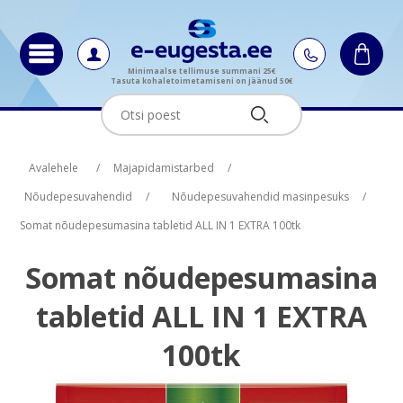
Minimaalse tellimuse summani 25€
Tasuta kohaletoimetamiseni on jäänud 50€
Oskus nimi
Oskus raha
Avalehele
/
Majapidamistarbed
/
Nõudepesuvahendid
/
Nõudepesuvahendid masinpesuks
/
Somat nõudepesumasina tabletid ALL IN 1 EXTRA 100tk
Somat nõudepesumasina
tabletid ALL IN 1 EXTRA
100tk