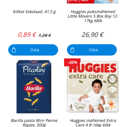
KitKat šokolaad, 41,5 g
Huggies püksmähkmed
Little Movers 5 Box Boy 12-
17kg 68tk
0,89 €
26,90 €
1,28 €
Osta
Osta
-30%
Barilla pasta Mini Penne
Huggies mähkmed Extra
Rigate, 500g
Care 4 8-16kg 60tk