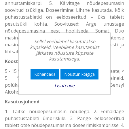
annustamiskarpi. 5. Käivitage nõudepesumasin
soovitud tsükliga. Doseerimine: Lihtne kasutada, kõik
puhastustabletid on eeldoseeritud – üks tablett
pesutsükli kohta. Soovitused: Ärge unustage
nõudepesumasina eest hoolitseda. Somat Duo
masinapuhastusvahend ja Somat Intense
Sellel veebilehel kasutatakse
masinapuhastusvahend aitavad seda teha kiiresti ja
küpsiseid. Veebilehe kasutamist
lihtsalt!
jätkates nõustute küpsiste
kasutamisega.
Koostisosad
5 - 15 % hapnikupõhiseid pleegitusaineid, fosfonaate; <
Kohandada
Nõustun kõigiga
5 % mitteioonseid pindaktiivseid aineid,
polükarboksülaate; lõhnaained (Limonene, Benzyl
Lisateave
Alcohol), ensüümid.
Kasutusjuhend
1. Täitke nõudepesumasin nõudega. 2. Eemaldage
puhastustableti ümbriskile. 3. Pange eeldoseeritud
tablett otse nõudepesumasina doseerimiskambrisse. 4.