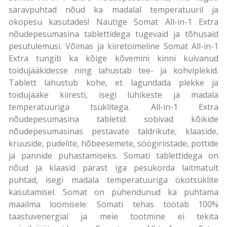
säravpuhtad nõud ka madalal temperatuuril ja
ökopesu kasutades! Nautige Somat All-in-1 Extra
nõudepesumasina tablettidega tugevaid ja tõhusaid
pesutulemusi. Võimas ja kiiretoimeline Somat All-in-1
Extra tungib ka kõige kõvemini kinni kuivanud
toidujääkidesse ning lahustab tee- ja kohviplekid.
Tablett lahustub kohe, et lagundada plekke ja
toidujääke kiiresti, isegi lühikeste ja madala
temperatuuriga tsüklitega. All-in-1 Extra
nõudepesumasina tabletid sobivad kõikide
nõudepesumasinas pestavate taldrikute, klaaside,
kruuside, pudelite, hõbeesemete, söögiriistade, pottide
ja pannide puhastamiseks. Somati tablettidega on
nõud ja klaasid pärast iga pesukorda laitmatult
puhtad, isegi madala temperatuuriga ökotsüklite
kasutamisel. Somat on pühendunud ka puhtama
maailma loomisele: Somati tehas töötab 100%
taastuvenergial ja meie tootmine ei tekita