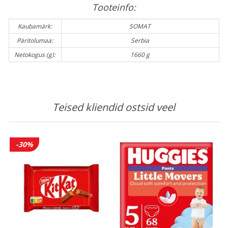
Tooteinfo:
Kaubamärk:
SOMAT
Päritolumaa:
Serbia
Netokogus (g):
1660 g
Teised kliendid ostsid veel
-30%