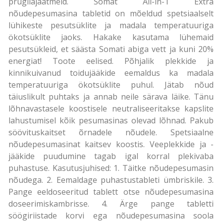
prügilajäätmeid. Somat All-in-1 Extra
nõudepesumasina tabletid on mõeldud spetsiaalselt
lühikeste pesutsüklite ja madala temperatuuriga
ökotsüklite jaoks. Hakake kasutama lühemaid
pesutsükleid, et säästa Somati abiga vett ja kuni 20%
energiat! Toote eelised. Põhjalik plekkide ja
kinnikuivanud toidujääkide eemaldus ka madala
temperatuuriga ökotsüklite puhul. Jätab nõud
täiuslikult puhtaks ja annab neile särava läike. Tänu
lõhnavastasele koostisele neutraliseeritakse kapslite
lahustumisel kõik pesumasinas olevad lõhnad. Pakub
söövituskaitset õrnadele nõudele. Spetsiaalne
nõudepesumasinat kaitsev koostis. Veeplekkide ja -
jääkide puudumine tagab igal korral plekivaba
puhastuse. Kasutusjuhised: 1. Täitke nõudepesumasin
nõudega. 2. Eemaldage puhastustableti ümbriskile. 3.
Pange eeldoseeritud tablett otse nõudepesumasina
doseerimiskambrisse. 4. Ärge pange tabletti
söögiriistade korvi ega nõudepesumasina soola