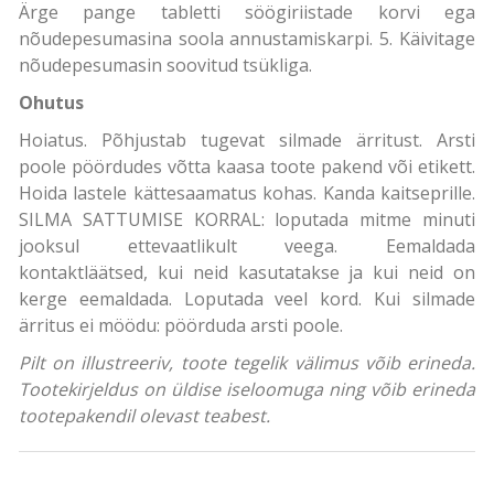
Ärge pange tabletti söögiriistade korvi ega
nõudepesumasina soola annustamiskarpi. 5. Käivitage
nõudepesumasin soovitud tsükliga.
Ohutus
Hoiatus. Põhjustab tugevat silmade ärritust. Arsti
poole pöördudes võtta kaasa toote pakend või etikett.
Hoida lastele kättesaamatus kohas. Kanda kaitseprille.
SILMA SATTUMISE KORRAL: loputada mitme minuti
jooksul ettevaatlikult veega. Eemaldada
kontaktläätsed, kui neid kasutatakse ja kui neid on
kerge eemaldada. Loputada veel kord. Kui silmade
ärritus ei möödu: pöörduda arsti poole.
Pilt on illustreeriv, toote tegelik välimus võib erineda.
Tootekirjeldus on üldise iseloomuga ning võib erineda
tootepakendil olevast teabest.