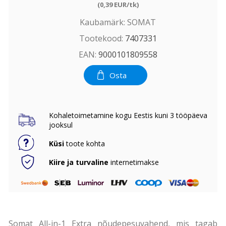
(0,39 EUR/tk)
Kaubamärk:
SOMAT
Tootekood:
7407331
EAN:
9000101809558
Osta
Kohaletoimetamine kogu Eestis kuni 3 tööpäeva
jooksul
Küsi
toote kohta
Kiire ja turvaline
internetimakse
Somat All-in-1 Extra nõudepesuvahend, mis tagab