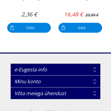
2,36 €
16,48 €
23,55 €
Osta
Osta
e-Eugesta info
Minu konto
Võta meiega ühendust