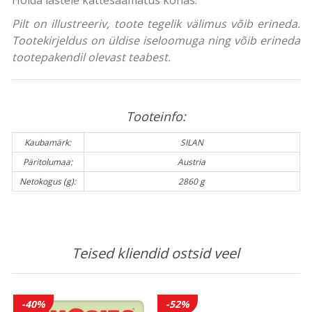
Pilt on illustreeriv, toote tegelik välimus võib erineda.
Tootekirjeldus on üldise iseloomuga ning võib erineda
tootepakendil olevast teabest.
Tooteinfo:
Kaubamärk:
SILAN
Päritolumaa:
Austria
Netokogus (g):
2860 g
Teised kliendid ostsid veel
-40%
-52%