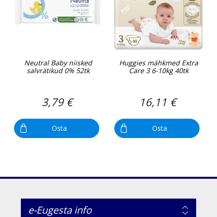
Neutral Baby niisked
Huggies mähkmed Extra
salvrätikud 0% 52tk
Care 3 6-10kg 40tk
3,79 €
16,11 €
Osta
Osta
e-Eugesta info