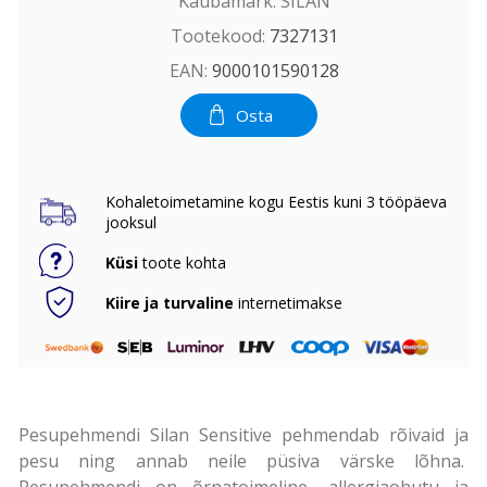
Kaubamärk:
SILAN
Tootekood:
7327131
EAN:
9000101590128
Osta
Kohaletoimetamine kogu Eestis kuni 3 tööpäeva
jooksul
Küsi
toote kohta
Kiire ja turvaline
internetimakse
Pesupehmendi Silan Sensitive pehmendab rõivaid ja
pesu ning annab neile püsiva värske lõhna.
Pesupehmendi on õrnatoimeline, allergiaohutu ja