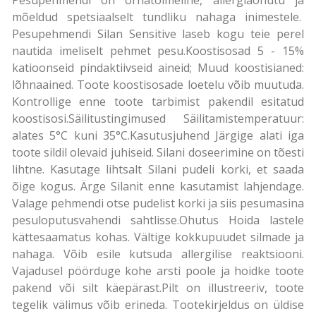
mõeldud spetsiaalselt tundliku nahaga inimestele.
Pesupehmendi Silan Sensitive laseb kogu teie perel
nautida imeliselt pehmet pesu.Koostisosad 5 - 15%
katioonseid pindaktiivseid aineid; Muud koostisianed:
lõhnaained. Toote koostisosade loetelu võib muutuda.
Kontrollige enne toote tarbimist pakendil esitatud
koostisosi.Säilitustingimused Säilitamistemperatuur:
alates 5°C kuni 35°C.Kasutusjuhend Järgige alati iga
toote sildil olevaid juhiseid. Silani doseerimine on tõesti
lihtne. Kasutage lihtsalt Silani pudeli korki, et saada
õige kogus. Ärge Silanit enne kasutamist lahjendage.
Valage pehmendi otse pudelist korki ja siis pesumasina
pesuloputusvahendi sahtlisse.Ohutus Hoida lastele
kättesaamatus kohas. Vältige kokkupuudet silmade ja
nahaga. Võib esile kutsuda allergilise reaktsiooni.
Vajadusel pöörduge kohe arsti poole ja hoidke toote
pakend või silt käepärast.Pilt on illustreeriv, toote
tegelik välimus võib erineda. Tootekirjeldus on üldise