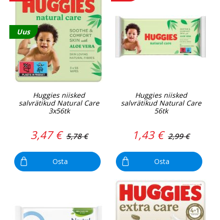
Uus
Huggies niisked
Huggies niisked
salvrätikud Natural Care
salvrätikud Natural Care
3x56tk
56tk
3,47 €
1,43 €
5,78 €
2,99 €
Osta
Osta