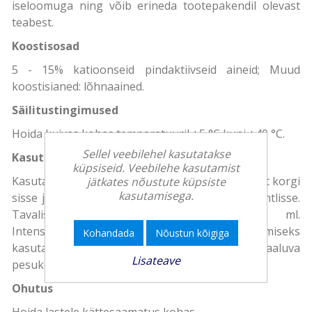
iseloomuga ning võib erineda tootepakendil olevast
teabest.
Koostisosad
5 - 15% katioonseid pindaktiivseid aineid; Muud
koostisianed: lõhnaained.
Säilitustingimused
Hoida kuivas kohas temparatuuril +5 °C kuni +40 °C.
Sellel veebilehel kasutatakse
Kasutusjuhend
küpsiseid. Veebilehe kasutamist
Kasutamine: Valage pesupehmendit otse pudelist korgi
jätkates nõustute küpsiste
kasutamisega.
sisse ja seejärel pesumasina pesumehmendi sahtlisse.
Tavalise pesutsükli jaoks kasutage 22 ml.
Intensiivsema pehmuse ja lõhna saavutamiseks
Kohandada
Nõustun kõigiga
kasutage 32 ml. Suurema, üle 5.5 kg kaaluva
Lisateave
pesukoguse korral kasutage 48 ml.
Ohutus
Hoida lastele kättesaamatus kohas.