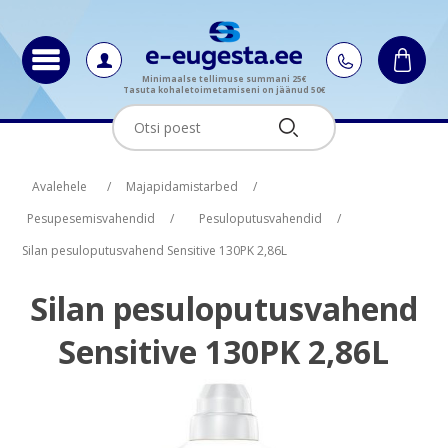
Minimaalse tellimuse summani 25€
Tasuta kohaletoimetamiseni on jäänud 50€
Oskus nimi
Oskus raha
Avalehele
/
Majapidamistarbed
/
Pesupesemisvahendid
/
Pesuloputusvahendid
/
Silan pesuloputusvahend Sensitive 130PK 2,86L
Silan pesuloputusvahend
Sensitive 130PK 2,86L