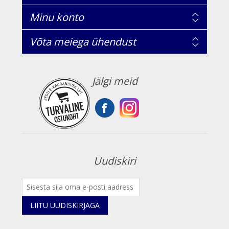
Minu konto
Võta meiega ühendust
Jälgi meid
Uudiskiri
LIITU UUDISKIRJAGA