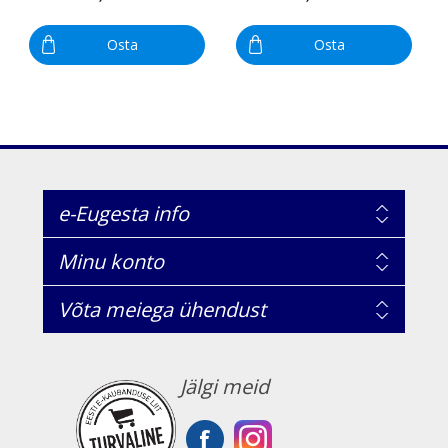
Osta
Osta
e-Eugesta info
Minu konto
Võta meiega ühendust
Jälgi meid