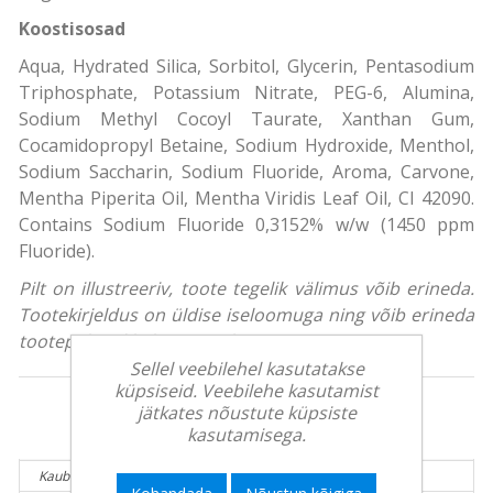
Koostisosad
Aqua, Hydrated Silica, Sorbitol, Glycerin, Pentasodium
Triphosphate, Potassium Nitrate, PEG-6, Alumina,
Sodium Methyl Cocoyl Taurate, Xanthan Gum,
Cocamidopropyl Betaine, Sodium Hydroxide, Menthol,
Sodium Saccharin, Sodium Fluoride, Aroma, Carvone,
Mentha Piperita Oil, Mentha Viridis Leaf Oil, CI 42090.
Contains Sodium Fluoride 0,3152% w/w (1450 ppm
Fluoride).
Pilt on illustreeriv, toote tegelik välimus võib erineda.
Tootekirjeldus on üldise iseloomuga ning võib erineda
tootepakendil olevast teabest.
Sellel veebilehel kasutatakse
küpsiseid. Veebilehe kasutamist
jätkates nõustute küpsiste
Tooteinfo:
kasutamisega.
Kaubamärk:
SENSODYNE