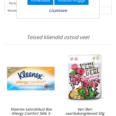
Kohandada
Nõustun kõigiga
Päritolumaa:
Slovakkia
Lisateave
Netokogus (g):
102 g
Teised kliendid ostsid veel
Kleenex salvrätikud Box
Veri Beri
Allergy Comfort 56tk 3-
vaarikakangikesed 50g