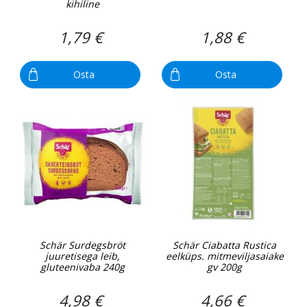
kihiline
1,79 €
1,88 €
Osta
Osta
Schär Surdegsbröt
Schär Ciabatta Rustica
juuretisega leib,
eelküps. mitmeviljasaiake
gluteenivaba 240g
gv 200g
4,98 €
4,66 €