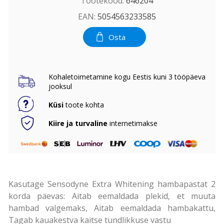
Tootekood:
646204
EAN:
5054563233585
Osta
Kohaletoimetamine kogu Eestis kuni 3 tööpäeva
jooksul
Küsi
toote kohta
Kiire ja turvaline
internetimakse
Kasutage Sensodyne Extra Whitening hambapastat 2
korda päevas: Aitab eemaldada plekid, et muuta
hambad valgemaks, Aitab eemaldada hambakattu,
Tagab kauakestva kaitse tundlikkuse vastu