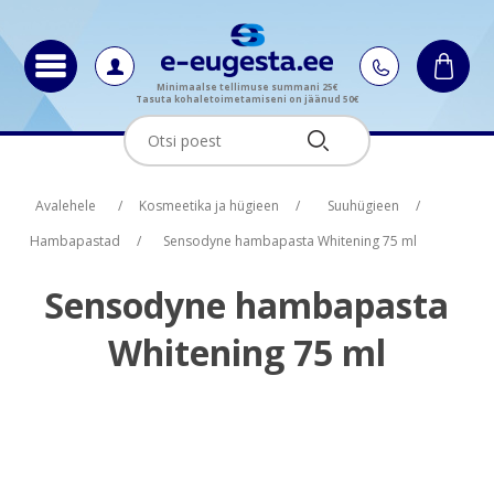
Minimaalse tellimuse summani 25€
Tasuta kohaletoimetamiseni on jäänud 50€
Oskus nimi
Oskus raha
Avalehele
/
Kosmeetika ja hügieen
/
Suuhügieen
/
Hambapastad
/
Sensodyne hambapasta Whitening 75 ml
Sensodyne hambapasta
Whitening 75 ml