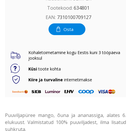
Tootekood:
634801
EAN:
7310100709127
Osta
Kohaletoimetamine kogu Eestis kuni 3 tööpäeva
jooksul
Küsi
toote kohta
Kiire ja turvaline
internetimakse
Puuviljapüree mango, õuna ja ananassiga, alates 6.
elukuust. Valmistatud 100% puuviljadest, ilma lisatud
suhkruta.