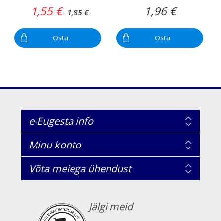
1,55 €
1,96 €
1,85 €
Osta
Osta
e-Eugesta info
Minu konto
Võta meiega ühendust
Jälgi meid