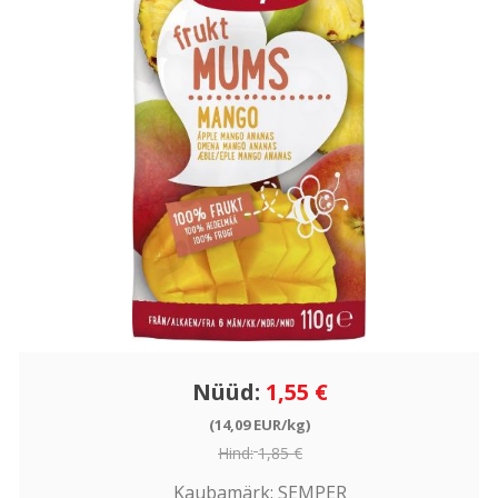
Nüüd:
1,55 €
(14,09 EUR/kg)
Hind:
1,85 €
Kaubamärk:
SEMPER