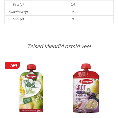
Valk (g)
0.4
Kiudained (g)
0
Sool (g)
0
Teised kliendid ostsid veel
-16%