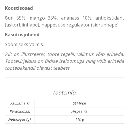
Koostisosad
õun 55%, mango 35%, ananass 10%, antioksüdant
(askorbiinhape), happesuse regulaator (sidrunhape).
Kasutusjuhend
Söömiseks valmis.
Pilt on illustreeriv, toote tegelik välimus võib erineda.
Tootekirjeldus on üldise iseloomuga ning võib erineda
tootepakendil olevast teabest.
Tooteinfo:
Kaubamärk:
SEMPER
Päritolumaa:
Hispaania
Netokogus (g):
110 g