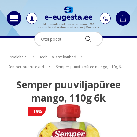
Minimaalse tellimuse summani 25€
Tasuta kohaletoimetamiseni on jäänud 50€
Oskus nimi
Oskus nimi
Oskus raha
Oskus raha
Avalehele
/
Beebi- ja lastekaubad
/
Semper pudrusegud
/
Semper puuviljapüree mango, 110g 6k
Semper puuviljapüree
mango, 110g 6k
-16%