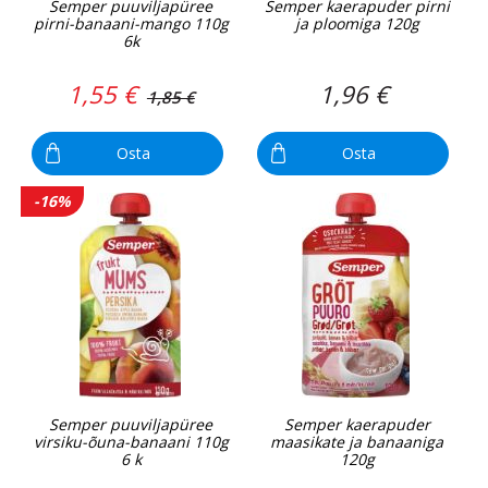
Semper puuviljapüree
Semper kaerapuder pirni
pirni-banaani-mango 110g
ja ploomiga 120g
6k
1,55 €
1,96 €
1,85 €
Osta
Osta
-16%
Semper puuviljapüree
Semper kaerapuder
virsiku-õuna-banaani 110g
maasikate ja banaaniga
6 k
120g