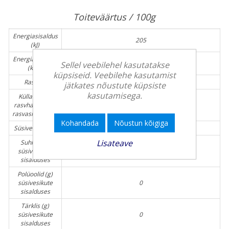
Toiteväärtus / 100g
Energiasisaldus
205
(kJ)
Energiasisaldus
48
Sellel veebilehel kasutatakse
(kcal)
küpsiseid. Veebilehe kasutamist
Rasv (g)
0.2
jätkates nõustute küpsiste
kasutamisega.
Küllastunud
rasvhapped (g)
0.1
rasvasisalduses
Kohandada
Nõustun kõigiga
Süsivesikud (g)
11
Lisateave
Suhkur (g)
süsivesikute
11
sisalduses
Polüoolid (g)
süsivesikute
0
sisalduses
Tärklis (g)
süsivesikute
0
sisalduses