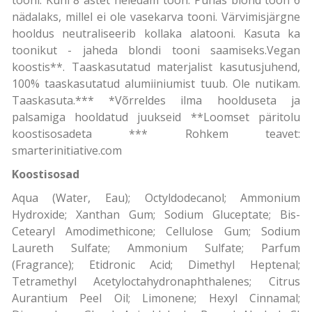
nädalaks, millel ei ole vasekarva tooni. Värvimisjärgne
hooldus neutraliseerib kollaka alatooni. Kasuta ka
toonikut - jaheda blondi tooni saamiseks.Vegan
koostis**. Taaskasutatud materjalist kasutusjuhend,
100% taaskasutatud alumiiniumist tuub. Ole nutikam.
Taaskasuta.*** *Võrreldes ilma hoolduseta ja
palsamiga hooldatud juukseid **Loomset päritolu
koostisosadeta *** Rohkem teavet:
smarterinitiative.com
Koostisosad
Aqua (Water, Eau); Octyldodecanol; Ammonium
Hydroxide; Xanthan Gum; Sodium Gluceptate; Bis-
Cetearyl Amodimethicone; Cellulose Gum; Sodium
Laureth Sulfate; Ammonium Sulfate; Parfum
(Fragrance); Etidronic Acid; Dimethyl Heptenal;
Tetramethyl Acetyloctahydronaphthalenes; Citrus
Aurantium Peel Oil; Limonene; Hexyl Cinnamal;