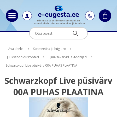
Minimaalse tellimuse summani 25€
Tasuta kohaletoimetamiseni on jäänud 50€
Oskus nimi
Oskus raha
Avalehele
/
Kosmeetika ja hügieen
/
Juuksehooldustooted
/
Juuksevärvid ja -toonijad
/
Schwarzkopf Live püsivärv 00A PUHAS PLAATINA
Schwarzkopf Live püsivärv
00A PUHAS PLAATINA