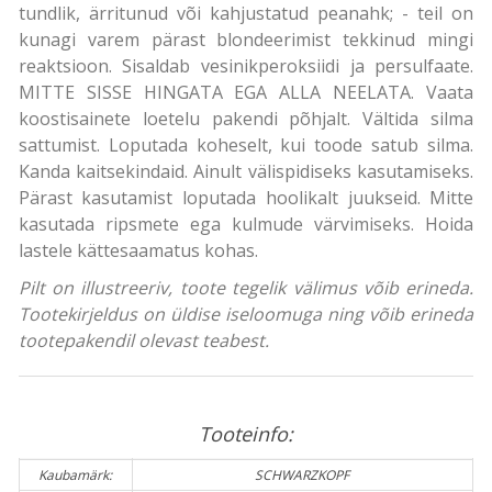
tundlik, ärritunud või kahjustatud peanahk; - teil on
kunagi varem pärast blondeerimist tekkinud mingi
reaktsioon. Sisaldab vesinikperoksiidi ja persulfaate.
MITTE SISSE HINGATA EGA ALLA NEELATA. Vaata
koostisainete loetelu pakendi põhjalt. Vältida silma
sattumist. Loputada koheselt, kui toode satub silma.
Kanda kaitsekindaid. Ainult välispidiseks kasutamiseks.
Pärast kasutamist loputada hoolikalt juukseid. Mitte
kasutada ripsmete ega kulmude värvimiseks. Hoida
lastele kättesaamatus kohas.
Pilt on illustreeriv, toote tegelik välimus võib erineda.
Tootekirjeldus on üldise iseloomuga ning võib erineda
tootepakendil olevast teabest.
Tooteinfo:
Kaubamärk:
SCHWARZKOPF