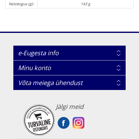
Netokogus (g):
143 g
e-Eugesta info
Minu konto
Võta meiega ühendust
Jälgi meid