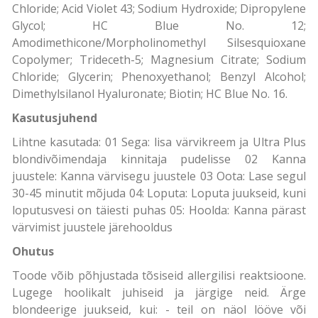
Chloride; Acid Violet 43; Sodium Hydroxide; Dipropylene
Glycol; HC Blue No. 12;
Amodimethicone/Morpholinomethyl Silsesquioxane
Copolymer; Trideceth-5; Magnesium Citrate; Sodium
Chloride; Glycerin; Phenoxyethanol; Benzyl Alcohol;
Dimethylsilanol Hyaluronate; Biotin; HC Blue No. 16.
Kasutusjuhend
Lihtne kasutada: 01 Sega: lisa värvikreem ja Ultra Plus
blondivõimendaja kinnitaja pudelisse 02 Kanna
juustele: Kanna värvisegu juustele 03 Oota: Lase segul
30-45 minutit mõjuda 04: Loputa: Loputa juukseid, kuni
loputusvesi on täiesti puhas 05: Hoolda: Kanna pärast
värvimist juustele järehooldus
Ohutus
Toode võib põhjustada tõsiseid allergilisi reaktsioone.
Lugege hoolikalt juhiseid ja järgige neid. Ärge
blondeerige juukseid, kui: - teil on näol lööve või