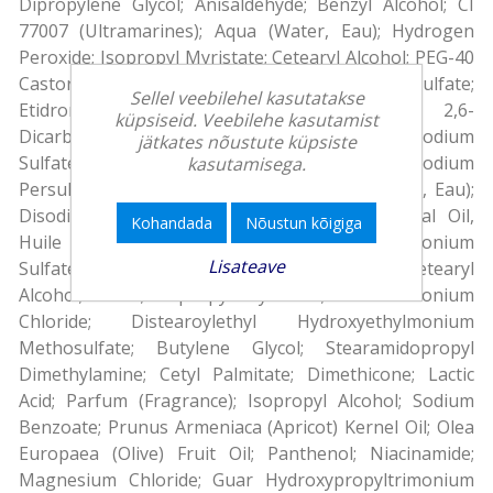
Dipropylene Glycol; Anisaldehyde; Benzyl Alcohol; CI
77007 (Ultramarines); Aqua (Water, Eau); Hydrogen
Peroxide; Isopropyl Myristate; Cetearyl Alcohol; PEG-40
Castor Oil; Ceteareth-20; Sodium Cetearyl Sulfate;
Sellel veebilehel kasutatakse
Etidronic Acid; Potassium Hydroxide; 2,6-
küpsiseid. Veebilehe kasutamist
Dicarboxypyridine; Disodium Pyrophosphate; Sodium
jätkates nõustute küpsiste
Sulfate; Potassium Persulfate; Sodium Silicate; Sodium
kasutamisega.
Persulfate; Ammonium Persulfate; Aqua (Water, Eau);
Disodium EDTA; Paraffinum Liquidum (Mineral Oil,
Kohandada
Nõustun kõigiga
Huile Minérale); Silica; Potassium Sulfate; Ammonium
Lisateave
Sulfate; Sodium Sulfate; Aqua (Water, Eau); Cetearyl
Alcohol; PEG-8; Isopropyl Myristate; Behentrimonium
Chloride; Distearoylethyl Hydroxyethylmonium
Methosulfate; Butylene Glycol; Stearamidopropyl
Dimethylamine; Cetyl Palmitate; Dimethicone; Lactic
Acid; Parfum (Fragrance); Isopropyl Alcohol; Sodium
Benzoate; Prunus Armeniaca (Apricot) Kernel Oil; Olea
Europaea (Olive) Fruit Oil; Panthenol; Niacinamide;
Magnesium Chloride; Guar Hydroxypropyltrimonium