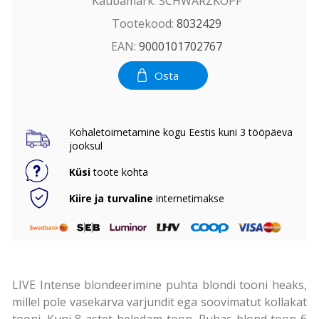
Kaubamärk:
SCHWARZKOPF
Tootekood:
8032429
EAN:
9000101702767
Osta
Kohaletoimetamine kogu Eestis kuni 3 tööpäeva
jooksul
Küsi
toote kohta
Kiire ja turvaline
internetimakse
LIVE Intense blondeerimine puhta blondi tooni heaks,
millel pole vasekarva varjundit ega soovimatut kollakat
tooni. Kuni 8 astet heledam toon. Puhas blond toon 6