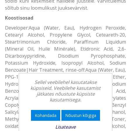
sobib kuni keskmiselt hallidele juustele. Värvitulemus
sõltub sinu loomulikust juuksevärvist.
Koostisosad
Developer:Aqua (Water, Eau), Hydrogen Peroxide,
Cetearyl Alcohol, Propylene Glycol, Ceteareth-20,
Steartrimonium Chloride, Paraffinum Liquidum
(Mineral Oil, Huile Minérale), Etidronic Acid, 2,6-
Dicarboxypyridine, Disodium Pyrophosphate,
Potassium Hydroxide, Isopropyl Alcohol, Sodium
Benzoate|Hair Treatment, rinse-off:Aqua (Water, Eau),
PPG-1-PEG-9 Lauryl Glycol Ether,
Sellel veebilehel kasutatakse
Hydroxyethylcellulose, Parfum (Fragrance), Sodium
küpsiseid. Veebilehe kasutamist
Benzoate, Hydroxyoctanone, Citric Acid,
jätkates nõustute küpsiste
Acrylamidopropyltrimonium Chloride/Acrylates
kasutamisega.
Copolymer, Limonene, Potassium Hydroxide, Benzyl
Salicylate, Benzyl Alcohol, Phenoxyethanol,
Kohandada
Nõustun kõigiga
Methylparaben, Ethylparaben|Hair Color/Toner,
oxidative dyes:Aqua (Water, Eau), Cetearyl Alcohol,
Lisateave