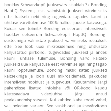
hooldav Schwarzkopfi juuksevärv sisaldab 3x Bonding
HaptIQ Systemi, mis valmistab juuksed värvimiseks
ette, kaitseb neid ning tugevdab, tagades kauni ja
ühtlase värvitulemuse 100% hallide juuste katvusega.
Kuidas see toimib? Bonding eelseerum: intensiivselt
hooldav eelseerum Schwarzkopfi HaptIQ Bonding-
süsteemiga valmistab juuksed värvimiseks ideaalselt
ette. See loob uusi mikrosidemeid ning ühtlustab
kahjustatud piirkondi, tugevdades juukseid ja andes
kauni, ühtlase tulemuse. Bonding värv: kaitseb
juukseid uue kahjustuse eest värvimise ajal ning tagab
kauni lõpptulemuse. Bonding mask: katab juuksed
kaitsekihiga ja loob uusi mikrosidemeid, pakkudes
intensiivset hooldust ja tugevdust. Kasutamine: Järgi
pakendisse lisatud infolehe või QR-koodi kaudu
kättesaadava videojuhise järgi antud
pealekandmisprotsessi. Kui kahtled kahe tooni vahel,
vali heledam variant. See vaskblond juuksevärvitoon