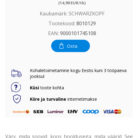
(14,99 EUR/tk)
Kaubamärk:
SCHWARZKOPF
Tootekood:
8010129
EAN:
9000101745108
Osta
Kohaletoimetamine kogu Eestis kuni 3 tööpäeva
jooksul
Küsi
toote kohta
Kiire ja turvaline
internetimakse
Värv, mida soovid, koos hooldusega, mida väärid. See