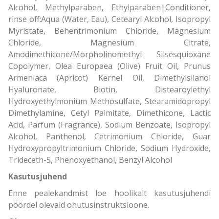
Alcohol, Methylparaben, Ethylparaben|Conditioner,
rinse off:Aqua (Water, Eau), Cetearyl Alcohol, Isopropyl
Myristate, Behentrimonium Chloride, Magnesium
Chloride, Magnesium Citrate,
Amodimethicone/Morpholinomethyl Silsesquioxane
Copolymer, Olea Europaea (Olive) Fruit Oil, Prunus
Armeniaca (Apricot) Kernel Oil, Dimethylsilanol
Hyaluronate, Biotin, Distearoylethyl
Hydroxyethylmonium Methosulfate, Stearamidopropyl
Dimethylamine, Cetyl Palmitate, Dimethicone, Lactic
Acid, Parfum (Fragrance), Sodium Benzoate, Isopropyl
Alcohol, Panthenol, Cetrimonium Chloride, Guar
Hydroxypropyltrimonium Chloride, Sodium Hydroxide,
Trideceth-5, Phenoxyethanol, Benzyl Alcohol
Kasutusjuhend
Enne pealekandmist loe hoolikalt kasutusjuhendi
pöördel olevaid ohutusinstruktsioone.