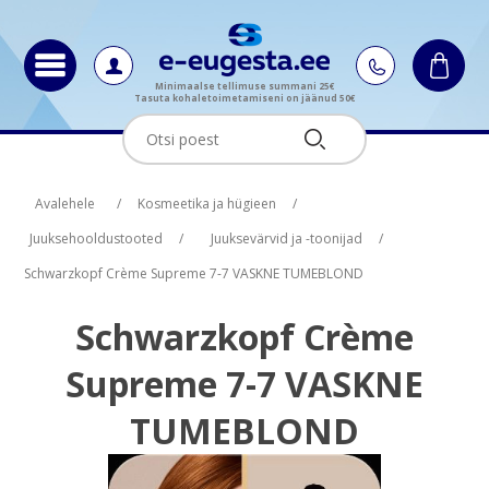
Minimaalse tellimuse summani 25€
Tasuta kohaletoimetamiseni on jäänud 50€
Oskus nimi
Oskus raha
Avalehele
/
Kosmeetika ja hügieen
/
Juuksehooldustooted
/
Juuksevärvid ja -toonijad
/
Schwarzkopf Crème Supreme 7-7 VASKNE TUMEBLOND
Schwarzkopf Crème
Supreme 7-7 VASKNE
TUMEBLOND