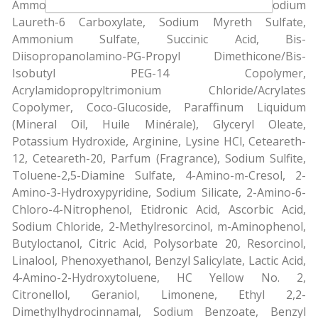
Ammonium Hydroxide, Coconut Alcohol, Sodium
Laureth-6 Carboxylate, Sodium Myreth Sulfate,
Ammonium Sulfate, Succinic Acid, Bis-
Diisopropanolamino-PG-Propyl Dimethicone/Bis-
Isobutyl PEG-14 Copolymer,
Acrylamidopropyltrimonium Chloride/Acrylates
Copolymer, Coco-Glucoside, Paraffinum Liquidum
(Mineral Oil, Huile Minérale), Glyceryl Oleate,
Potassium Hydroxide, Arginine, Lysine HCl, Ceteareth-
12, Ceteareth-20, Parfum (Fragrance), Sodium Sulfite,
Toluene-2,5-Diamine Sulfate, 4-Amino-m-Cresol, 2-
Amino-3-Hydroxypyridine, Sodium Silicate, 2-Amino-6-
Chloro-4-Nitrophenol, Etidronic Acid, Ascorbic Acid,
Sodium Chloride, 2-Methylresorcinol, m-Aminophenol,
Butyloctanol, Citric Acid, Polysorbate 20, Resorcinol,
Linalool, Phenoxyethanol, Benzyl Salicylate, Lactic Acid,
4-Amino-2-Hydroxytoluene, HC Yellow No. 2,
Citronellol, Geraniol, Limonene, Ethyl 2,2-
Dimethylhydrocinnamal, Sodium Benzoate, Benzyl