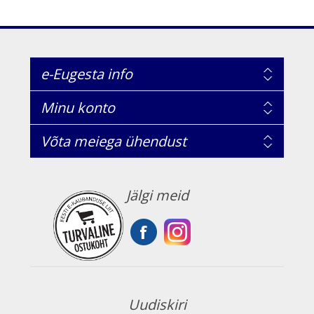
e-Eugesta info
Minu konto
Võta meiega ühendust
Jälgi meid
Uudiskiri