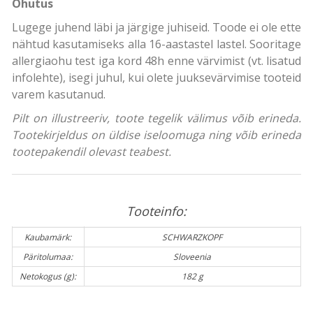
Ohutus
Lugege juhend läbi ja järgige juhiseid. Toode ei ole ette
nähtud kasutamiseks alla 16-aastastel lastel. Sooritage
allergiaohu test iga kord 48h enne värvimist (vt. lisatud
infolehte), isegi juhul, kui olete juuksevärvimise tooteid
varem kasutanud.
Pilt on illustreeriv, toote tegelik välimus võib erineda.
Tootekirjeldus on üldise iseloomuga ning võib erineda
tootepakendil olevast teabest.
Tooteinfo:
Kaubamärk:
SCHWARZKOPF
Päritolumaa:
Sloveenia
Netokogus (g):
182 g