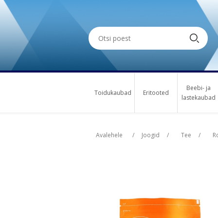
Beebi- ja
Toidukaubad
Eritooted
lastekaubad
Oskus nimi
Osk
Avalehele
/
Joogid
/
Tee
/
R