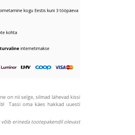
oimetamine kogu Eestis kuni 3 tööpäeva
te kohta
 turvaline
internetimakse
ne on nii selge, silmad lähevad kissi
ab! Tassi oma käes hakkad uuesti
ng võib erineda tootepakendil olevast