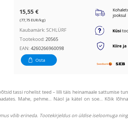
Kohalet
15,55 €
jooksul
(77,75 EUR/kg)
Kaubamärk:
SCHLÜRF
Küsi
too
Tootekood:
20565
Kiire ja
EAN:
4260266960098
Osta
sid tassi rohelist teed – lilli täis heinamaale sattumise tun
vaadates. Mahe, pehme… Näol ja kätel on soe… Kõik lõhn
välimus võib erineda. Tootekirjeldus on üldise iseloomuga ni