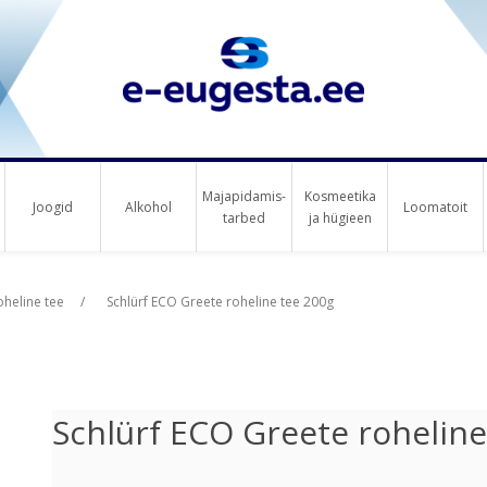
Majapidamis-
Kosmeetika
Joogid
Alkohol
Loomatoit
tarbed
ja hügieen
us raha
oheline tee
/
Schlürf ECO Greete roheline tee 200g
Schlürf ECO Greete roheline