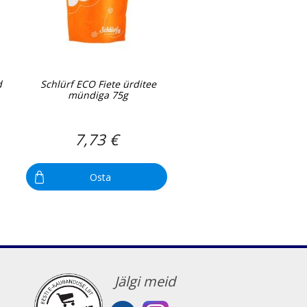
d
Schlürf ECO Fiete ürditee
mündiga 75g
7,73 €
Osta
Jälgi meid