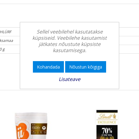
Sellel veebilehel kasutatakse
HLÜRF
küpsiseid. Veebilehe kasutamist
ksamaa
jätkates nõustute küpsiste
0 g
kasutamisega.
Kohandada
Nõustun kõigiga
Lisateave