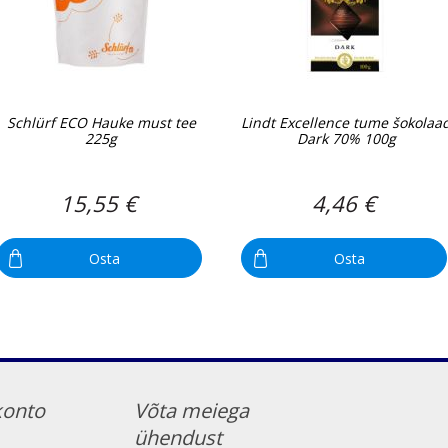
Schlürf ECO Hauke must tee
Lindt Excellence tume šokolaa
225g
Dark 70% 100g
15,55 €
4,46 €
Osta
Osta
konto
Võta meiega
ühendust