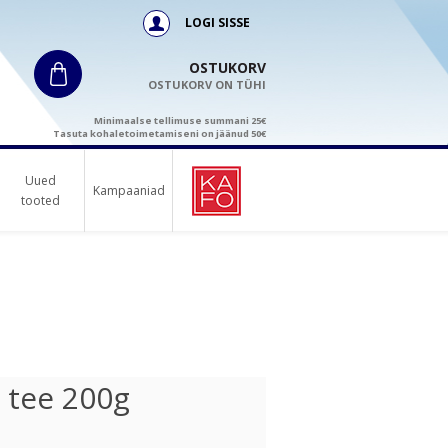
LOGI SISSE
OSTUKORV
OSTUKORV ON TÜHI
Minimaalse tellimuse summani 25€
Tasuta kohaletoimetamiseni on jäänud 50€
Uued
Kampaaniad
tooted
 tee 200g