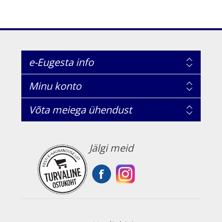
e-Eugesta info
Minu konto
Võta meiega ühendust
Jälgi meid