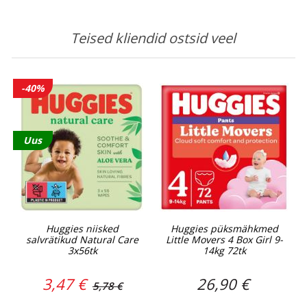
Teised kliendid ostsid veel
-40%
Uus
Huggies niisked
Huggies püksmähkmed
salvrätikud Natural Care
Little Movers 4 Box Girl 9-
3x56tk
14kg 72tk
3,47 €
26,90 €
5,78 €