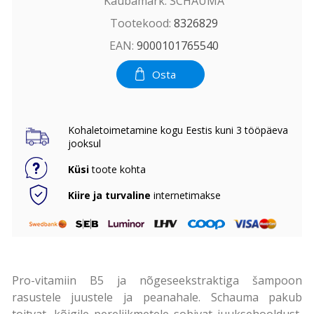
Kaubamärk:
SCHAUMA
Tootekood:
8326829
EAN:
9000101765540
Osta
Kohaletoimetamine kogu Eestis kuni 3 tööpäeva
jooksul
Küsi
toote kohta
Kiire ja turvaline
internetimakse
Pro-vitamiin B5 ja nõgeseekstraktiga šampoon
rasustele juustele ja peanahale. Schauma pakub
toitvat, kõigile pereliikmetele sobivat juuksehooldust,