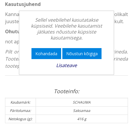
Kasutusjuhend
Kanna märgadele juustele ning masseeri hoolikalt
Sellel veebilehel kasutatakse
juustesse. Lase veidi aega mõjuda. Loputa korralikult.
küpsiseid. Veebilehe kasutamist
Ohutus
jätkates nõustute küpsiste
kasutamisega.
not applicable
Pilt on illustreeriv, toote tegelik välimus võib erineda.
Kohandada
Nõustun kõigiga
Tootekirjeldus on üldise iseloomuga ning võib erineda
Lisateave
tootepakendil olevast teabest.
Tooteinfo:
Kaubamärk:
SCHAUMA
Päritolumaa:
Saksamaa
Netokogus (g):
416 g