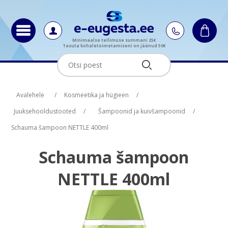
Minimaalse tellimuse summani 25€
Tasuta kohaletoimetamiseni on jäänud 50€
Oskus nimi
Oskus raha
Avalehele
/
Kosmeetika ja hügieen
/
Juuksehooldustooted
/
Šampoonid ja kuivšampoonid
/
Schauma šampoon NETTLE 400ml
Schauma šampoon
NETTLE 400ml