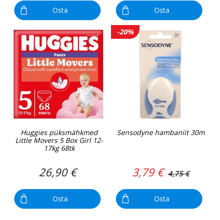
Osta
Osta
-20%
Huggies püksmähkmed
Sensodyne hambaniit 30m
Little Movers 5 Box Girl 12-
17kg 68tk
26,90 €
3,79 €
4,75 €
Osta
Osta