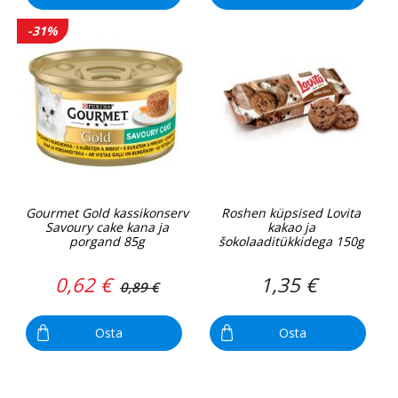
-31%
Gourmet Gold kassikonserv
Roshen küpsised Lovita
Savoury cake kana ja
kakao ja
porgand 85g
šokolaaditükkidega 150g
0,62 €
1,35 €
0,89 €
Osta
Osta