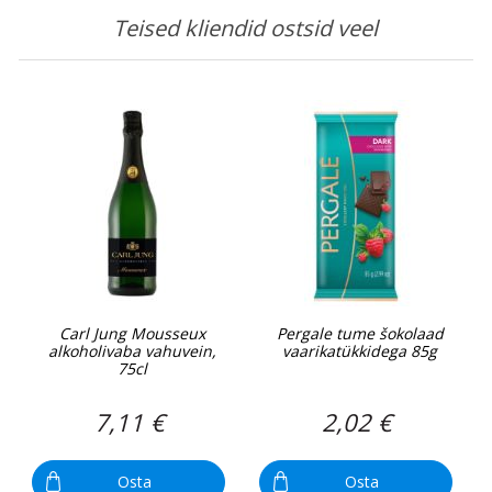
Teised kliendid ostsid veel
Carl Jung Mousseux
Pergale tume šokolaad
alkoholivaba vahuvein,
vaarikatükkidega 85g
75cl
7,11 €
2,02 €
Osta
Osta