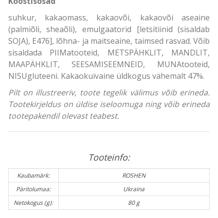
Koostisosad
suhkur, kakaomass, kakaovõi, kakaovõi aseaine
(palmiõli, sheaõli), emulgaatorid [letsitiinid (sisaldab
SOJA), E476], lõhna- ja maitseaine, taimsed rasvad. Võib
sisaldada PIIMatooteid, METSPÄHKLIT, MANDLIT,
MAAPÄHKLIT, SEESAMISEEMNEID, MUNAtooteid,
NISUgluteeni. Kakaokuivaine üldkogus vähemalt 47%.
Pilt on illustreeriv, toote tegelik välimus võib erineda.
Tootekirjeldus on üldise iseloomuga ning võib erineda
tootepakendil olevast teabest.
Tooteinfo:
Kaubamärk:
ROSHEN
Päritolumaa:
Ukraina
Netokogus (g):
80 g