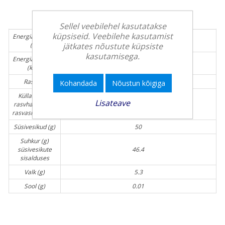
Toiteväärtus / 100g
Sellel veebilehel kasutatakse
küpsiseid. Veebilehe kasutamist
Energiasisaldus
2242
jätkates nõustute küpsiste
(kJ)
kasutamisega.
Energiasisaldus
538
(kcal)
Rasv (g)
33.4
Kohandada
Nõustun kõigiga
Küllastunud
Lisateave
rasvhapped (g)
19.5
rasvasisalduses
Süsivesikud (g)
50
Suhkur (g)
süsivesikute
46.4
sisalduses
Valk (g)
5.3
Sool (g)
0.01