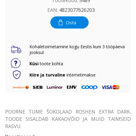
Tootekood:
5489
EAN:
4823077626203
Osta
Kohaletoimetamine kogu Eestis kuni 3 tööpäeva
jooksul
Küsi
toote kohta
Kiire ja turvaline
internetimakse
POORNE TUME ŠOKOLAAD ROSHEN EXTRA DARK.
TOODE SISALDAB KAKAOVÕID JA MUID TAIMSEID
RASVU.