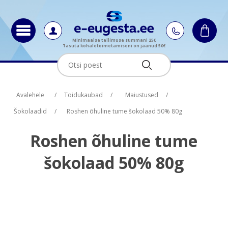
Minimaalse tellimuse summani 25€
Tasuta kohaletoimetamiseni on jäänud 50€
Oskus nimi
Oskus nimi
Oskus raha
Oskus raha
Avalehele
/
Toidukaubad
/
Maiustused
/
Šokolaadid
/
Roshen õhuline tume šokolaad 50% 80g
Roshen õhuline tume
šokolaad 50% 80g