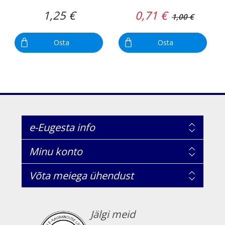
1,25 €
0,71 €
1,00 €
Osta
Osta
e-Eugesta info
Minu konto
Võta meiega ühendust
Jälgi meid