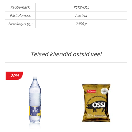
Kaubamärk:
PERWOLL
Päritolumaa:
Austria
Netokogus (g):
2056 g
Teised kliendid ostsid veel
-20%