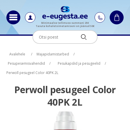
Minimaalse tellimuse summani 25€
Tasuta kohaletoimetamiseni on jäänud 50€
Oskus nimi
Oskus raha
Avalehele
/
Majapidamistarbed
/
Pesupesemisvahendid
/
Pesukapslid ja pesugeelid
/
Perwoll pesugeel Color 40PK 2L
Perwoll pesugeel Color
40PK 2L