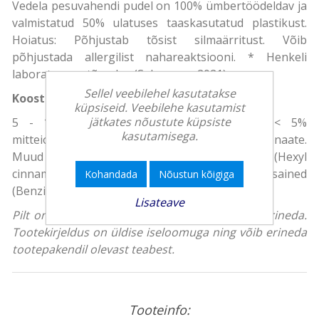
Vedela pesuvahendi pudel on 100% ümbertöödeldav ja
valmistatud 50% ulatuses taaskasutatud plastikust.
Hoiatus: Põhjustab tõsist silmaärritust. Võib
põhjustada allergilist nahareaktsiooni. * Henkeli
laboratoorne tõendus (Saksamaa, 2021)
Sellel veebilehel kasutatakse
Koostisosad
küpsiseid. Veebilehe kasutamist
jätkates nõustute küpsiste
5 - 15% anioonseid pindaktiivseid aineid; < 5%
kasutamisega.
mitteioonseid pindaktiivseid aineid, seepi, fosfonaate.
Muud koostisained: ensüümid, lõhnaained (Hexyl
cinnamal, Citronellol), säilitusained
Kohandada
Nõustun kõigiga
(Benzisothiazolinone, Methylisothiazolinone).
Lisateave
Pilt on illustreeriv, toote tegelik välimus võib erineda.
Tootekirjeldus on üldise iseloomuga ning võib erineda
tootepakendil olevast teabest.
Tooteinfo: