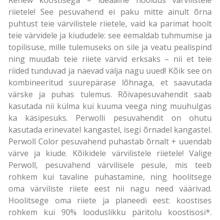
riietele! See pesuvahend ei paku mitte ainult õrna
puhtust teie värvilistele riietele, vaid ka parimat hoolt
teie värvidele ja kiududele: see eemaldab tuhmumise ja
topilisuse, mille tulemuseks on sile ja veatu pealispind
ning muudab teie riiete värvid erksaks – nii et teie
riided tunduvad ja näevad välja nagu uued! Kõik see on
kombineeritud suurepärase lõhnaga, et saavutada
värske ja puhas tulemus. Rõivapesuvahendit saab
kasutada nii külma kui kuuma veega ning muuhulgas
ka käsipesuks. Perwolli pesuvahendit on ohutu
kasutada erinevatel kangastel, isegi õrnadel kangastel.
Perwoll Color pesuvahend puhastab õrnalt + uuendab
värve ja kiude. Kõikidele värvilistele riietele! Valige
Perwoll, pesuvahend värvilisele pesule, mis teeb
rohkem kui tavaline puhastamine, ning hoolitsege
oma värviliste riiete eest nii nagu need väärivad.
Hoolitsege oma riiete ja planeedi eest: koostises
rohkem kui 90% looduslikku päritolu koostisosi*.