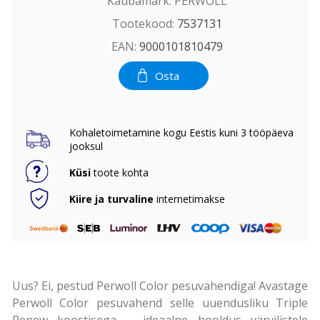
Kaubamärk:
PERWOLL
Tootekood:
7537131
EAN:
9000101810479
Osta
Kohaletoimetamine kogu Eestis kuni 3 tööpäeva
jooksul
Küsi
toote kohta
Kiire ja turvaline
internetimakse
Uus? Ei, pestud Perwoll Color pesuvahendiga! Avastage
Perwoll Color pesuvahend selle uuendusliku Triple
Renew koostisega – ideaalne hooldus värvilistele