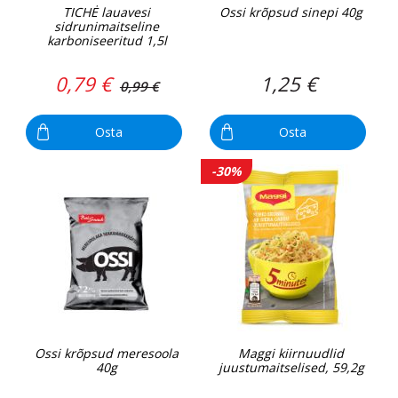
TICHĖ lauavesi
Ossi krõpsud sinepi 40g
sidrunimaitseline
karboniseeritud 1,5l
0,79 €
1,25 €
0,99 €
Osta
Osta
-30%
Ossi krõpsud meresoola
Maggi kiirnuudlid
40g
juustumaitselised, 59,2g