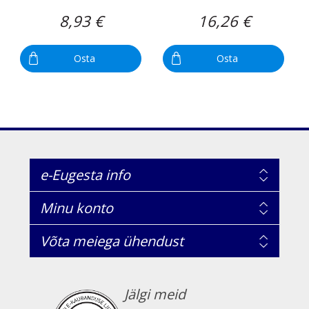
8,93 €
16,26 €
Osta
Osta
e-Eugesta info
Minu konto
Võta meiega ühendust
Jälgi meid