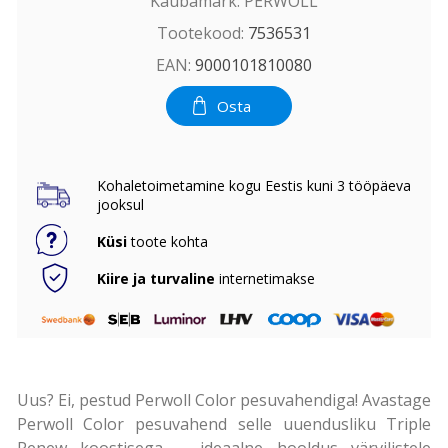
Kaubamärk:
PERWOLL
Tootekood:
7536531
EAN:
9000101810080
Osta
Kohaletoimetamine kogu Eestis kuni 3 tööpäeva
jooksul
Küsi
toote kohta
Kiire ja turvaline
internetimakse
Uus? Ei, pestud Perwoll Color pesuvahendiga! Avastage
Perwoll Color pesuvahend selle uuendusliku Triple
Renew koostisega – ideaalne hooldus värvilistele