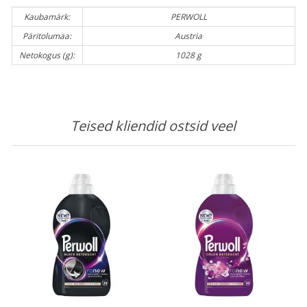
Kaubamärk:
PERWOLL
Päritolumaa:
Austria
Netokogus (g):
1028 g
Teised kliendid ostsid veel