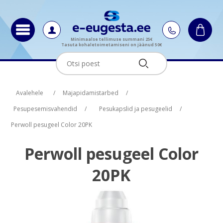
Minimaalse tellimuse summani 25€
Tasuta kohaletoimetamiseni on jäänud 50€
Oskus nimi
Oskus raha
Avalehele
/
Majapidamistarbed
/
Pesupesemisvahendid
/
Pesukapslid ja pesugeelid
/
Perwoll pesugeel Color 20PK
Perwoll pesugeel Color
20PK