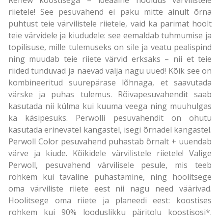
riietele! See pesuvahend ei paku mitte ainult õrna
puhtust teie värvilistele riietele, vaid ka parimat hoolt
teie värvidele ja kiududele: see eemaldab tuhmumise ja
topilisuse, mille tulemuseks on sile ja veatu pealispind
ning muudab teie riiete värvid erksaks – nii et teie
riided tunduvad ja näevad välja nagu uued! Kõik see on
kombineeritud suurepärase lõhnaga, et saavutada
värske ja puhas tulemus. Rõivapesuvahendit saab
kasutada nii külma kui kuuma veega ning muuhulgas
ka käsipesuks. Perwolli pesuvahendit on ohutu
kasutada erinevatel kangastel, isegi õrnadel kangastel.
Perwoll Color pesuvahend puhastab õrnalt + uuendab
värve ja kiude. Kõikidele värvilistele riietele! Valige
Perwoll, pesuvahend värvilisele pesule, mis teeb
rohkem kui tavaline puhastamine, ning hoolitsege
oma värviliste riiete eest nii nagu need väärivad.
Hoolitsege oma riiete ja planeedi eest: koostises
rohkem kui 90% looduslikku päritolu koostisosi*.