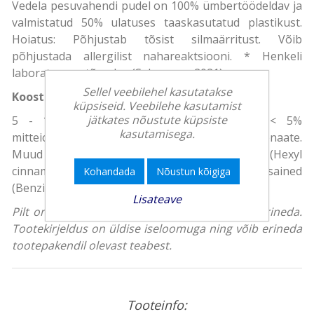
Vedela pesuvahendi pudel on 100% ümbertöödeldav ja
valmistatud 50% ulatuses taaskasutatud plastikust.
Hoiatus: Põhjustab tõsist silmaärritust. Võib
põhjustada allergilist nahareaktsiooni. * Henkeli
laboratoorne tõendus (Saksamaa, 2021)
Sellel veebilehel kasutatakse
Koostisosad
küpsiseid. Veebilehe kasutamist
jätkates nõustute küpsiste
5 - 15% anioonseid pindaktiivseid aineid; < 5%
kasutamisega.
mitteioonseid pindaktiivseid aineid, seepi, fosfonaate.
Muud koostisained: ensüümid, lõhnaained (Hexyl
cinnamal, Citronellol), säilitusained
Kohandada
Nõustun kõigiga
(Benzisothiazolinone, Methylisothiazolinone).
Lisateave
Pilt on illustreeriv, toote tegelik välimus võib erineda.
Tootekirjeldus on üldise iseloomuga ning võib erineda
tootepakendil olevast teabest.
Tooteinfo: