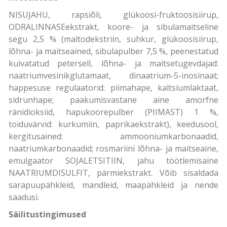
NISUJAHU, rapsiõli, glükoosi-fruktoosisiirup,
ODRALINNASEekstrakt, koore- ja sibulamaitseline
segu 2,5 % (maltodekstriin, suhkur, glükoosisiirup,
lõhna- ja maitseained, sibulapulber 7,5 %, peenestatud
kuivatatud petersell, lõhna- ja maitsetugevdajad:
naatriumvesinikglutamaat, dinaatrium-5-inosinaat;
happesuse regulaatorid: piimahape, kaltsiumlaktaat,
sidrunhape; paakumisvastane aine amorfne
ränidioksiid, hapukoorepulber (PIIMAST) 1 %,
toiduvärvid: kurkumiin, paprikaekstrakt), keedusool,
kergitusained: ammooniumkarbonaadid,
naatriumkarbonaadid; rosmariini lõhna- ja maitseaine,
emulgaator SOJALETSITIIN, jahu töötlemisaine
NAATRIUMDISULFIT, pärmiekstrakt. Võib sisaldada
sarapuupähkleid, mandleid, maapähkleid ja nende
saadusi.
Säilitustingimused