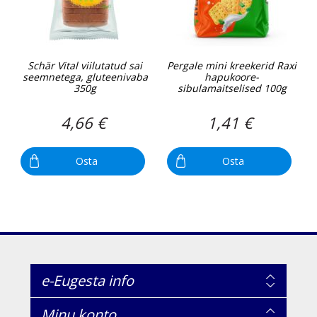
Schär Vital viilutatud sai
Pergale mini kreekerid Raxi
seemnetega, gluteenivaba
hapukoore-
350g
sibulamaitselised 100g
4,66 €
1,41 €
Osta
Osta
e-Eugesta info
Minu konto