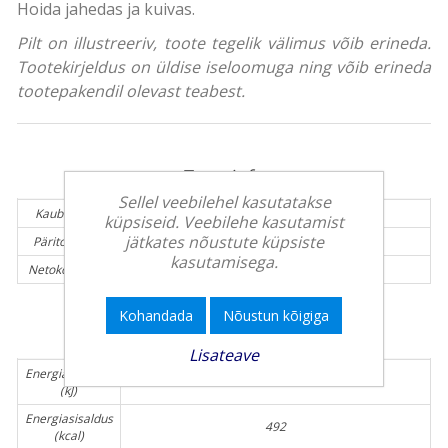
Hoida jahedas ja kuivas.
Pilt on illustreeriv, toote tegelik välimus võib erineda.
Tootekirjeldus on üldise iseloomuga ning võib erineda
tootepakendil olevast teabest.
Tooteinfo:
Sellel veebilehel kasutatakse
Kaubamärk:
PERGALE
küpsiseid. Veebilehe kasutamist
jätkates nõustute küpsiste
Päritolumaa:
Leedu
kasutamisega.
Netokogus (g):
100 g
Kohandada
Nõustun kõigiga
Toiteväärtus / 100g
Lisateave
Energiasisaldus
2060
(kJ)
Energiasisaldus
492
(kcal)