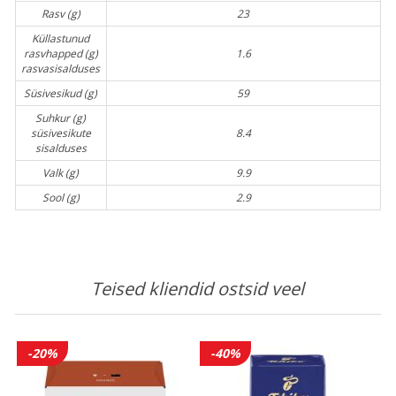
Rasv (g)
23
Küllastunud
rasvhapped (g)
1.6
rasvasisalduses
Süsivesikud (g)
59
Suhkur (g)
süsivesikute
8.4
sisalduses
Valk (g)
9.9
Sool (g)
2.9
Teised kliendid ostsid veel
-20%
-40%