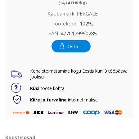
(14,14 EUR/kg)
Kaubamärk:
PERGALE
Tootekood:
10292
EAN:
4770179990285
Osta
Kohaletoimetamine kogu Eestis kuni 3 tööpäeva
jooksul
Küsi
toote kohta
Kiire ja turvaline
internetimakse
Koostisosad