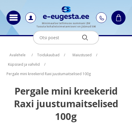
Minimaalse tellimuse summani 25€
Tasuta kohaletoimetamiseni on jäänud 50€
Oskus nimi
Oskus nimi
Oskus raha
Oskus raha
Avalehele
/
Toidukaubad
/
Maiustused
/
Küpsised ja vahvlid
/
Pergale mini kreekerid Raxi juustumaitselised 100g
Pergale mini kreekerid
Raxi juustumaitselised
100g