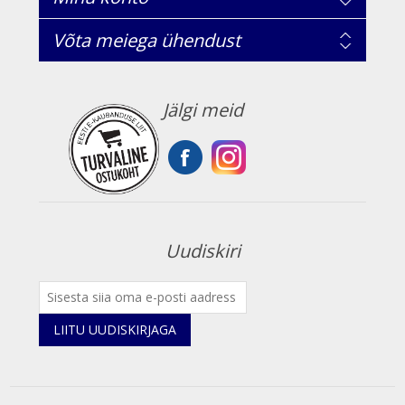
Võta meiega ühendust
Jälgi meid
Uudiskiri
LIITU UUDISKIRJAGA