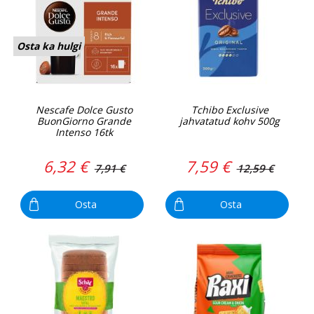
Osta ka hulgi
Nescafe Dolce Gusto
Tchibo Exclusive
BuonGiorno Grande
jahvatatud kohv 500g
Intenso 16tk
6,32 €
7,59 €
7,91 €
12,59 €
Osta
Osta