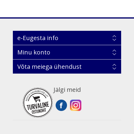
e-Eugesta info
Minu konto
Võta meiega ühendust
Jälgi meid