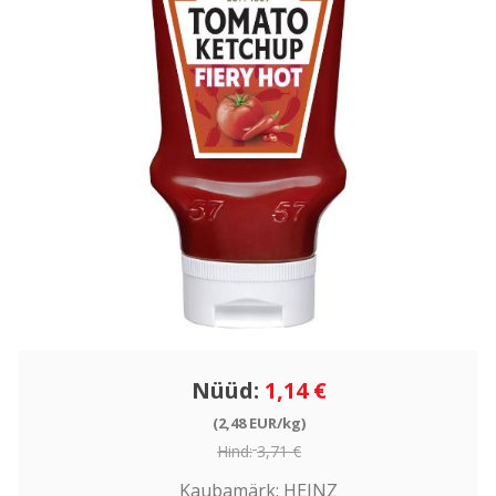
Nüüd:
1,14 €
(2,48 EUR/kg)
Hind:
3,71 €
Kaubamärk:
HEINZ