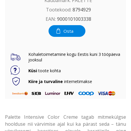
Kaubamärk:
PALETTE
Tootekood:
8794929
EAN:
9000101003338
Osta
Kohaletoimetamine kogu Eestis kuni 3 tööpäeva
jooksul
Küsi
toote kohta
Kiire ja turvaline
internetimakse
Palette Intensive Color Creme tagab mitmekülgse
hoolduse nii värvimise ajal kui ka pärast seda – tänu
värvikreemi koostises olevale keratiinile ning