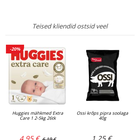
Teised kliendid ostsid veel
-20%
Huggies mähkmed Extra
Ossi krõps pipra soolaga
Care 1 2-5kg 26tk
40g
4,95 €
1,25 €
6,19 €