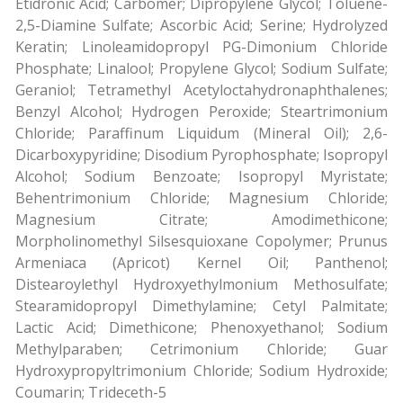
Etidronic Acid; Carbomer; Dipropylene Glycol; Toluene-
2,5-Diamine Sulfate; Ascorbic Acid; Serine; Hydrolyzed
Keratin; Linoleamidopropyl PG-Dimonium Chloride
Phosphate; Linalool; Propylene Glycol; Sodium Sulfate;
Geraniol; Tetramethyl Acetyloctahydronaphthalenes;
Benzyl Alcohol; Hydrogen Peroxide; Steartrimonium
Chloride; Paraffinum Liquidum (Mineral Oil); 2,6-
Dicarboxypyridine; Disodium Pyrophosphate; Isopropyl
Alcohol; Sodium Benzoate; Isopropyl Myristate;
Behentrimonium Chloride; Magnesium Chloride;
Magnesium Citrate; Amodimethicone;
Morpholinomethyl Silsesquioxane Copolymer; Prunus
Armeniaca (Apricot) Kernel Oil; Panthenol;
Distearoylethyl Hydroxyethylmonium Methosulfate;
Stearamidopropyl Dimethylamine; Cetyl Palmitate;
Lactic Acid; Dimethicone; Phenoxyethanol; Sodium
Methylparaben; Cetrimonium Chloride; Guar
Hydroxypropyltrimonium Chloride; Sodium Hydroxide;
Coumarin; Trideceth-5