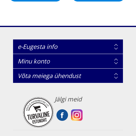
e-Eugesta info
Minu konto
Võta meiega ühendust
Jälgi meid