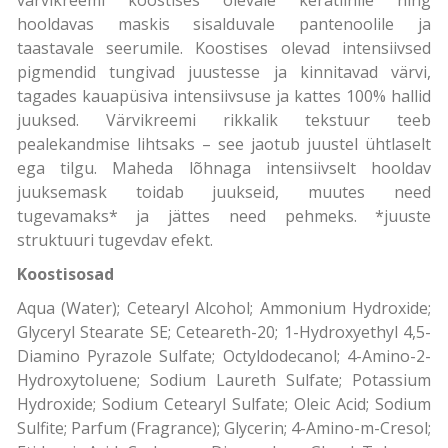
hooldavas maskis sisalduvale pantenoolile ja
taastavale seerumile. Koostises olevad intensiivsed
pigmendid tungivad juustesse ja kinnitavad värvi,
tagades kauapüsiva intensiivsuse ja kattes 100% hallid
juuksed. Värvikreemi rikkalik tekstuur teeb
pealekandmise lihtsaks – see jaotub juustel ühtlaselt
ega tilgu. Maheda lõhnaga intensiivselt hooldav
juuksemask toidab juukseid, muutes need
tugevamaks* ja jättes need pehmeks. *juuste
struktuuri tugevdav efekt.
Koostisosad
Aqua (Water); Cetearyl Alcohol; Ammonium Hydroxide;
Glyceryl Stearate SE; Ceteareth-20; 1-Hydroxyethyl 4,5-
Diamino Pyrazole Sulfate; Octyldodecanol; 4-Amino-2-
Hydroxytoluene; Sodium Laureth Sulfate; Potassium
Hydroxide; Sodium Cetearyl Sulfate; Oleic Acid; Sodium
Sulfite; Parfum (Fragrance); Glycerin; 4-Amino-m-Cresol;