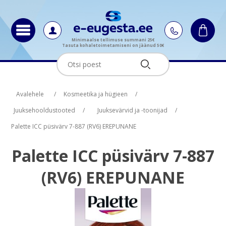
Minimaalse tellimuse summani 25€
Tasuta kohaletoimetamiseni on jäänud 50€
Oskus nimi
Oskus raha
Avalehele
/
Kosmeetika ja hügieen
/
Juuksehooldustooted
/
Juuksevärvid ja -toonijad
/
Palette ICC püsivärv 7-887 (RV6) EREPUNANE
Palette ICC püsivärv 7-887
(RV6) EREPUNANE