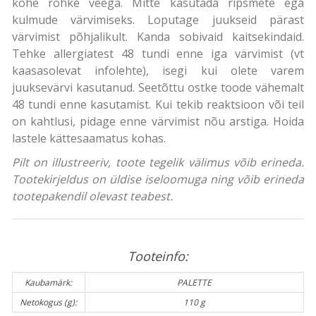
kohe rohke veega. Mitte kasutada ripsmete ega
kulmude värvimiseks. Loputage juukseid pärast
värvimist põhjalikult. Kanda sobivaid kaitsekindaid.
Tehke allergiatest 48 tundi enne iga värvimist (vt
kaasasolevat infolehte), isegi kui olete varem
juuksevärvi kasutanud. Seetõttu ostke toode vähemalt
48 tundi enne kasutamist. Kui tekib reaktsioon või teil
on kahtlusi, pidage enne värvimist nõu arstiga. Hoida
lastele kättesaamatus kohas.
Pilt on illustreeriv, toote tegelik välimus võib erineda.
Tootekirjeldus on üldise iseloomuga ning võib erineda
tootepakendil olevast teabest.
Tooteinfo:
Kaubamärk:
PALETTE
Netokogus (g):
110 g