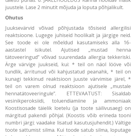
juustele. Lase 2 minutit mõjuda ja loputa põhjalikult.
Ohutus
Juuksevärvid võivad põhjustada tõsiseid allergilisi
reaktsioone. Lugege juhiseid hoolikalt ja järgige neid.
See toode ei ole mõeldud kasutamiseks alla 16-
aastastel isikutel. Ajutised „mustad henna
tätoveeringud” võivad suurendada allergia tekkeriski.
Ärge värvige juukseid, kui: * teil on näol lööve või
tundlik, ärritunud või kahjustatud peanahk, * teil on
kunagi tekkinud reaktsioon juuste värvimise järel, *
teil on varem olnud reaktsioon ajutisele „mustale
hennatätoveeringule”. ETTEVAATUST: Sisaldab
vesinikperoksiidi, toluendiamiine ja ammoniaak
Koostisosade täielik loetelu (ja toote säilivusaeg) on
märgitud pakendi põhjal. (Koostis võib erineda tooni
numbri järgi; vaadake lisatud kasutusjuhendit.) Vältige
toote sattumist silma. Kui toode satub silma, loputage