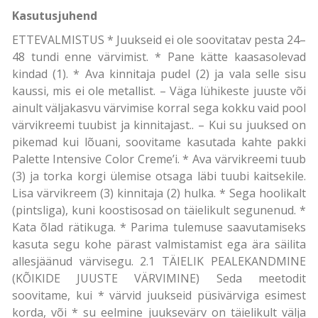
Kasutusjuhend
ETTEVALMISTUS * Juukseid ei ole soovitatav pesta 24–
48 tundi enne värvimist. * Pane kätte kaasasolevad
kindad (1). * Ava kinnitaja pudel (2) ja vala selle sisu
kaussi, mis ei ole metallist. – Väga lühikeste juuste või
ainult väljakasvu värvimise korral sega kokku vaid pool
värvikreemi tuubist ja kinnitajast.. – Kui su juuksed on
pikemad kui lõuani, soovitame kasutada kahte pakki
Palette Intensive Color Creme’i. * Ava värvikreemi tuub
(3) ja torka korgi ülemise otsaga läbi tuubi kaitsekile.
Lisa värvikreem (3) kinnitaja (2) hulka. * Sega hoolikalt
(pintsliga), kuni koostisosad on täielikult segunenud. *
Kata õlad rätikuga. * Parima tulemuse saavutamiseks
kasuta segu kohe pärast valmistamist ega ära säilita
allesjäänud värvisegu. 2.1 TÄIELIK PEALEKANDMINE
(KÕIKIDE JUUSTE VÄRVIMINE) Seda meetodit
soovitame, kui * värvid juukseid püsivärviga esimest
korda, või * su eelmine juuksevärv on täielikult välja