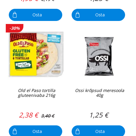
Osta
Osta
-30%
Old el Paso tortilla
Ossi krõpsud meresoola
gluteenivaba 216g
40g
2,38 €
1,25 €
3,40 €
Osta
Osta