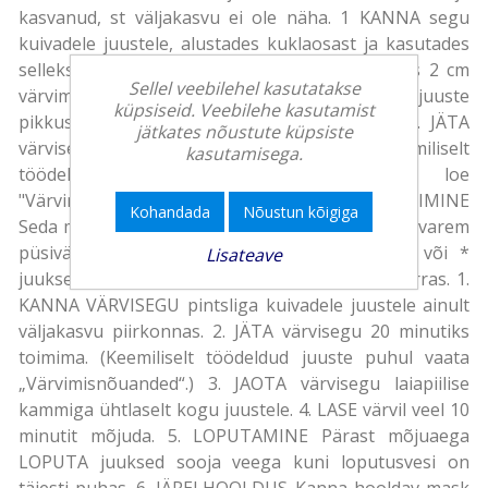
kasvanud, st väljakasvu ei ole näha. 1 KANNA segu
kuivadele juustele, alustades kuklaosast ja kasutades
selleks pintslit. Jäta juuksejuurte juurde umbes 2 cm
Sellel veebilehel kasutatakse
värvimata ala. Kanna värvisegu ühtlaselt kogu juuste
küpsiseid. Veebilehe kasutamist
pikkusele. Seejärel kanna segu ka juurtele. 2. JÄTA
jätkates nõustute küpsiste
värvisegu 30 minutiks mõjuma (kui sul on keemiliselt
kasutamisega.
töödeldud või kahjustatud juuksed, loe
"Värvimisnõuandeid") 2.2 VÄLJAKASVU VÄRVIMINE
Kohandada
Nõustun kõigiga
Seda meetodit kasuta, kui * su juukseid on juba varem
püsivärviga värvitud ja väljakasv on nähtav, või *
Lisateave
juukseotsad on tumedamad või halvas seisukorras. 1.
KANNA VÄRVISEGU pintsliga kuivadele juustele ainult
väljakasvu piirkonnas. 2. JÄTA värvisegu 20 minutiks
toimima. (Keemiliselt töödeldud juuste puhul vaata
„Värvimisnõuanded“.) 3. JAOTA värvisegu laiapiilise
kammiga ühtlaselt kogu juustele. 4. LASE värvil veel 10
minutit mõjuda. 5. LOPUTAMINE Pärast mõjuaega
LOPUTA juuksed sooja veega kuni loputusvesi on
täiesti puhas. 6. JÄRELHOOLDUS Kanna hooldav mask