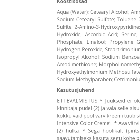
Koostisosad
Aqua (Water); Cetearyl Alcohol; Am
Sodium Cetearyl Sulfate; Toluene-2
Sulfite; 2-Amino-3-Hydroxypyridine
Hydroxide; Ascorbic Acid; Serine
Phosphate; Linalool; Propylene G
Hydrogen Peroxide; Steartrimonium
Isopropyl Alcohol; Sodium Benzoa
Amodimethicone; Morpholinomethyl 
Hydroxyethylmonium Methosulfate; 
Sodium Methylparaben; Cetrimonium
Kasutusjuhend
ETTEVALMISTUS * Juukseid ei ole 
kinnitaja pudel (2) ja vala selle si
kokku vaid pool värvikreemi tuubist
Intensive Color Creme’i. * Ava värvi
(2) hulka. * Sega hoolikalt (pint
saavutamiseks kasuta segu kohe pä