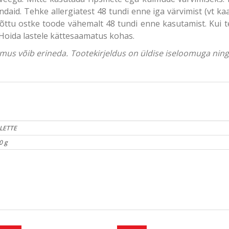
ndaid. Tehke allergiatest 48 tundi enne iga värvimist (vt kaa
ttu ostke toode vähemalt 48 tundi enne kasutamist. Kui tek
 Hoida lastele kättesaamatus kohas.
välimus võib erineda. Tootekirjeldus on üldise iseloomuga ni
LETTE
0 g