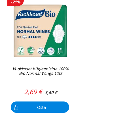
-21%
Vuokkoset hügieeniside 100%
Bio Normal Wings 12tk
2,69 €
3,40 €
Osta