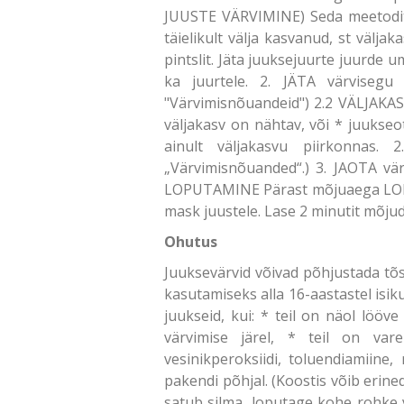
JUUSTE VÄRVIMINE) Seda meetodit s
täielikult välja kasvanud, st välj
pintslit. Jäta juuksejuurte juurde 
ka juurtele. 2. JÄTA värvisegu
"Värvimisnõuandeid") 2.2 VÄLJAKAS
väljakasv on nähtav, või * juukse
ainult väljakasvu piirkonnas.
„Värvimisnõuanded“.) 3. JAOTA värv
LOPUTAMINE Pärast mõjuaega LOPUT
mask juustele. Lase 2 minutit mõjuda
Ohutus
Juuksevärvid võivad põhjustada tõsi
kasutamiseks alla 16-aastastel isik
juukseid, kui: * teil on näol lööv
värvimise järel, * teil on var
vesinikperoksiidi, toluendiamiine,
pakendi põhjal. (Koostis võib erine
satub silma, loputage kohe rohke 