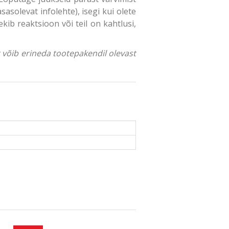
sasolevat infolehte), isegi kui olete
ib reaktsioon või teil on kahtlusi,
ng võib erineda tootepakendil olevast