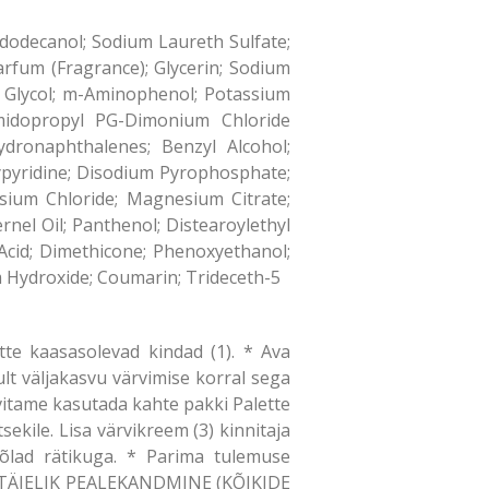
ldodecanol; Sodium Laureth Sulfate;
arfum (Fragrance); Glycerin; Sodium
ne Glycol; m-Aminophenol; Potassium
eamidopropyl PG-Dimonium Chloride
ydronaphthalenes; Benzyl Alcohol;
ypyridine; Disodium Pyrophosphate;
sium Chloride; Magnesium Citrate;
el Oil; Panthenol; Distearoylethyl
Acid; Dimethicone; Phenoxyethanol;
 Hydroxide; Coumarin; Trideceth-5
te kaasasolevad kindad (1). * Ava
nult väljakasvu värvimise korral sega
ovitame kasutada kahte pakki Palette
sekile. Lisa värvikreem (3) kinnitaja
a õlad rätikuga. * Parima tulemuse
2.1 TÄIELIK PEALEKANDMINE (KÕIKIDE