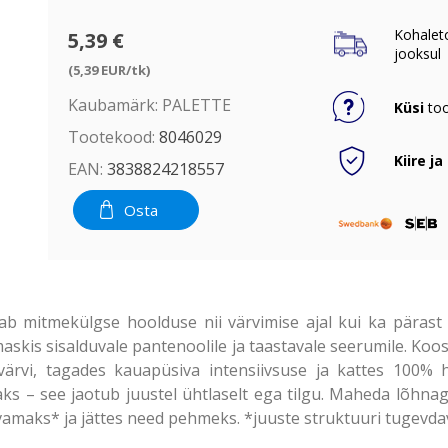
Kohalet
5,39 €
jooksul
(5,39 EUR/tk)
Kaubamärk:
PALETTE
Küsi
too
Tootekood:
8046029
Kiire ja
EAN:
3838824218557
Osta
ab mitmekülgse hoolduse nii värvimise ajal kui ka pärast
maskis sisalduvale pantenoolile ja taastavale seerumile. Koo
värvi, tagades kauapüsiva intensiivsuse ja kattes 100% ha
ks – see jaotub juustel ühtlaselt ega tilgu. Maheda lõhna
amaks* ja jättes need pehmeks. *juuste struktuuri tugevdav