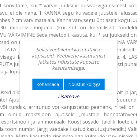
oovitame, kui * värvid juukseid püsivärviga esimest kor
akasvu ei ole näha. 1 KANNA segu kuivadele juustele, alusta
umbes 2 cm värvimata ala. Kanna värvisegu ühtlaselt kogu j
 30 minutiks mõjuma (kui sul on keemiliselt töödeld
VU VÄRVIMINE Seda meetodit kasuta, kui * su juukseid on 
otsad on tumedamad või halvas seisukorras. 1. KANNA VÄRV
 2. JÄTA värvisegu 20 minutiks toimima. (Keemilisel
Sellel veebilehel kasutatakse
küpsiseid. Veebilehe kasutamist
isegu laiapiilise kammiga ühtlaselt kogu juustele. 4. LAS
jätkates nõustute küpsiste
A juuksed sooja veega kuni loputusvesi on täiesti puh
kasutamisega.
 ja loputa põhjalikult.
Kohandada
Nõustun kõigiga
seid allergilisi reaktsioone. Lugege juhiseid hoolikalt ja jä
Lisateave
utel. Ajutised „mustad henna tätoveeringud” võivad suurenda
e või tundlik, ärritunud või kahjustatud peanahk, * teil o
em olnud reaktsioon ajutisele „mustale hennatätovee
 resortsinooli ja ammoniaak. Koostisosade täielik loetelu
da tooni numbri järgi; vaadake lisatud kasutusjuhendit.) Vält
veega. Mitte kasutada ripsmete ega kulmude värvimiseks. 