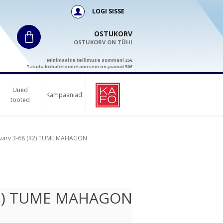
LOGI SISSE
OSTUKORV
OSTUKORV ON TÜHI
Minimaalse tellimuse summani 25€
Tasuta kohaletoimetamiseni on jäänud 50€
Uued
Kampaaniad
tooted
sivärv 3-68 (R2) TUME MAHAGON
 (R2) TUME MAHAGON