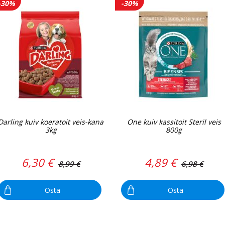
-30%
-30%
Darling kuiv koeratoit veis-kana
One kuiv kassitoit Steril veis
3kg
800g
6,30 €
4,89 €
8,99 €
6,98 €
Osta
Osta