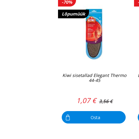
-70%
Lõpumüük
Kiwi sisetallad Elegant Thermo
44-45
1,07 €
3,56 €
Osta