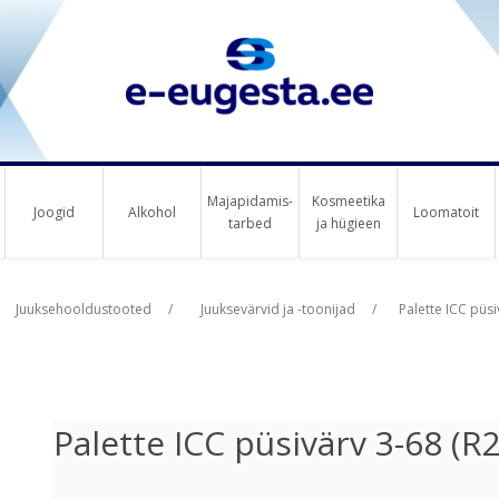
Majapidamis-
Kosmeetika
Joogid
Alkohol
Loomatoit
tarbed
ja hügieen
us raha
Juuksehooldustooted
/
Juuksevärvid ja -toonijad
/
Palette ICC pü
Palette ICC püsivärv 3-68