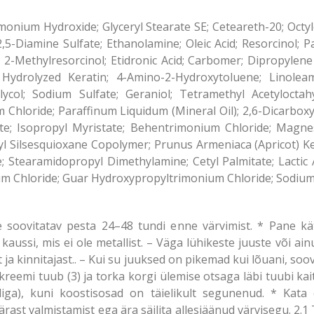
monium Hydroxide; Glyceryl Stearate SE; Ceteareth-20; Octy
,5-Diamine Sulfate; Ethanolamine; Oleic Acid; Resorcinol; P
; 2-Methylresorcinol; Etidronic Acid; Carbomer; Dipropyle
; Hydrolyzed Keratin; 4-Amino-2-Hydroxytoluene; Linol
lycol; Sodium Sulfate; Geraniol; Tetramethyl Acetyloctah
 Chloride; Paraffinum Liquidum (Mineral Oil); 2,6-Dicarbox
te; Isopropyl Myristate; Behentrimonium Chloride; Magne
Silsesquioxane Copolymer; Prunus Armeniaca (Apricot) Kern
Stearamidopropyl Dimethylamine; Cetyl Palmitate; Lactic 
 Chloride; Guar Hydroxypropyltrimonium Chloride; Sodium
soovitatav pesta 24–48 tundi enne värvimist. * Pane kät
su kaussi, mis ei ole metallist. – Väga lühikeste juuste või ai
 ja kinnitajast.. – Kui su juuksed on pikemad kui lõuani, so
kreemi tuub (3) ja torka korgi ülemise otsaga läbi tuubi kait
sliga), kuni koostisosad on täielikult segunenud. * Kat
rast valmistamist ega ära säilita allesjäänud värvisegu. 