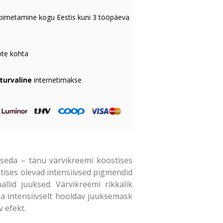
oimetamine kogu Eestis kuni 3 tööpäeva
te kohta
 turvaline
internetimakse
 seda – tänu värvikreemi koostises
stises olevad intensiivsed pigmendid
llid juuksed. Värvikreemi rikkalik
ga intensiivselt hooldav juuksemask
 efekt.