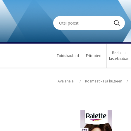
Beebi- ja
Toidukaubad
Eritooted
lastekaubad
Oskus nimi
Osk
Avalehele
/
Kosmeetika ja hügieen
/