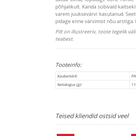
põhjalikult. Kanda sobivaid kaitseki
varem juuksevärvi kasutanud. Seetõ
pidage enne värvimist nõu arstiga.
Pilt on illustreeriv, toote tegelik 
teabest.
Tooteinfo:
Kaubamärk:
PA
Netokogus (g):
11
Teised kliendid ostsid veel