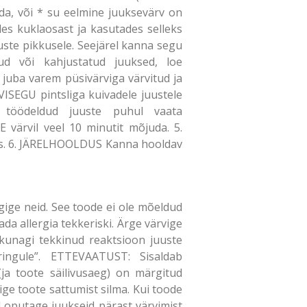
da, või * su eelmine juuksevärv on
des kuklaosast ja kasutades selleks
uuste pikkusele. Seejärel kanna segu
ud või kahjustatud juuksed, loe
juba varem püsivärviga värvitud ja
ISEGU pintsliga kuivadele juustele
t töödeldud juuste puhul vaata
E värvil veel 10 minutit mõjuda. 5.
as. 6. JÄRELHOOLDUS Kanna hooldav
rgige neid. See toode ei ole mõeldud
da allergia tekkeriski. Ärge värvige
n kunagi tekkinud reaktsioon juuste
ringule”. ETTEVAATUST: Sisaldab
 (ja toote säilivusaeg) on märgitud
ige toote sattumist silma. Kui toode
Loputage juukseid pärast värvimist